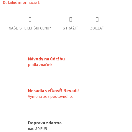
Detailné informácie
NAŠLI STE LEPŠIU CENU?
STRÁŽIŤ
ZDIEĽAŤ
Návody na údržbu
podla značiek
Nesadla veľkosť? Nevadi!
Výmena bez poštovného.
Doprava zdarma
nad 50 EUR