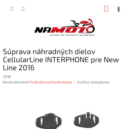
Prejsť
NÁKUP
na
obsah
KOŠÍK
Súprava náhradných dielov
CellularLine INTERPHONE pre New
Line 2016
3598
Priemerné
Neohodnotené
Podrobnosti hodnotenia
Značka:
Interphone
hodnotenie
produktu
je
0,0
z
5
hviezdičiek.