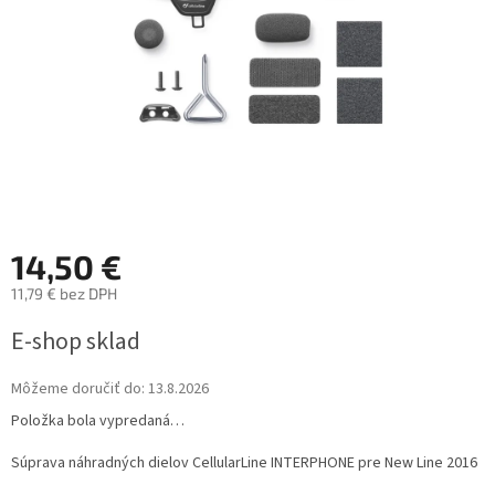
14,50 €
11,79 € bez DPH
Jednotková
E-shop sklad
cena:
Môžeme doručiť do:
13.8.2026
Položka bola vypredaná…
Súprava náhradných dielov CellularLine INTERPHONE pre New Line 2016