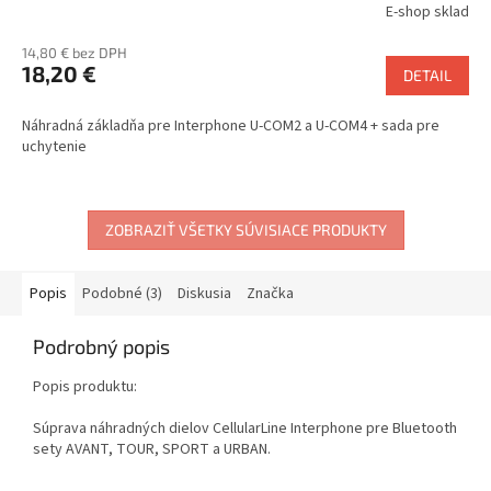
E-shop sklad
14,80 € bez DPH
18,20 €
DETAIL
Náhradná základňa pre Interphone U-COM2 a U-COM4 + sada pre
uchytenie
ZOBRAZIŤ VŠETKY SÚVISIACE PRODUKTY
Popis
Podobné (3)
Diskusia
Značka
Podrobný popis
Popis produktu:
Súprava náhradných dielov CellularLine Interphone pre Bluetooth
sety AVANT, TOUR, SPORT a URBAN.