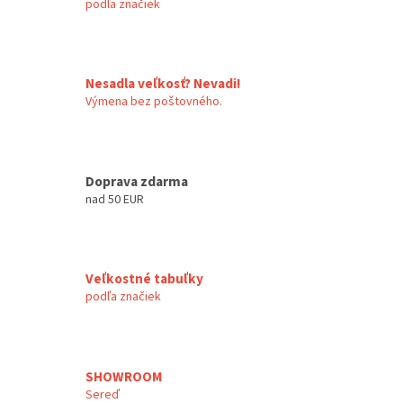
podla značiek
a
c
i
e
p
Nesadla veľkosť? Nevadi!
r
Výmena bez poštovného.
v
k
y
v
Doprava zdarma
ý
p
nad 50 EUR
i
s
u
Veľkostné tabuľky
podľa značiek
SHOWROOM
Sereď