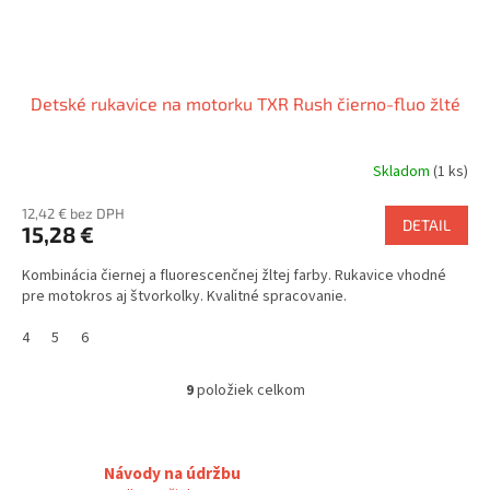
Detské rukavice na motorku TXR Rush čierno-fluo žlté
Skladom
(1 ks)
12,42 € bez DPH
DETAIL
15,28 €
Kombinácia čiernej a fluorescenčnej žltej farby. Rukavice vhodné
pre motokros aj štvorkolky. Kvalitné spracovanie.
4
5
6
9
položiek celkom
O
v
l
á
Návody na údržbu
d