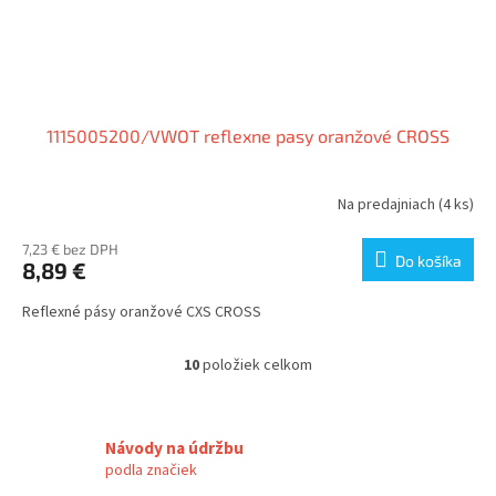
1115005200/VWOT reflexne pasy oranžové CROSS
Na predajniach
(4 ks)
7,23 € bez DPH
Do košíka
8,89 €
Reflexné pásy oranžové CXS CROSS
10
položiek celkom
O
v
l
á
Návody na údržbu
d
podla značiek
a