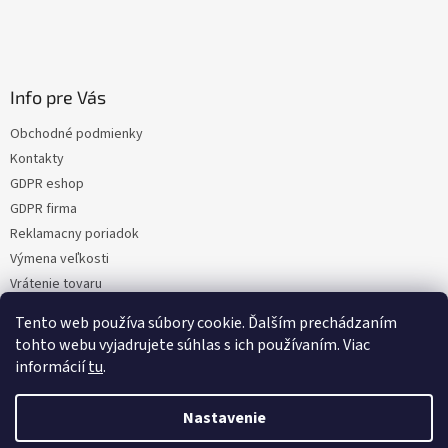
Info pre Vás
Obchodné podmienky
Kontakty
GDPR eshop
GDPR firma
Reklamacny poriadok
Výmena veľkosti
Vrátenie tovaru
Certifikacia
Tento web používa súbory cookie. Ďalším prechádzaním
Moja objednávka
tohto webu vyjadrujete súhlas s ich používaním. Viac
informácií
tu
.
Nastavenie
Vytvoril Shoptet