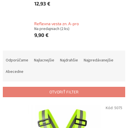
12,93 €
Reflexna vesta zn. A-pro
Na predajniach
(2 ks)
9,90 €
R
a
Odporúčame
Najlacnejšie
Najdrahšie
Najpredávanejšie
d
e
Abecedne
n
i
e
OTVORIŤ FILTER
p
r
V
Kód:
5075
o
ý
d
p
u
i