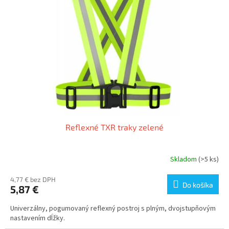
k
s
t
p
o
r
v
o
d
u
k
t
o
v
Reflexné TXR traky zelené
Skladom
(>5 ks)
4,77 € bez DPH
Do košíka
5,87 €
Univerzálny, pogumovaný reflexný postroj s plným, dvojstupňovým
nastavením dĺžky.