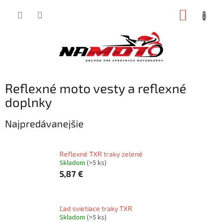
Prejsť
NÁKUP
na
obsah
KOŠÍK
Reflexné moto vesty a reflexné
doplnky
Najpredávanejšie
Reflexné TXR traky zelené
Skladom
(>5 ks)
5,87 €
Ľad svietiace traky TXR
Skladom
(>5 ks)