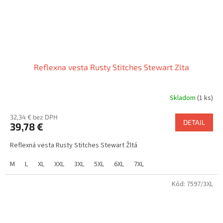
Reflexna vesta Rusty Stitches Stewart Zlta
Skladom
(1 ks)
32,34 € bez DPH
DETAIL
39,78 €
Reflexná vesta Rusty Stitches Stewart Žltá
M
L
XL
XXL
3XL
5XL
6XL
7XL
Kód:
7597/3XL