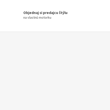
Objednaj si predajcu štýlu
na vlastnú motorku
Z
á
p
ä
t
i
e