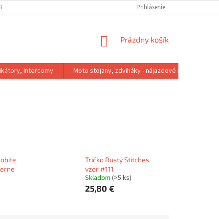
IRMA
REKLAMACNY PORIADOK
VÝMENA VEĽKOSTI
Prihlásenie
VRÁTENIE 
NÁKUPNÝ
Prázdny košík
KOŠÍK
kátory, Intercomy
Moto stojany, zdviháky - nájazdové rampy
lobite
Tričko Rusty Stitches
ierne
vzor #111
Skladom
(>5 ks)
25,80 €