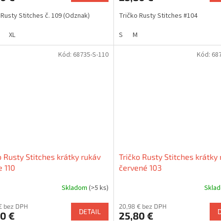
 Rusty Stitches č. 109 (Odznak)
Tričko Rusty Stitches #104
XL
S
M
Kód:
68735-S-110
Kód:
68
o Rusty Stitches krátky rukáv
Tričko Rusty Stitches krátky
e 110
červené 103
Skladom
(>5 ks)
Skla
€ bez DPH
20,98 € bez DPH
DETAIL
0 €
25,80 €