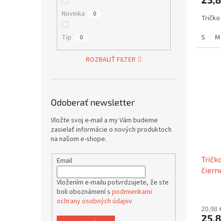
Novinka
0
Tričko
Tip
S
M
0
ROZBALIŤ FILTER
Odoberať newsletter
Vložte svoj e-mail a my Vám budeme
zasielať informácie o nových produktoch
na našom e-shope.
Tričk
Email
čiern
Vložením e-mailu potvrdzujete, že ste
boli oboznámení s
podmienkami
ochrany osobných údajov
20,98 
25,8