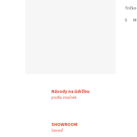
Tričko
S
M
Návody na údržbu
podla značiek
SHOWROOM
Sereď