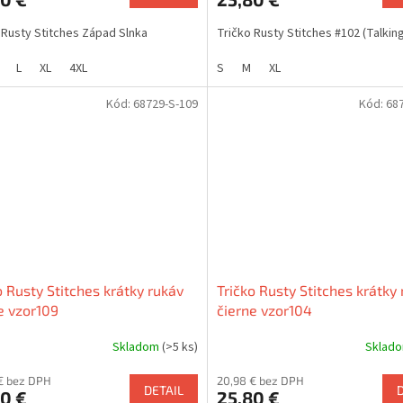
 Rusty Stitches Západ Slnka
Tričko Rusty Stitches #102 (Talkin
L
XL
4XL
S
M
XL
Kód:
68729-S-109
Kód:
68
o Rusty Stitches krátky rukáv
Tričko Rusty Stitches krátky
e vzor109
čierne vzor104
Skladom
(>5 ks)
Sklad
€ bez DPH
20,98 € bez DPH
DETAIL
0 €
25,80 €