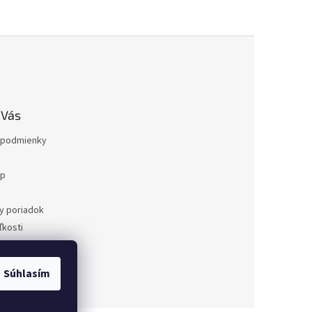
 Vás
podmienky
op
a
y poriadok
kosti
ovaru
a
Súhlasím
dnávka