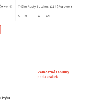
 Červené)
Tričko Rusty Stitches #114 ( Forever )
S
M
L
XL
XXL
Veľkostné tabuľky
podľa značiek
 štýlu