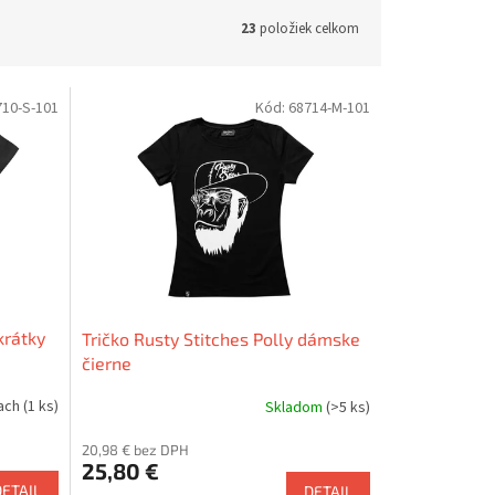
23
položiek celkom
710-S-101
Kód:
68714-M-101
krátky
Tričko Rusty Stitches Polly dámske
čierne
iach
(1 ks)
Skladom
(>5 ks)
20,98 € bez DPH
25,80 €
DETAIL
DETAIL