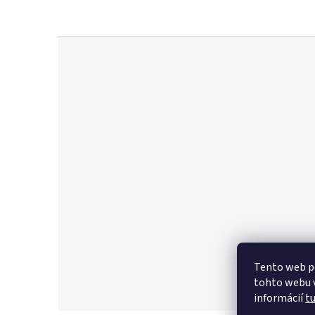
Z
á
p
ä
t
i
e
Tento web p
tohto webu v
informácií
t