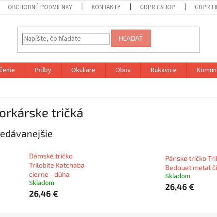
OBCHODNÉ PODMIENKY
KONTAKTY
GDPR ESHOP
GDPR F
HĽADAŤ
čenie
Prilby
Okuliare
Obuv
Rukavice
Komuni
rkárske tričká
edávanejšie
Dámské tričko
Pánske tričko Tri
Trilobite Katchaba
Bedouet metal č
cierne - dúha
Skladom
Skladom
26,46 €
26,46 €