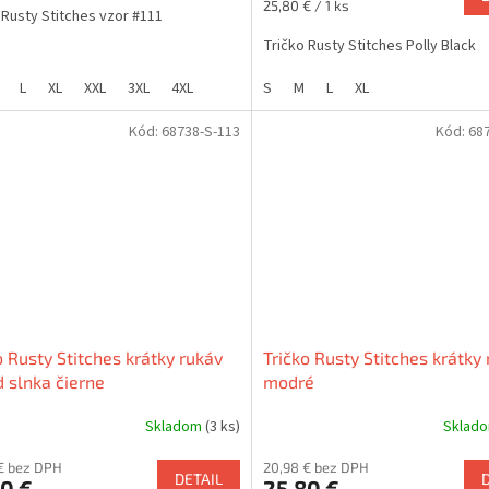
Jednotková
25,80 € / 1 ks
 Rusty Stitches vzor #111
cena:
Tričko Rusty Stitches Polly Black
L
XL
XXL
3XL
4XL
S
M
L
XL
Kód:
68738-S-113
Kód:
68
o Rusty Stitches krátky rukáv
Tričko Rusty Stitches krátky
 slnka čierne
modré
Skladom
(3 ks)
Sklad
€ bez DPH
20,98 € bez DPH
DETAIL
0 €
25,80 €