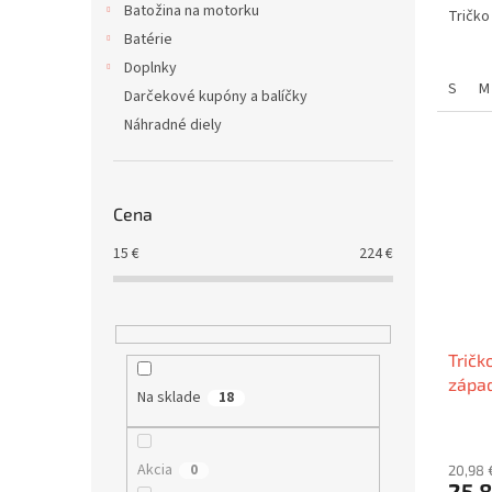
Batožina na motorku
Tričko
Batérie
Doplnky
S
M
Darčekové kupóny a balíčky
Náhradné diely
Cena
15
€
224
€
Tričk
západ
Na sklade
18
Akcia
0
20,98 
25,8