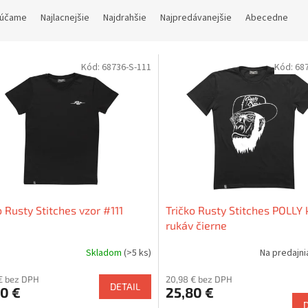
účame
Najlacnejšie
Najdrahšie
Najpredávanejšie
Abecedne
Kód:
68736-S-111
Kód:
68
o Rusty Stitches vzor #111
Tričko Rusty Stitches POLLY 
rukáv čierne
Skladom
(>5 ks)
Na predajn
€ bez DPH
20,98 € bez DPH
DETAIL
0 €
25,80 €