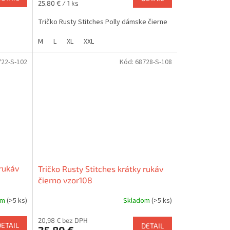
Jednotková
25,80 € / 1 ks
cena:
Tričko Rusty Stitches Polly dámske čierne
M
L
XL
XXL
722-S-102
Kód:
68728-S-108
 rukáv
Tričko Rusty Stitches krátky rukáv
čierno vzor108
om
(>5 ks)
Skladom
(>5 ks)
20,98 € bez DPH
DETAIL
DETAIL
25,80 €