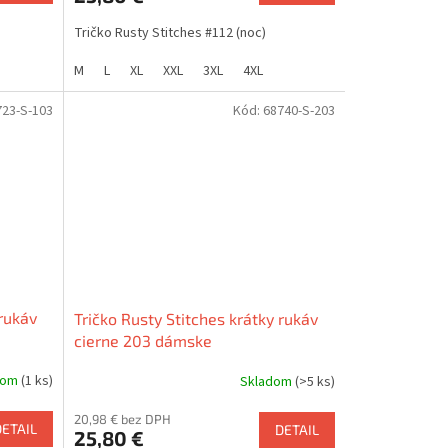
Tričko Rusty Stitches #112 (noc)
M
L
XL
XXL
3XL
4XL
723-S-103
Kód:
68740-S-203
 rukáv
Tričko Rusty Stitches krátky rukáv
cierne 203 dámske
dom
(1 ks)
Skladom
(>5 ks)
20,98 € bez DPH
DETAIL
DETAIL
25,80 €