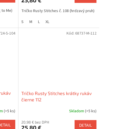
g to Me)
Tričko Rusty Stitches č. 108 (hrdzavý pruh)
S
M
L
XL
724-S-104
Kód:
68737-M-112
 rukáv
Tričko Rusty Stitches krátky rukáv
čierne 112
om
(>5 ks)
Skladom
(>5 ks)
20,98 € bez DPH
DETAIL
DETAIL
25,80 €