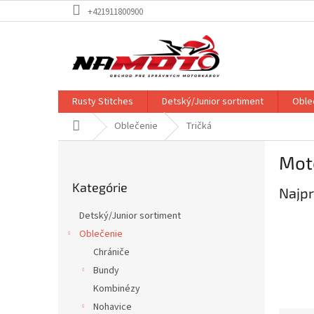
Prejsť
+421911800900
na
obsah
Rusty Stitches
Detský/Junior sortiment
Oble
Domov
Oblečenie
Tričká
B
Moto
o
Preskočiť
č
Kategórie
kategórie
Najpr
n
ý
Detský/Junior sortiment
p
Oblečenie
a
Chrániče
n
e
Bundy
l
Kombinézy
Nohavice