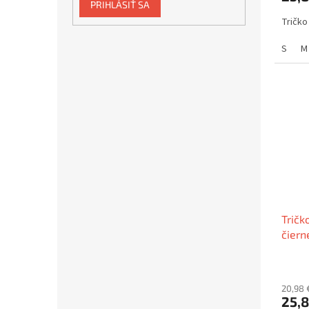
PRIHLÁSIŤ SA
Tričko
S
M
Tričk
čiern
20,98 
25,8