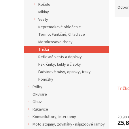
R
Košele
a
Odpor
Mikiny
d
e
Vesty
V
n
Nepremokavé oblečenie
ý
i
Termo, Funkčné, Chladiace
p
e
Motokrosove dresy
i
p
Tričká
s
r
p
Reflexné vesty a doplnky
o
r
d
Nákrčníky, kukly a čiapky
o
u
Ľadvinové pásy, opasky, traky
d
k
Ponožky
u
t
Prilby
Tričk
k
o
Okuliare
t
v
o
Obuv
v
Rukavice
Komunikátory, Intercomy
20,98 
25,8
Moto stojany, zdviháky - nájazdové rampy