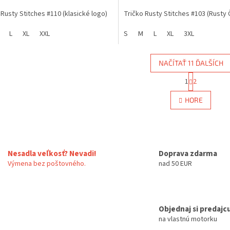
 Rusty Stitches #110 (klasické logo)
Tričko Rusty Stitches #103 (Rusty
L
XL
XXL
S
M
L
XL
3XL
NAČÍTAŤ 11 ĎALŠÍCH
S
1
2
O
t
r
v
HORE
á
l
n
á
k
d
o
a
v
c
a
Nesadla veľkosť? Nevadi!
Doprava zdarma
i
n
e
Výmena bez poštovného.
nad 50 EUR
i
e
p
r
v
k
Objednaj si predajcu
y
na vlastnú motorku
v