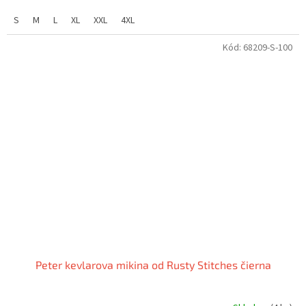
S
M
L
XL
XXL
4XL
Kód:
68209-S-100
Peter kevlarova mikina od Rusty Stitches čierna