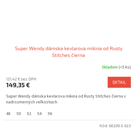
Super Wendy dámska kevlarova mikina od Rusty
Stitches čierna
Skladom
(>5 ks)
121,42 € bez DPH
DETAIL
149,35 €
Super Wendy dámska kevlarova mikina od Rusty Stitches čierna v
nadrozmerných veľkostiach.
48
50
52
54
56
Kód:
68209-S-615