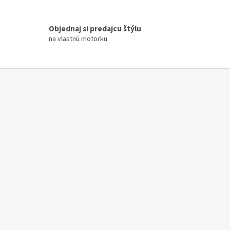
Objednaj si predajcu štýlu
na vlastnú motorku
Z
á
p
ä
t
i
e