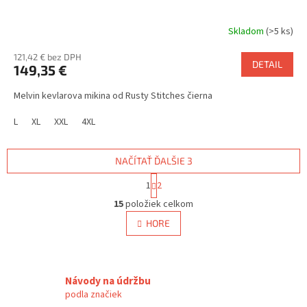
Skladom
(>5 ks)
121,42 € bez DPH
DETAIL
149,35 €
Melvin kevlarova mikina od Rusty Stitches čierna
L
XL
XXL
4XL
NAČÍTAŤ ĎALŠIE 3
S
1
2
t
O
r
15
položiek celkom
v
á
l
HORE
n
á
k
d
o
v
a
a
c
Návody na údržbu
n
i
podla značiek
i
e
e