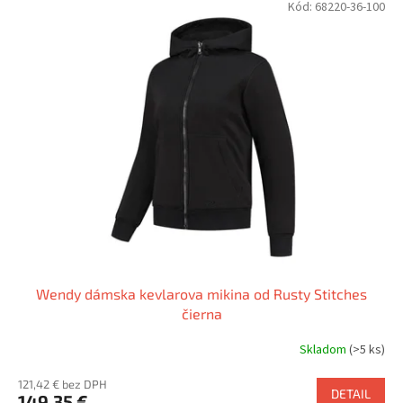
Kód:
68220-36-100
Wendy dámska kevlarova mikina od Rusty Stitches
čierna
Skladom
(>5 ks)
121,42 € bez DPH
DETAIL
149,35 €