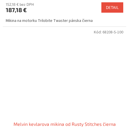
152,18 € bez DPH
DETAIL
187,18 €
Mikina na motorku Trilobite Twaster pánska čierna
Kód:
68208-S-100
Melvin kevlarova mikina od Rusty Stitches čierna