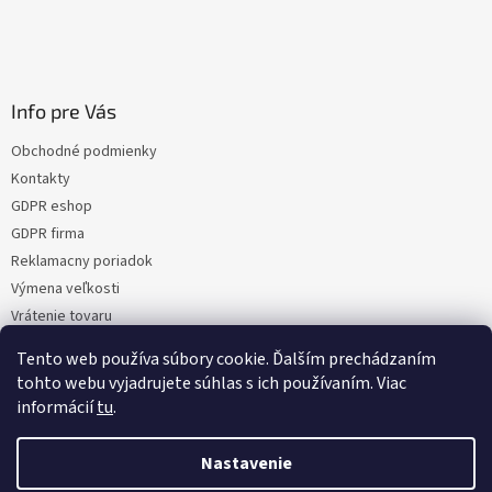
Info pre Vás
Obchodné podmienky
Kontakty
GDPR eshop
GDPR firma
Reklamacny poriadok
Výmena veľkosti
Vrátenie tovaru
Certifikacia
Tento web používa súbory cookie. Ďalším prechádzaním
Moja objednávka
tohto webu vyjadrujete súhlas s ich používaním. Viac
informácií
tu
.
Nastavenie
Vytvoril Shoptet