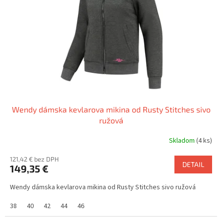
p
o
r
v
o
d
u
k
t
o
v
Wendy dámska kevlarova mikina od Rusty Stitches sivo
ružová
Skladom
(4 ks)
121,42 € bez DPH
DETAIL
149,35 €
Wendy dámska kevlarova mikina od Rusty Stitches sivo ružová
38
40
42
44
46