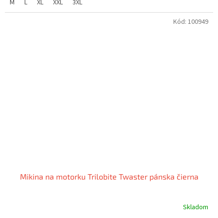
M
L
XL
XXL
3XL
Kód:
100949
Mikina na motorku Trilobite Twaster pánska čierna
Skladom