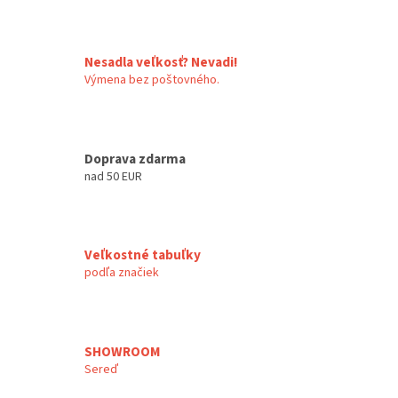
p
r
v
k
Nesadla veľkosť? Nevadi!
y
Výmena bez poštovného.
v
ý
p
i
Doprava zdarma
s
nad 50 EUR
u
Veľkostné tabuľky
podľa značiek
SHOWROOM
Sereď