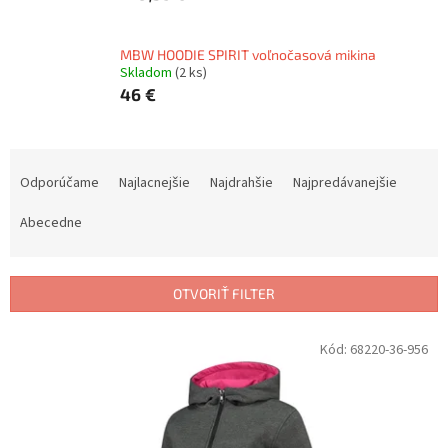
MBW HOODIE SPIRIT voľnočasová mikina
Skladom
(2 ks)
46 €
R
a
Odporúčame
Najlacnejšie
Najdrahšie
Najpredávanejšie
d
e
Abecedne
n
i
e
OTVORIŤ FILTER
p
r
V
Kód:
68220-36-956
o
ý
d
p
u
i
k
s
t