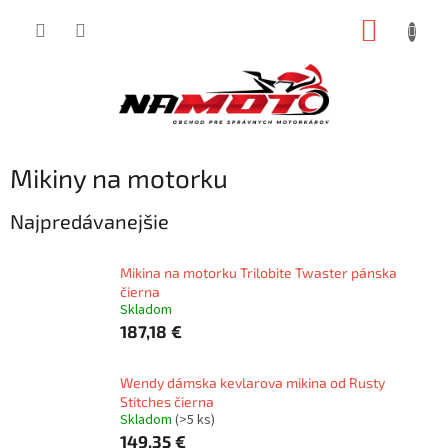
Prejsť
NÁKUP
na
obsah
KOŠÍK
Mikiny na motorku
Najpredávanejšie
Mikina na motorku Trilobite Twaster pánska
čierna
Skladom
187,18 €
Wendy dámska kevlarova mikina od Rusty
Stitches čierna
Skladom
(>5 ks)
149,35 €