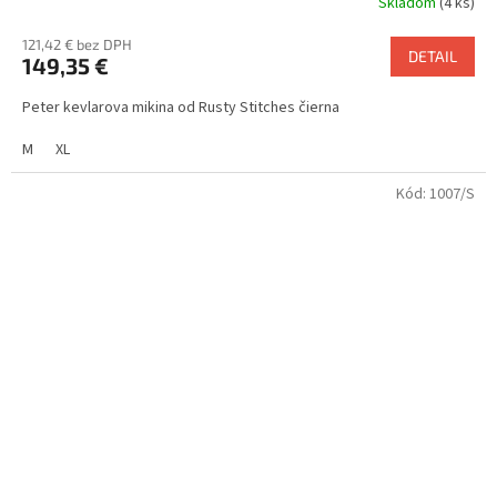
Skladom
(4 ks)
121,42 € bez DPH
DETAIL
149,35 €
Peter kevlarova mikina od Rusty Stitches čierna
M
XL
Kód:
1007/S