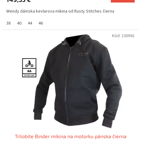
Wendy dámska kevlarova mikina od Rusty Stitches čierna
38
40
44
46
Kód:
100941
Trilobite Binder mikina na motorku pánska čierna