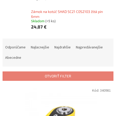
Zámok na kotúč SHAD SC21 C0S2103 žltá pin
6mm
Skladom
(>5 ks)
24,87 €
R
a
Odporúčame
Najlacnejšie
Najdrahšie
Najpredávanejšie
d
e
Abecedne
n
i
e
OTVORIŤ FILTER
p
r
V
Kód:
340981
o
ý
d
p
u
i
k
s
t