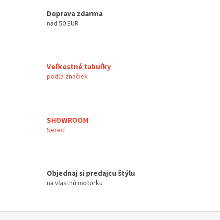
v
Doprava zdarma
ý
p
nad 50 EUR
i
s
u
Veľkostné tabuľky
podľa značiek
SHOWROOM
Sereď
Objednaj si predajcu štýlu
na vlastnú motorku
Z