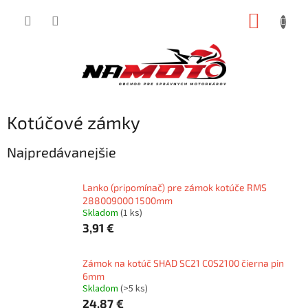
Prejsť
NÁKUP
na
obsah
KOŠÍK
Kotúčové zámky
Najpredávanejšie
Lanko (pripomínač) pre zámok kotúče RMS
288009000 1500mm
Skladom
(1 ks)
3,91 €
Zámok na kotúč SHAD SC21 C0S2100 čierna pin
6mm
Skladom
(>5 ks)
24,87 €