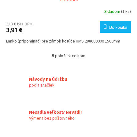
Skladom
(1 ks)
3,18 € bez DPH
Do košíka
3,91 €
Lanko (pripomínač) pre zámok kotúče RMS 288009000 1500mm
5
položiek celkom
O
v
l
á
Návody na údržbu
d
podla značiek
a
c
i
e
p
Nesadla veľkosť? Nevadi!
r
Výmena bez poštovného.
v
k
y