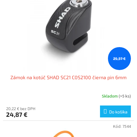
25,37 €
Zámok na kotúč SHAD SC21 C0S2100 čierna pin 6mm
Skladom
(>5 ks)
20,22 € bez DPH
Do košíka
24,87 €
Kód:
7544