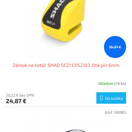
p
o
r
v
o
d
u
k
t
o
25,37 €
v
Zámok na kotúč SHAD SC21 C0S2103 žltá pin 6mm
Skladom
(>5 ks)
20,22 € bez DPH
Do košíka
24,87 €
Kód:
340982