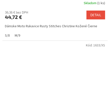
Skladom
(1 ks)
36,36 € bez DPH
DETAIL
44,72 €
Dámske Moto Rukavice Rusty Stitches Christine Kožené Čierne
S/8
M/9
Kód:
1633/XS