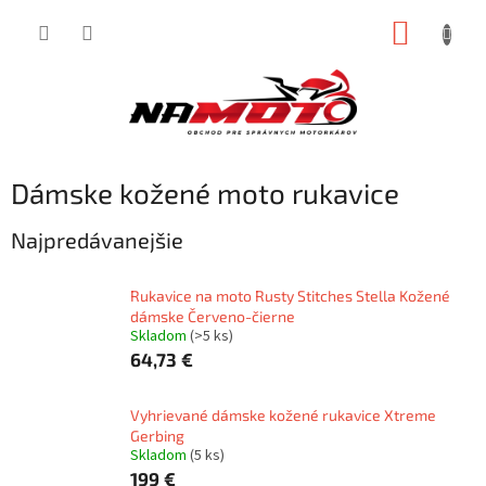
Prejsť
NÁKUP
na
obsah
KOŠÍK
Dámske kožené moto rukavice
Najpredávanejšie
Rukavice na moto Rusty Stitches Stella Kožené
dámske Červeno-čierne
Skladom
(>5 ks)
64,73 €
Vyhrievané dámske kožené rukavice Xtreme
Gerbing
Skladom
(5 ks)
199 €