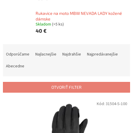
Rukavice na moto MBW NEVADA LADY kožené
dámske
Skladom
(>5 ks)
40 €
R
a
Odporúčame
Najlacnejšie
Najdrahšie
Najpredávanejšie
d
e
Abecedne
n
i
e
OTVORIŤ FILTER
p
r
V
Kód:
31504-S-100
o
ý
d
p
u
i
k
s
t