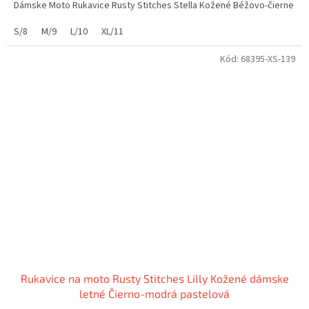
Dámske Moto Rukavice Rusty Stitches Stella Kožené Béžovo-čierne
S/8
M/9
L/10
XL/11
Kód:
68395-XS-139
Rukavice na moto Rusty Stitches Lilly Kožené dámske
letné Čierno-modrá pastelová