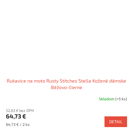
Rukavice na moto Rusty Stitches Stella Kožené dámske
Béžovo-čierne
Skladom
(>5 ks)
52,63 € bez DPH
64,73 €
DETAIL
Jednotková
64,73 € / 2 ks
cena: