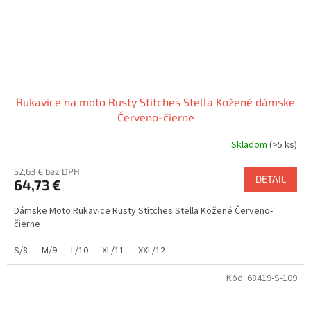
Rukavice na moto Rusty Stitches Stella Kožené dámske
Červeno-čierne
Skladom
(>5 ks)
52,63 € bez DPH
DETAIL
64,73 €
Dámske Moto Rukavice Rusty Stitches Stella Kožené Červeno-
čierne
S/8
M/9
L/10
XL/11
XXL/12
Kód:
68419-S-109