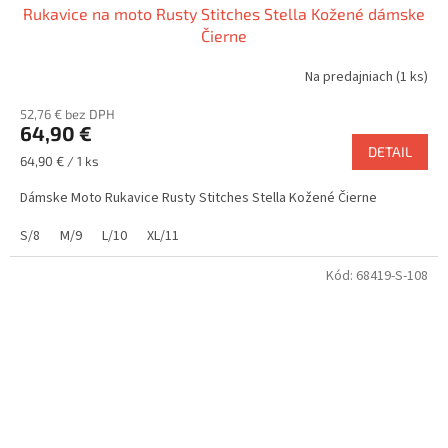
Rukavice na moto Rusty Stitches Stella Kožené dámske
Čierne
Na predajniach
(1 ks)
52,76 € bez DPH
64,90 €
DETAIL
Jednotková
64,90 € / 1 ks
cena:
Dámske Moto Rukavice Rusty Stitches Stella Kožené Čierne
S/8
M/9
L/10
XL/11
Kód:
68419-S-108