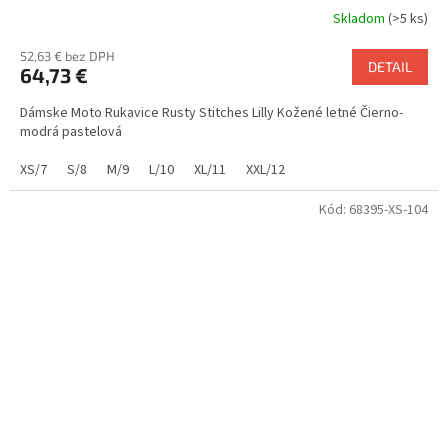
Skladom
(>5 ks)
52,63 € bez DPH
DETAIL
64,73 €
Dámske Moto Rukavice Rusty Stitches Lilly Kožené letné Čierno-
modrá pastelová
XS/7
S/8
M/9
L/10
XL/11
XXL/12
Kód:
68395-XS-104