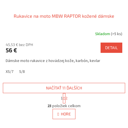
Rukavice na moto MBW RAPTOR kožené dámske
Skladom
(>5 ks)
45,53 € bez DPH
DETAIL
56 €
Dámske moto rukavice z hovädzej kože, karbón, kevlar
XS/7
S/8
NAČÍTAŤ 11 ĎALŠÍCH
S
1
2
t
O
r
23
položiek celkom
v
á
l
HORE
n
á
k
d
o