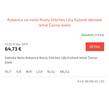
Rukavice na moto Rusty Stitches Lilly Kožené dámske
letné Čierno-biele
Skladom
(>5 ks)
52,63 € bez DPH
DETAIL
64,73 €
Dámske Moto Rukavice Rusty Stitches Lilly Kožené letné Čierno-
biele
XS/7
S/8
M/9
L/10
XL/11
XXL/12
Kód:
68396-XS-100