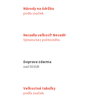
v
a
a
c
Návody na údržbu
n
i
podla značiek
i
e
e
p
r
v
k
Nesadla veľkosť? Nevadi!
y
Výmena bez poštovného.
v
ý
p
i
Doprava zdarma
s
nad 50 EUR
u
Veľkostné tabuľky
podľa značiek