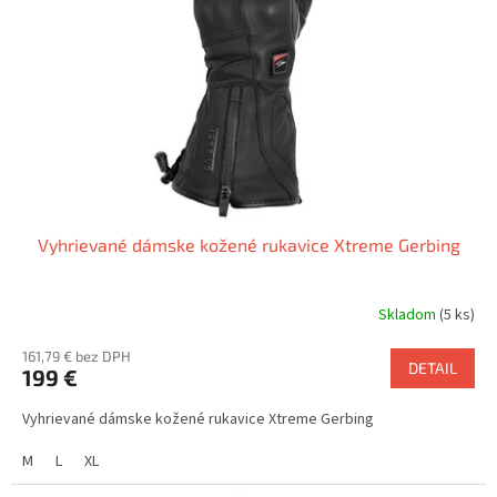
p
o
r
v
o
d
u
k
t
o
v
Vyhrievané dámske kožené rukavice Xtreme Gerbing
Skladom
(5 ks)
161,79 € bez DPH
DETAIL
199 €
Vyhrievané dámske kožené rukavice Xtreme Gerbing
M
L
XL