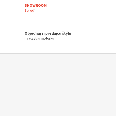
SHOWROOM
Sereď
Objednaj si predajcu štýlu
na vlastnú motorku
Z
á
p
ä
t
i
e