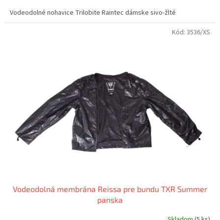
Vodeodolné nohavice Trilobite Raintec dámske sivo-žlté
Kód:
3536/XS
Vodeodolná membrána Reissa pre bundu TXR Summer
panska
Skladom
(5 ks)