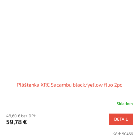
Pláštenka XRC Sacambu black/yellow fluo 2pc
Skladom
48,60 € bez DPH
DETAIL
59,78 €
Kód:
90466