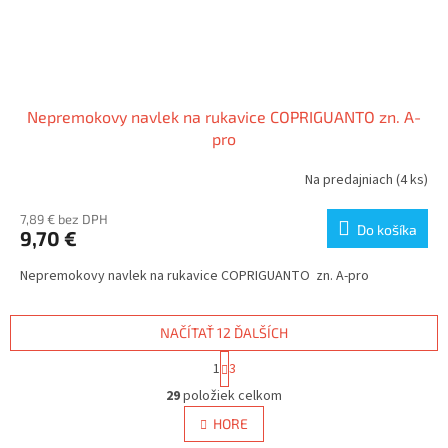
Nepremokovy navlek na rukavice COPRIGUANTO zn. A-
pro
Na predajniach
(4 ks)
7,89 € bez DPH
Do košíka
9,70 €
Nepremokovy navlek na rukavice COPRIGUANTO zn. A-pro
NAČÍTAŤ 12 ĎALŠÍCH
S
1
3
t
O
r
29
položiek celkom
v
á
l
HORE
n
á
k