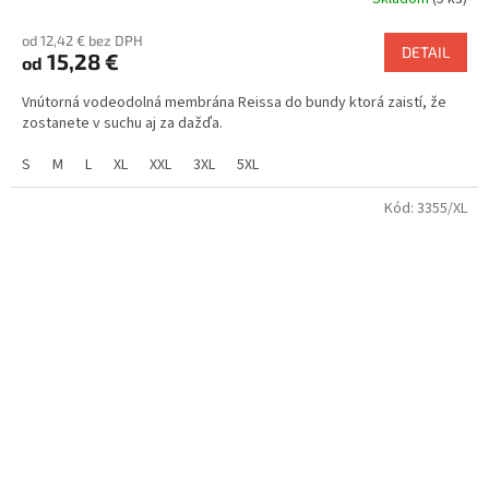
od 12,42 € bez DPH
DETAIL
15,28 €
od
Vnútorná vodeodolná membrána Reissa do bundy ktorá zaistí, že
zostanete v suchu aj za dažďa.
S
M
L
XL
XXL
3XL
5XL
Kód:
3355/XL