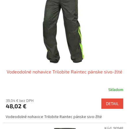
k
s
t
p
o
r
v
o
d
u
k
t
o
v
Vodeodolné nohavice Trilobite Raintec pánske sivo-žlté
Skladom
39,04 € bez DPH
DETAIL
48,02 €
Vodeodolné nohavice Trilobite Raintec pánske sivo-žlté
Kód:
90948