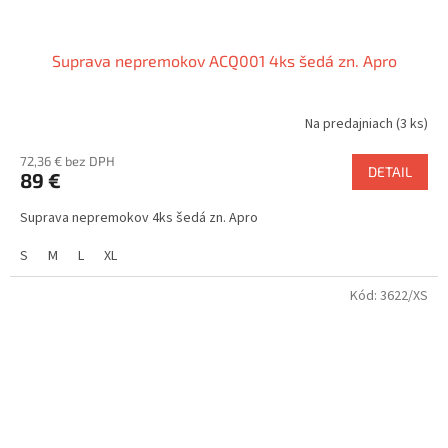
Suprava nepremokov ACQ001 4ks šedá zn. Apro
Na predajniach
(3 ks)
72,36 € bez DPH
DETAIL
89 €
Suprava nepremokov 4ks šedá zn. Apro
S
M
L
XL
Kód:
3622/XS