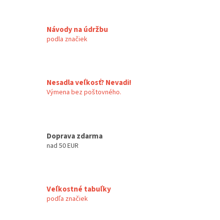
d
o
v
a
a
c
Návody na údržbu
n
i
podla značiek
i
e
e
p
r
v
k
Nesadla veľkosť? Nevadi!
y
Výmena bez poštovného.
v
ý
p
i
Doprava zdarma
s
nad 50 EUR
u
Veľkostné tabuľky
podľa značiek