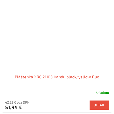
Pláštenka XRC 21103 Irandu black/yellow fluo
Skladom
42,23 € bez DPH
DETAIL
51,94 €