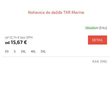
Nohavice do dažďa TXR Marine
Skladom
(5 ks)
od 12,74 € bez DPH
DETAIL
15,67 €
od
XS
S
3XL
4XL
5XL
Kód:
3361