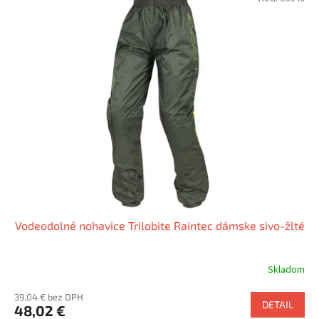
Vodeodolné nohavice Trilobite Raintec dámske sivo-žlté
Skladom
39,04 € bez DPH
DETAIL
48,02 €