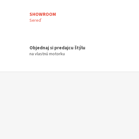
SHOWROOM
Sereď
Objednaj si predajcu štýlu
na vlastnú motorku
Z
á
p
ä
t
i
e