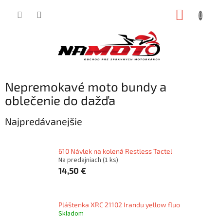
Prejsť
NÁKUP
na
obsah
KOŠÍK
Nepremokavé moto bundy a
oblečenie do dažďa
Najpredávanejšie
610 Návlek na kolená Restless Tactel
Na predajniach
(1 ks)
14,50 €
Pláštenka XRC 21102 Irandu yellow fluo
Skladom