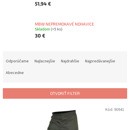
51,94 €
MBW NEPREMOKAVÉ NOHAVICE
Skladom
(>5 ks)
30 €
R
a
Odporúčame
Najlacnejšie
Najdrahšie
Najpredávanejšie
d
e
Abecedne
n
i
e
OTVORIŤ FILTER
p
r
V
Kód:
90941
o
ý
d
p
u
i