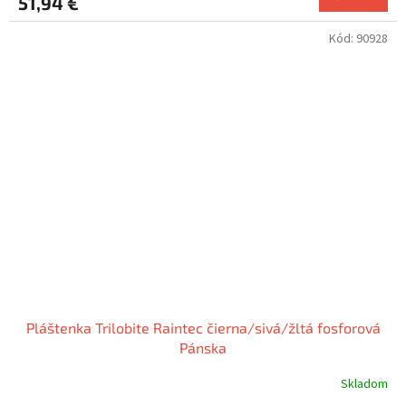
51,94 €
Kód:
90928
Pláštenka Trilobite Raintec čierna/sivá/žltá fosforová
Pánska
Skladom