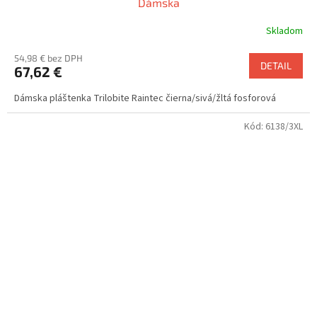
Dámska
Skladom
54,98 € bez DPH
DETAIL
67,62 €
Dámska pláštenka Trilobite Raintec čierna/sivá/žltá fosforová
Kód:
6138/3XL