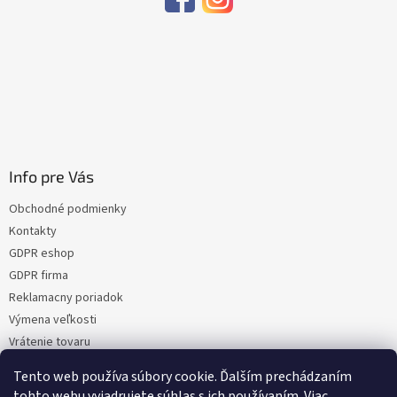
Info pre Vás
Obchodné podmienky
Kontakty
GDPR eshop
GDPR firma
Reklamacny poriadok
Výmena veľkosti
Vrátenie tovaru
Certifikacia
Tento web používa súbory cookie. Ďalším prechádzaním
Moja objednávka
tohto webu vyjadrujete súhlas s ich používaním. Viac