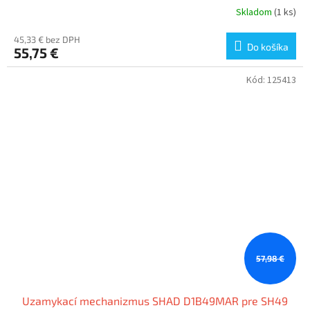
Skladom
(1 ks)
45,33 € bez DPH
Do košíka
55,75 €
Kód:
125413
57,98 €
Uzamykací mechanizmus SHAD D1B49MAR pre SH49