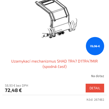
73,96 €
Uzamykací mechanizmus SHAD TR47 D1TR47MIR
(spodná časť)
Na dotaz
58,93 € bez DPH
DETAIL
72,48 €
Kód:
267482