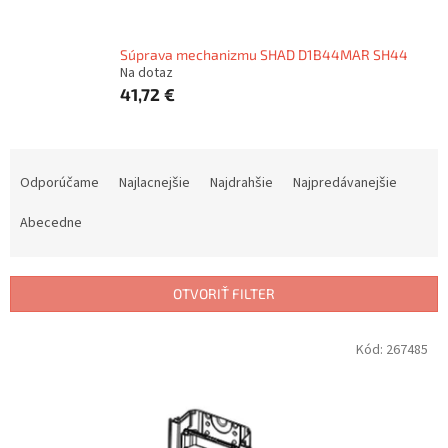
Súprava mechanizmu SHAD D1B44MAR SH44
Na dotaz
41,72 €
R
a
Odporúčame
Najlacnejšie
Najdrahšie
Najpredávanejšie
d
e
Abecedne
n
i
e
OTVORIŤ FILTER
p
r
V
Kód:
267485
o
ý
d
p
u
i
k
s
t