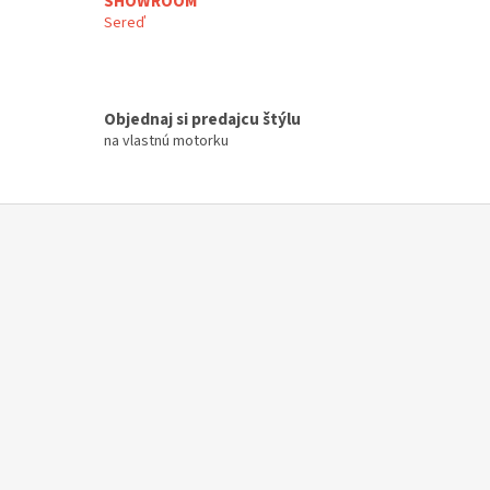
SHOWROOM
Sereď
Objednaj si predajcu štýlu
na vlastnú motorku
Z
á
p
ä
t
i
e