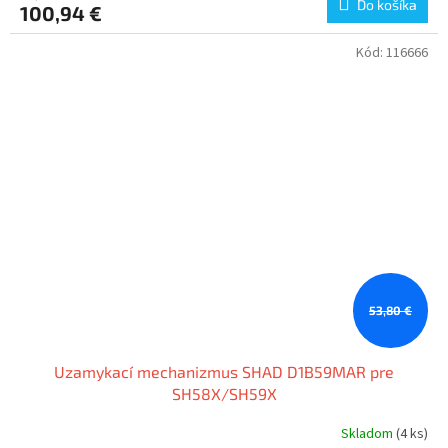
Do košíka
100,94 €
Kód:
116666
53,80 €
Uzamykací mechanizmus SHAD D1B59MAR pre
SH58X/SH59X
Skladom
(4 ks)