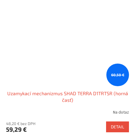
60,50 €
Uzamykací mechanizmus SHAD TERRA D1TRTSR (horná
časť)
Na dotaz
48,20 € bez DPH
DETAIL
59,29 €