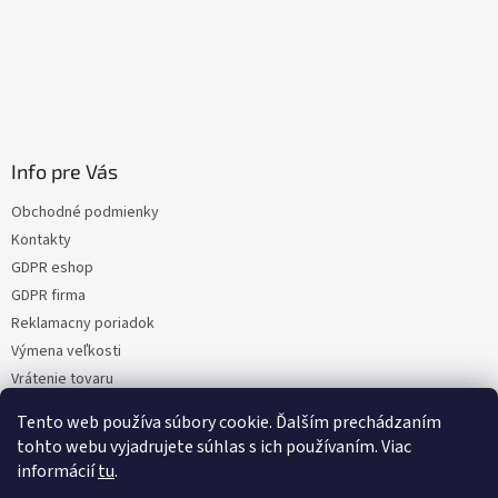
Info pre Vás
Obchodné podmienky
Kontakty
GDPR eshop
GDPR firma
Reklamacny poriadok
Výmena veľkosti
Vrátenie tovaru
Certifikacia
Tento web používa súbory cookie. Ďalším prechádzaním
Moja objednávka
tohto webu vyjadrujete súhlas s ich používaním. Viac
informácií
tu
.