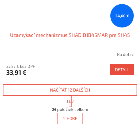
34,60 €
Uzamykací mechanizmus SHAD D1B45MAR pre SH45
Na dotaz
27,57 € bez DPH
DETAIL
33,91 €
NAČÍTAŤ 12 ĎALŠÍCH
S
1
3
t
O
r
26
položiek celkom
v
á
l
HORE
n
á
k
d
o
v
a