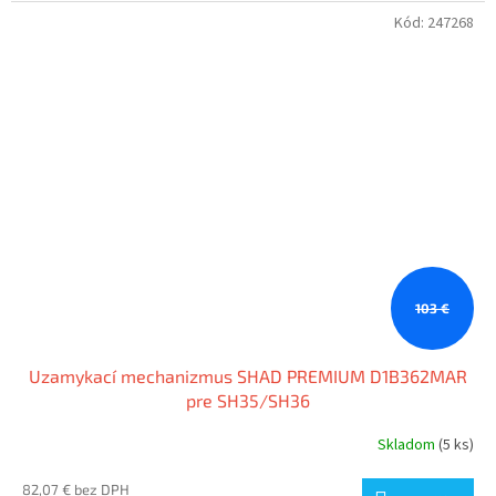
Kód:
247268
103 €
Uzamykací mechanizmus SHAD PREMIUM D1B362MAR
pre SH35/SH36
Skladom
(5 ks)
82,07 € bez DPH