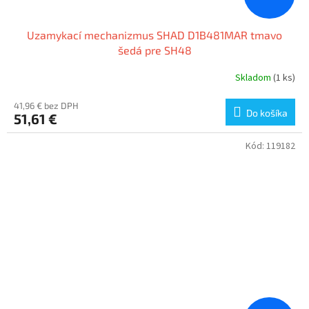
Uzamykací mechanizmus SHAD D1B481MAR tmavo
šedá pre SH48
Skladom
(1 ks)
41,96 € bez DPH
Do košíka
51,61 €
Kód:
119182