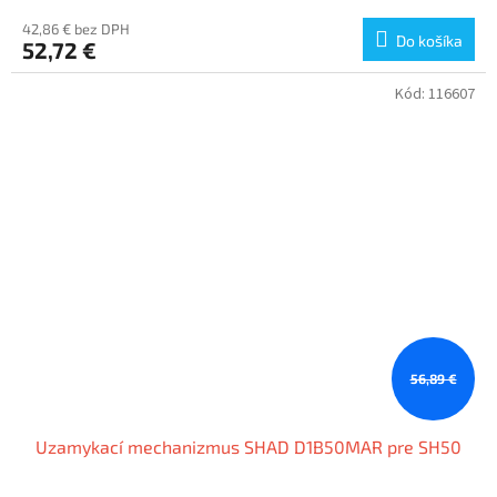
42,86 € bez DPH
Do košíka
52,72 €
Kód:
116607
56,89 €
Uzamykací mechanizmus SHAD D1B50MAR pre SH50