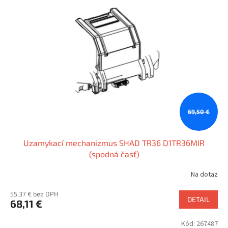
69,50 €
Uzamykací mechanizmus SHAD TR36 D1TR36MIR
(spodná časť)
Na dotaz
55,37 € bez DPH
DETAIL
68,11 €
Kód:
267487