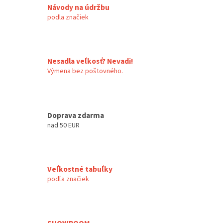
a
c
Návody na údržbu
n
i
podla značiek
i
e
e
p
r
v
k
Nesadla veľkosť? Nevadi!
y
Výmena bez poštovného.
v
ý
p
i
Doprava zdarma
s
nad 50 EUR
u
Veľkostné tabuľky
podľa značiek