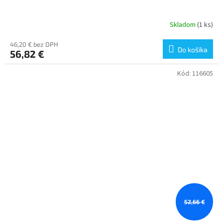
Skladom
(1 ks)
46,20 € bez DPH
Do košíka
56,82 €
Kód:
116605
52,66 €