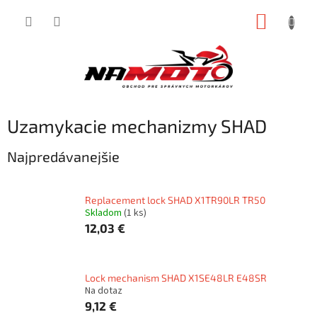
Prejsť
NÁKUP
na
obsah
KOŠÍK
Uzamykacie mechanizmy SHAD
Najpredávanejšie
Replacement lock SHAD X1TR90LR TR50
Skladom
(1 ks)
12,03 €
Lock mechanism SHAD X1SE48LR E48SR
Na dotaz
9,12 €