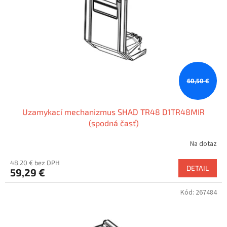
p
o
r
v
o
d
u
k
t
o
60,50 €
v
Uzamykací mechanizmus SHAD TR48 D1TR48MIR
(spodná časť)
Na dotaz
48,20 € bez DPH
DETAIL
59,29 €
Kód:
267484