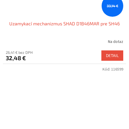
33,14 €
Uzamykací mechanizmus SHAD D1B46MAR pre SH46
Na dotaz
26,41 € bez DPH
DETAIL
32,48 €
Kód:
116599