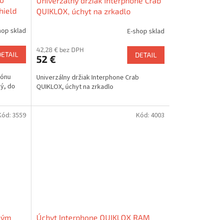
Univerzálny držiak Interphone Crab
hield
QUIKLOX, úchyt na zrkadlo
hop sklad
E-shop sklad
42,28 € bez DPH
DETAIL
DETAIL
52 €
fónu
Univerzálny držiak Interphone Crab
ný, do
QUIKLOX, úchyt na zrkadlo
Kód:
3559
Kód:
4003
chým
Úchyt Interphone QUIKLOX RAM