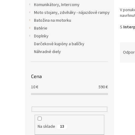
Komunikátory, Intercomy
V ponuk
Moto stojany, zdviháky - nájazdové rampy
navrhnu
Batožina na motorku
S
Inter
Batérie
Doplnky
Darčekové kupóny a balíčky
R
a
Náhradné diely
Odpor
d
e
V
n
Cena
ý
i
p
e
10
€
590
€
i
p
s
r
p
o
r
d
o
u
d
k
Na sklade
13
u
t