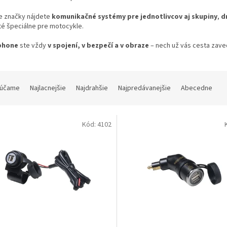
e značky nájdete
komunikačné systémy pre jednotlivcov aj skupiny
,
d
té špeciálne pre motocykle.
phone
ste vždy
v spojení, v bezpečí a v obraze
– nech už vás cesta zave
účame
Najlacnejšie
Najdrahšie
Najpredávanejšie
Abecedne
Kód:
4102