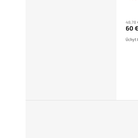
48,78 
60 
Úchyt 
Z
á
p
ä
t
i