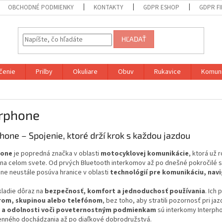
OBCHODNÉ PODMIENKY
KONTAKTY
GDPR ESHOP
GDPR F
HĽADAŤ
čenie
Prilby
Okuliare
Obuv
Rukavice
Komuni
erphone
hone – Spojenie, ktoré drží krok s každou jazdou
hone
je popredná značka v oblasti
motocyklovej komunikácie
, ktorá už 
 na celom svete. Od prvých Bluetooth interkomov až po dnešné pokročilé
ne neustále posúva hranice v oblasti
technológií pre komunikáciu, navi
kladie dôraz na
bezpečnosť, komfort a jednoduchosť používania
. Ich
rom, skupinou alebo telefónom
, bez toho, aby stratili pozornosť pri ja
e a odolnosti voči poveternostným podmienkam
sú interkomy Interph
nného dochádzania až po diaľkové dobrodružstvá.