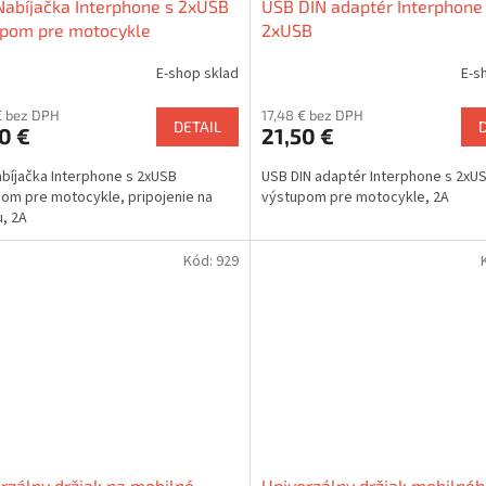
abíjačka Interphone s 2xUSB
USB DIN adaptér Interphone
upom pre motocykle
2xUSB
E-shop sklad
E-s
€ bez DPH
17,48 € bez DPH
DETAIL
0 €
21,50 €
bíjačka Interphone s 2xUSB
USB DIN adaptér Interphone s 2xU
om pre motocykle, pripojenie na
výstupom pre motocykle, 2A
u, 2A
Kód:
929
rzálny držiak na mobilné
Univerzálny držiak mobilné