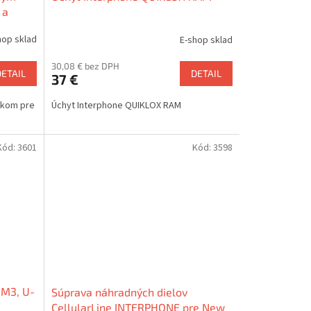
 a
hop sklad
E-shop sklad
30,08 € bez DPH
DETAIL
DETAIL
37 €
ackom pre
Úchyt Interphone QUIKLOX RAM
Kód:
3601
Kód:
3598
OM3, U-
Súprava náhradných dielov
CellularLine INTERPHONE pre New