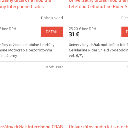
óny Interphone Crab s
telefónu Cellularline Rider S
ôtovým nabíjaním, čierny
vodeodolný, do veľ. 6,7",
E-shop sklad
E-s
€ bez DPH
25,20 € bez DPH
DETAIL
31 €
zálny držiak na mobilné telefóny
Univerzálny držiak mobilného tele
phone Motocrab s bezdrôtovým
Cellularline Rider Shield vodeodol
ním, čierny
veľ. 6,7",
Kód:
3982
rzálny držiak Interphone CRAB
Univerzálny audio kit s plo