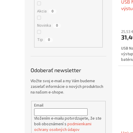
USB N
k
o
výst
t
v
Akcia
0
o
v
Novinka
0
25,53 
31,4
Tip
0
USB Na
výstup
batéri
Odoberať newsletter
Vložte svoj e-mail a my Vám budeme
zasielať informácie o nových produktoch
na našom e-shope.
Email
Vložením e-mailu potvrdzujete, že ste
boli oboznámení s
podmienkami
ochrany osobných údajov
Unive