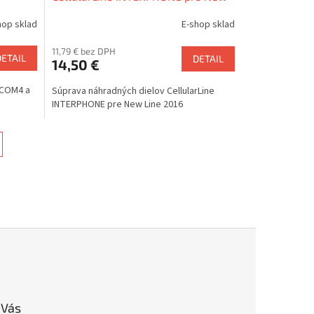
Line 2016
hop sklad
E-shop sklad
11,79 € bez DPH
DETAIL
DETAIL
14,50 €
-COM4 a
Súprava náhradných dielov CellularLine
INTERPHONE pre New Line 2016
 Vás