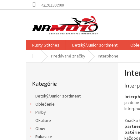
Prejsť
+421911800900
na
obsah
Rusty Stitches
Detský/Junior sortiment
Oble
Domov
Predávané značky
Interphone
B
Int
o
Preskočiť
č
Kategórie
kategórie
Interp
n
ý
Detský/Junior sortiment
Interp
p
jazdcov
Oblečenie
a
Interpho
Prilby
n
e
Okuliare
Značka 
partne
l
Obuv
batéri
Rukavice
každode