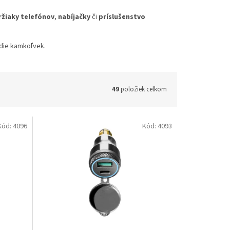
ržiaky telefónov
,
nabíjačky
či
príslušenstvo
die kamkoľvek.
49
položiek celkom
Kód:
4096
Kód:
4093