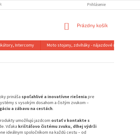
IRMA
REKLAMACNY PORIADOK
VÝMENA VEĽKOSTI
Prihlásenie
VRÁTENIE 
NÁKUPNÝ
Prázdny košík
KOŠÍK
kátory, Intercomy
Moto stojany, zdviháky - nájazdové rampy
roky prináša
spoľahlivé a inovatívne riešenia
pre
 systémy s vysokým dosahom a čistým zvukom –
gáciu a zábavu na cestách
.
 produkty umožňujú jazdcom
ostať v kontakte s
zde. Vďaka
krištáľovo čistému zvuku, dlhej výdrži
one ideálnym spoločníkom na každú cestu – od