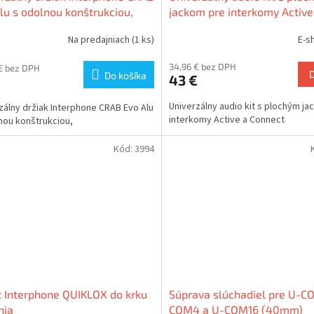
lu s odolnou konštrukciou,
jackom pre interkomy Active
Connect
Na predajniach
(1 ks)
E-s
34,96 € bez DPH
€ bez DPH
Do košíka
43 €
Univerzálny audio kit s plochým j
zálny držiak Interphone CRAB Evo Alu
interkomy Active a Connect
nou konštrukciou,
Kód:
3994
 Interphone QUIKLOX do krku
Súprava slúchadiel pre U-C
nia
COM4 a U-COM16 (40mm)