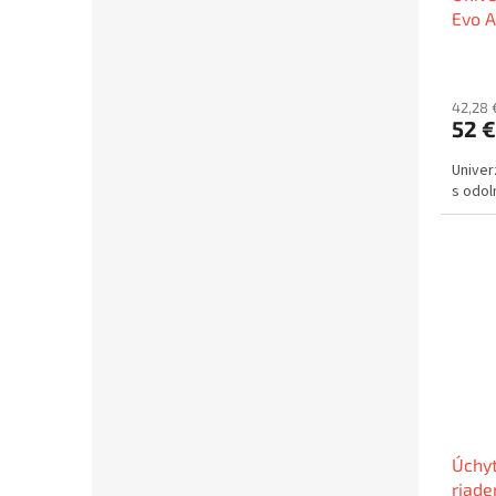
Evo A
42,28 
52 €
Univer
s odol
Úchyt
riade