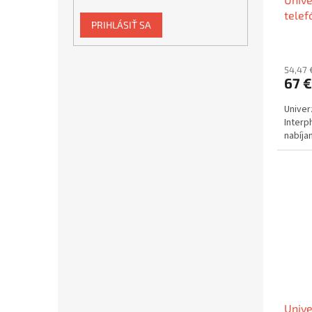
telef
PRIHLÁSIŤ SA
bezdr
54,47 
67 €
Univer
Inter
nabíja
Unive