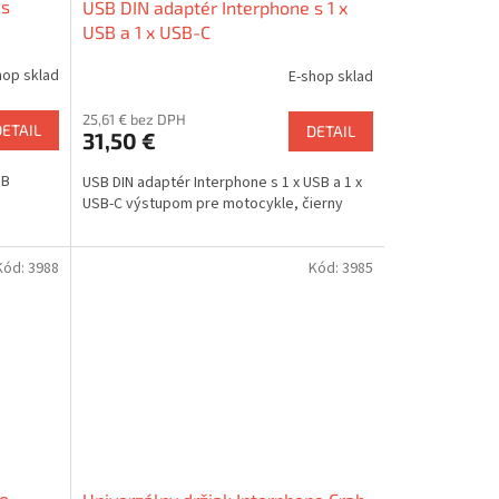
 s
USB DIN adaptér Interphone s 1 x
USB a 1 x USB-C
hop sklad
E-shop sklad
25,61 € bez DPH
DETAIL
DETAIL
31,50 €
SB
USB DIN adaptér Interphone s 1 x USB a 1 x
USB-C výstupom pre motocykle, čierny
Kód:
3988
Kód:
3985
ho