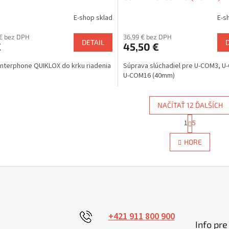
E-shop sklad
E-s
€ bez DPH
36,99 € bez DPH
DETAIL
€
45,50 €
Interphone QUIKLOX do krku riadenia
Súprava slúchadiel pre U-COM3, U
U-COM16 (40mm)
NAČÍTAŤ 12 ĎALŠÍCH
S
1
5
O
t
r
v
HORE
á
l
n
á
k
d
o
a
v
c
a
i
n
e
i
e
p
+421 911 800 900
Info pre
r