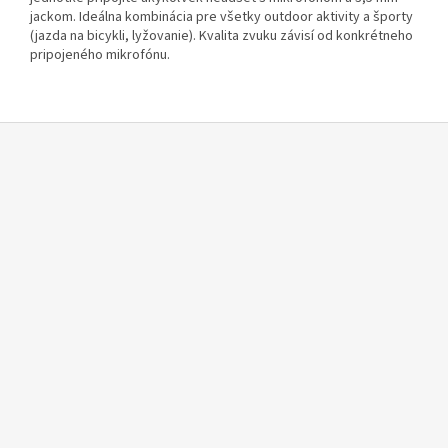
jackom. Ideálna kombinácia pre všetky outdoor aktivity a športy
(jazda na bicykli, lyžovanie). Kvalita zvuku závisí od konkrétneho
pripojeného mikrofónu.
Z
á
p
ä
t
i
e