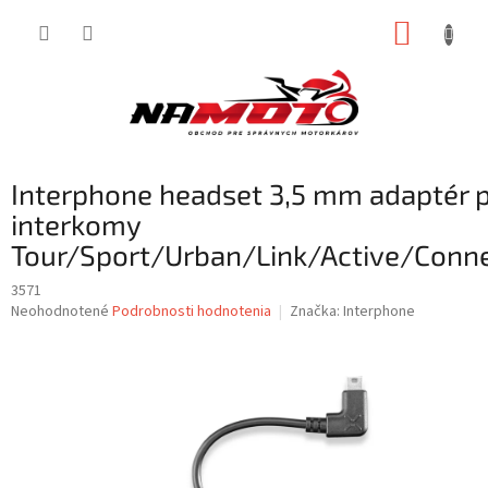
Prejsť
NÁKUP
na
obsah
KOŠÍK
Interphone headset 3,5 mm adaptér 
interkomy
Tour/Sport/Urban/Link/Active/Conn
3571
Priemerné
Neohodnotené
Podrobnosti hodnotenia
Značka:
Interphone
hodnotenie
produktu
je
0,0
z
5
hviezdičiek.