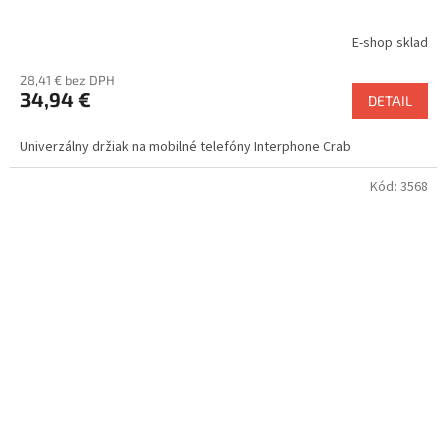
E-shop sklad
28,41 € bez DPH
34,94 €
DETAIL
Univerzálny držiak na mobilné telefóny Interphone Crab
Kód:
3568