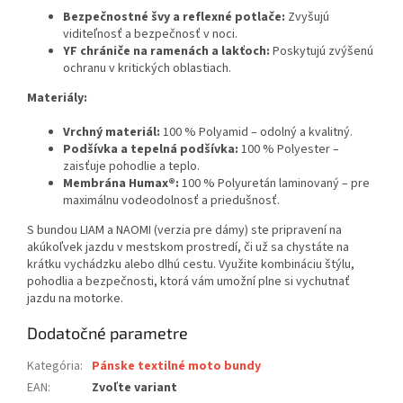
Bezpečnostné švy a reflexné potlače:
Zvyšujú
viditeľnosť a bezpečnosť v noci.
YF chrániče na ramenách a lakťoch:
Poskytujú zvýšenú
ochranu v kritických oblastiach.
Materiály:
Vrchný materiál:
100 % Polyamid – odolný a kvalitný.
Podšívka a tepelná podšívka:
100 % Polyester –
zaisťuje pohodlie a teplo.
Membrána Humax®:
100 % Polyuretán laminovaný – pre
maximálnu vodeodolnosť a priedušnosť.
S bundou LIAM a NAOMI (verzia pre dámy) ste pripravení na
akúkoľvek jazdu v mestskom prostredí, či už sa chystáte na
krátku vychádzku alebo dlhú cestu. Využite kombináciu štýlu,
pohodlia a bezpečnosti, ktorá vám umožní plne si vychutnať
jazdu na motorke.
Dodatočné parametre
Kategória
:
Pánske textilné moto bundy
EAN
:
Zvoľte variant