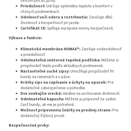
vetrom počas jazdy.
Priedušnosť:
Udržuje optimálnu teplotu a komfort v
rôznych podmienkach.
Odolnosť voči oderu a roztrhnutiu:
Zaručuje dlhú
životnosť a bezpečnosť pri jazde.
Certifikát CE:
Splňuje európske normy bezpečnosti.
Výbava a funkcie:
Klimatická membrána HUMAX®:
Zaisťuje vodeodolnosť
a priedušnosť.
Odnímateľná vnútorná tepelná podšívka:
Môžete si
prispôsobiť teplo podľa aktuálnych podmienok.
Nastaviteľné suché zipsy:
Umožňujú prispôsobiť fit
bundy na ramenách a v páse.
Krátky zips na zapínanie a úchyty na opasok:
Pre
dodatočné zabezpečenie a pohodlie.
Dve vonkajšie vrecká:
Ideálne na uschovanie drobností.
Odnímateľná kapucňa:
Môžete ju pripevniť na zadnú
časť bundy, ak nie je potrebná.
Možnosť pripevnenia šnúrky na prednej strane:
Pre
dodatočný štýlový prvok.
Bezpečnostné prvky: