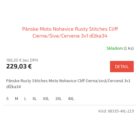
Pánske Moto Nohavice Rusty Stitches Cliff
Cierna/Siva/Cervena 3v1 dĺžka34
Skladom
(1 ks)
186,20 € bez DPH
229,03 €
DETAIL
Pánske Rusty Stitches Moto Nohavice Cliff čierna/sivá/červená 3v1
dĺžka34
S
M
L
XL
XXL
3XL
4XL
Kód:
68335-4XL-219