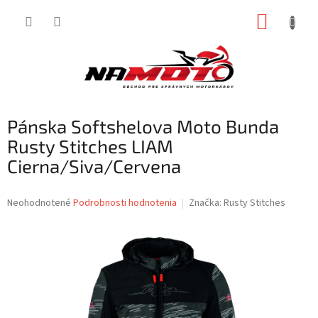
Prejsť
NÁKUP
na
obsah
KOŠÍK
Pánska Softshelova Moto Bunda
Rusty Stitches LIAM
Cierna/Siva/Cervena
Priemerné
Neohodnotené
Podrobnosti hodnotenia
Značka:
Rusty Stitches
hodnotenie
produktu
je
0,0
z
5
hviezdičiek.