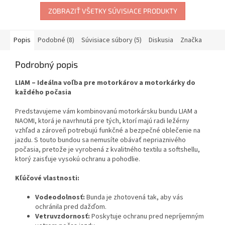
ZOBRAZIŤ VŠETKY SÚVISIACE PRODUKTY
Popis
Podobné (8)
Súvisiace súbory (5)
Diskusia
Značka
Podrobný popis
LIAM – Ideálna voľba pre motorkárov a motorkárky do
každého počasia
Predstavujeme vám kombinovanú motorkársku bundu LIAM a
NAOMI, ktorá je navrhnutá pre tých, ktorí majú radi ležérny
vzhľad a zároveň potrebujú funkčné a bezpečné oblečenie na
jazdu. S touto bundou sa nemusíte obávať nepriaznivého
počasia, pretože je vyrobená z kvalitného textilu a softshellu,
ktorý zaisťuje vysokú ochranu a pohodlie.
Kľúčové vlastnosti:
Vodeodolnosť:
Bunda je zhotovená tak, aby vás
ochránila pred dažďom.
Vetruvzdornosť:
Poskytuje ochranu pred nepríjemným