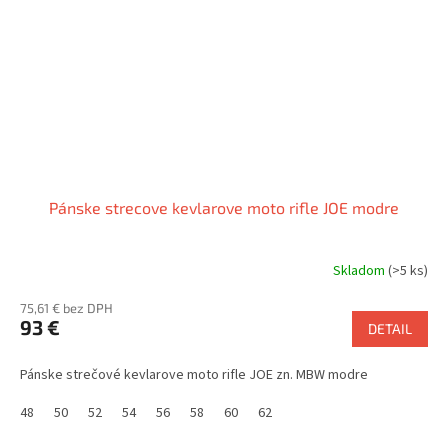
Pánske strecove kevlarove moto rifle JOE modre
Skladom
(>5 ks)
75,61 € bez DPH
93 €
DETAIL
Pánske strečové kevlarove moto rifle JOE zn. MBW modre
48
50
52
54
56
58
60
62