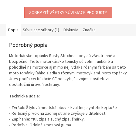
ZOBRAZIŤ VŠETKY SÚVISIACE PRODUKTY
Popis
Súvisiace súbory (1)
Diskusia
Značka
Podrobný popis
Motorkárske topánky Rusty Stitches Joey sú všestranné a
bezpečné. Tieto motorkárske tenisky sú veľmi funkčné a
pohodlné na motorke aj mimo nej. Vďaka rôznym farbám sa tieto
moto topánky ľahko zladia s rôznymi motocyklami. Moto topánky
Joey podľa certifikácie CE poskytujú svojmu nositeľovi
dostatočnú úroveň ochrany.
Technické údaje:
• Zvršok: Štýlová mestská obuv z kvalitnej syntetickej kože
• Reflexný prvok na zadnej strane zvyšuje viditeľnosť.
• Zapínanie: YKK zips a suchý zips, šnúrky.
• Podošva: Odolná zmesová guma.