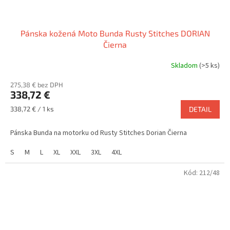
Pánska kožená Moto Bunda Rusty Stitches DORIAN
Čierna
Skladom
(>5 ks)
275,38 € bez DPH
338,72 €
Jednotková
338,72 € / 1 ks
DETAIL
cena:
Pánska Bunda na motorku od Rusty Stitches Dorian Čierna
S
M
L
XL
XXL
3XL
4XL
Kód:
212/48