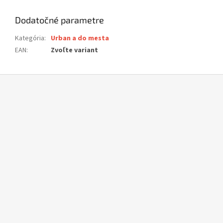
Dodatočné parametre
Kategória
:
Urban a do mesta
EAN
:
Zvoľte variant
Z
á
p
ä
t
i
e