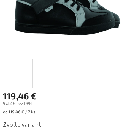
119,46 €
97,12 € bez DPH
Jednotková
od 119,46 € / 2 ks
cena:
Zvoľte variant