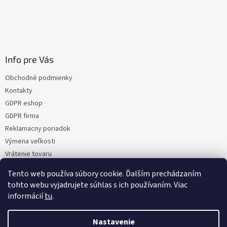
Info pre Vás
Obchodné podmienky
Kontakty
GDPR eshop
GDPR firma
Reklamacny poriadok
Výmena veľkosti
Vrátenie tovaru
Certifikacia
Tento web používa súbory cookie. Ďalším prechádzaním
Moja objednávka
tohto webu vyjadrujete súhlas s ich používaním. Viac
informácií
tu
.
Nastavenie
Vytvoril Shoptet