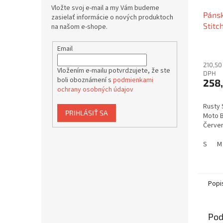
Vložte svoj e-mail a my Vám budeme
Páns
zasielať informácie o nových produktoch
Stitc
na našom e-shope.
Červe
Email
210,50
Vložením e-mailu potvrdzujete, že ste
DPH
boli oboznámení s
podmienkami
258
ochrany osobných údajov
Rusty 
PRIHLÁSIŤ SA
Moto B
Červe
S
M
Popi
Pod