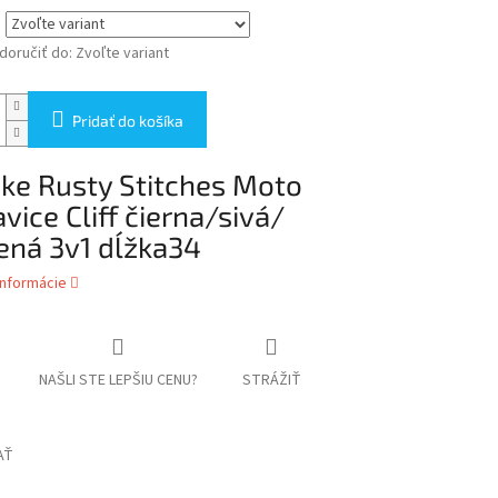
oručiť do:
Zvoľte variant
Pridať do košíka
ke Rusty Stitches Moto
vice Cliff čierna/sivá/
ená 3v1 dĺžka34
informácie
NAŠLI STE LEPŠIU CENU?
STRÁŽIŤ
AŤ