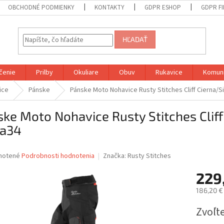
OBCHODNÉ PODMIENKY
KONTAKTY
GDPR ESHOP
GDPR F
HĽADAŤ
čenie
Prilby
Okuliare
Obuv
Rukavice
Komuni
ice
Pánske
Pánske Moto Nohavice Rusty Stitches Cliff Cierna/
ke Moto Nohavice Rusty Stitches Clif
ka34
né
notené
Podrobnosti hodnotenia
Značka:
Rusty Stitches
nie
229
u
186,20 €
Jednotk
Zvoľte
cena:
iek.