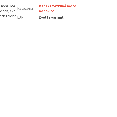
é nohavice
Pánske textilné moto
Kategória
:
ciách, ako
nohavice
ložku alebo
EAN
:
Zvoľte variant