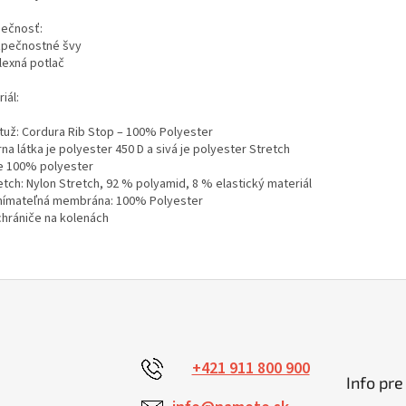
ečnosť:
zpečnostné švy
lexná potlač
iál:
stuž: Cordura Rib Stop – 100% Polyester
rna látka je polyester 450 D a sivá je polyester Stretch
 100% polyester
etch: Nylon Stretch, 92 % polyamid, 8 % elastický materiál
nímateľná membrána: 100% Polyester
chrániče na kolenách
+421 911 800 900
Info pre