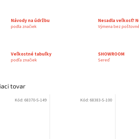
Návody na údržbu
Nesadla veľkosť? N
podla značiek
Výmena bez poštovné
Veľkostné tabuľky
SHOWROOM
podľa značiek
Sereď
iaci tovar
Kód:
68370-S-149
Kód:
68383-S-100