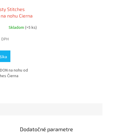
sty Stitches
na nohu Cierna
Skladom
(>5 ks)
z DPH
€
šíka
DON na nohu od
ches Čierna
3XL/13
a
Dodatočné parametre