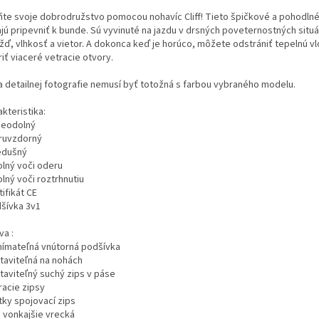
ňte svoje dobrodružstvo pomocou nohavíc Cliff!
Tieto špičkové a pohodln
jú pripevniť k bunde.
Sú v
yvinuté na jazdu v drsných poveternostných situá
žď, vlhkosť a vietor.
A dokonca keď je horúco, môžete odstrániť tepelnú v
iť viaceré vetracie otvory.
a detailnej fotografie nemusí byť totožná s farbou vybraného modelu.
kteristika:
deodolný
truvzdorný
iedušný
lný voči oderu
lný voči roztrhnutiu
tifikát CE
dšívka 3v1
va
:
nímateľná vnútorná podšívka
staviteľná na nohách
taviteľný suchý zips v páse
racie zipsy
tky spojovací zips
e vonkajšie vrecká