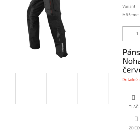
Variant
Môžeme d
Páns
Noha
červ
Detailné 
TLAČ
ZDIEĽ