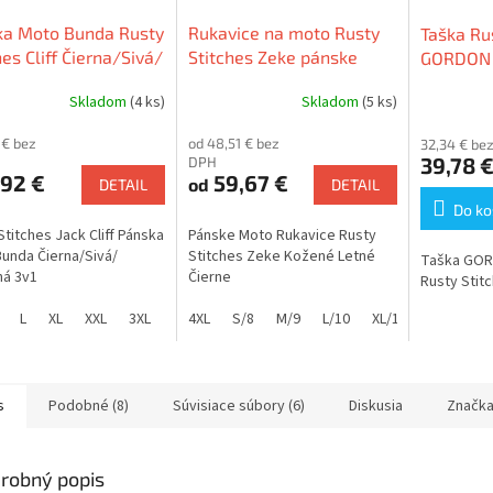
ka Moto Bunda Rusty
Rukavice na moto Rusty
Taška Ru
hes Cliff Čierna/Sivá/
Stitches Zeke pánske
GORDON 
ná 3v1
Kožené Letné Čierne
Skladom
(4 ks)
Skladom
(5 ks)
 € bez
od 48,51 € bez
32,34 € be
39,78 
DPH
,92 €
59,67 €
od
DETAIL
DETAIL
Do ko
Stitches Jack Cliff Pánska
Pánske Moto Rukavice Rusty
unda Čierna/Sivá/
Stitches Zeke Kožené Letné
Taška GOR
ná 3v1
Čierne
Rusty Stit
L
XL
XXL
3XL
4XL
4XL
S/8
M/9
L/10
XL/11
XXL/12
s
Podobné (8)
Súvisiace súbory (6)
Diskusia
Značk
robný popis