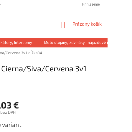
IRMA
REKLAMACNY PORIADOK
VÝMENA VEĽKOSTI
Prihlásenie
VRÁTENIE 
NÁKUPNÝ
Prázdny košík
KOŠÍK
kátory, Intercomy
Moto stojany, zdviháky - nájazdové rampy
Siva/Cervena 3v1 dĺžka34
f Cierna/Siva/Cervena 3v1
,03 €
 bez DPH
ová
 variant