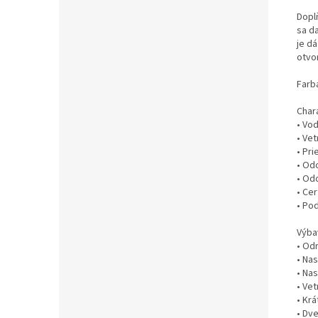
Dopl
sa da
je dá
otvor
Farb
Chara
• Vo
• Ve
• Pr
•
Odo
• Odo
• Cer
• Po
Výba
• Od
• Na
• Nas
• Vet
• Krá
• Dv