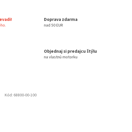
evadi!
Doprava zdarma
ho.
nad 50 EUR
Objednaj si predajcu štýlu
na vlastnú motorku
Kód:
68800-00-100