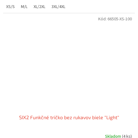
XS/S
M/L
XL/2XL
3XL/4XL
Kód:
66505-XS-100
SIX2 Funkčné tričko bez rukavov biele "Light"
Skladom
(4 ks)