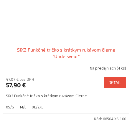
SIX2 Funkčné tričko s krátkym rukávom čierne
"Underwear"
Na predajniach
(4 ks)
47,07 € bez DPH
DETAIL
57,90 €
SIX2 Funkčné tričko s krátkym rukávom Čierne
XS/S
M/L
XL/2XL
Kód:
66504-XS-100