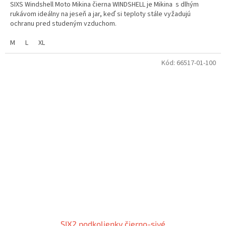
SIXS Windshell Moto Mikina čierna WINDSHELL je Mikina s dlhým
rukávom ideálny na jeseň a jar, keď si teploty stále vyžadujú
ochranu pred studeným vzduchom.
M
L
XL
Kód:
66517-01-100
SIX2 podkolienky čierno-sivé