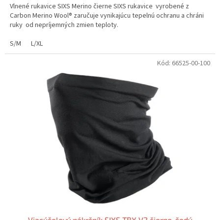
Vlnené rukavice SIXS Merino čierne SIXS rukavice vyrobené z
Carbon Merino Wool® zaručuje vynikajúcu tepelnú ochranu a chráni
ruky od nepríjemných zmien teploty.
S/M
L/XL
Kód:
66525-00-100
Viacúčelový nákrčník SIXS TBX V2 čierno-šedý