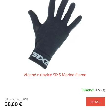
p
p
r
i
o
s
d
p
u
r
k
o
t
d
o
u
v
k
t
o
v
Vlnené rukavice SIXS Merino čierne
Skladom
(>5 ks)
31,54 € bez DPH
DETAIL
38,80 €