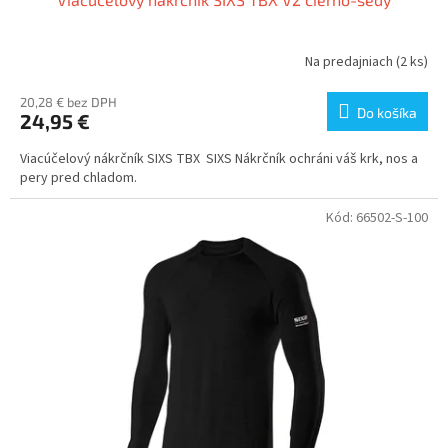
Na predajniach
(2 ks)
20,28 € bez DPH
Do košíka
24,95 €
Viacúčelový nákrčník SIXS TBX SIXS Nákrčník ochráni váš krk, nos a
pery pred chladom.
Kód:
66502-S-100