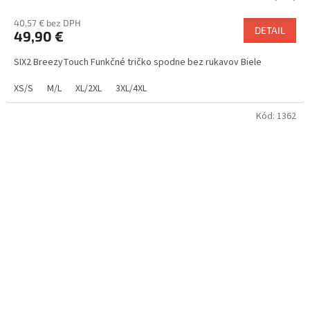
40,57 € bez DPH
DETAIL
49,90 €
SIX2 BreezyTouch Funkčné tričko spodne bez rukavov Biele
XS/S
M/L
XL/2XL
3XL/4XL
Kód:
1362