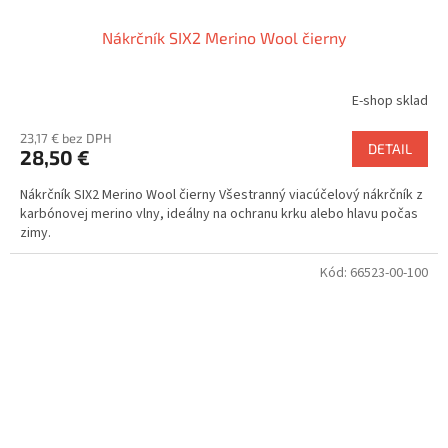
Nákrčník SIX2 Merino Wool čierny
E-shop sklad
23,17 € bez DPH
DETAIL
28,50 €
Nákrčník SIX2 Merino Wool čierny Všestranný viacúčelový nákrčník z
karbónovej merino vlny, ideálny na ochranu krku alebo hlavu počas
zimy.
Kód:
66523-00-100