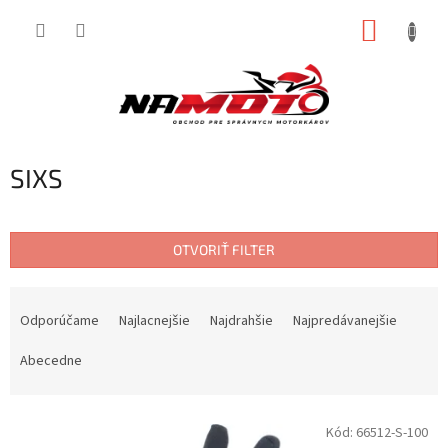
Prejsť
NÁKUP
na
obsah
KOŠÍK
SIXS
OTVORIŤ FILTER
R
a
Odporúčame
Najlacnejšie
Najdrahšie
Najpredávanejšie
d
e
Abecedne
n
i
V
e
Kód:
66512-S-100
ý