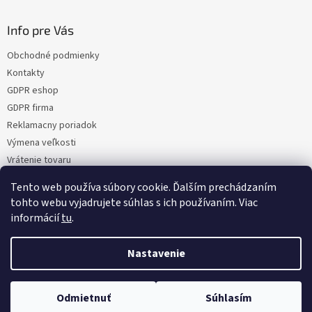
Info pre Vás
Obchodné podmienky
Kontakty
GDPR eshop
GDPR firma
Reklamacny poriadok
Výmena veľkosti
Vrátenie tovaru
Certifikacia
Tento web používa súbory cookie. Ďalším prechádzaním
Moja objednávka
tohto webu vyjadrujete súhlas s ich používaním. Viac
informácií
tu
.
Nastavenie
Vytvoril Shoptet
Odmietnuť
Súhlasím
Copyright 2026
NaMoto.sk
. Všetky práva vyhradené.