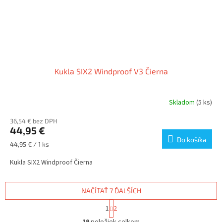
Kukla SIX2 Windproof V3 Čierna
Skladom
(5 ks)
36,54 € bez DPH
44,95 €
Do košíka
Jednotková
44,95 € / 1 ks
cena:
Kukla SIX2 Windproof Čierna
NAČÍTAŤ 7 ĎALŠÍCH
S
1
2
t
O
r