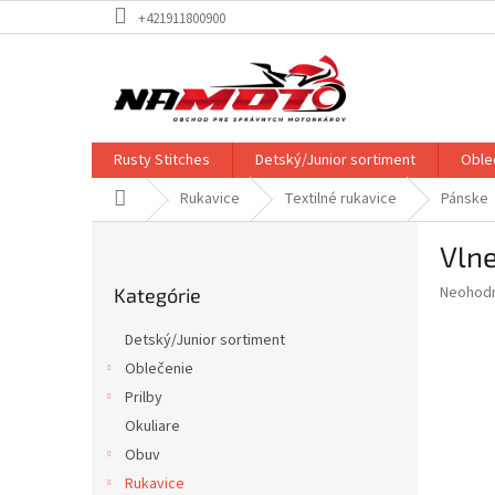
Prejsť
+421911800900
na
obsah
Rusty Stitches
Detský/Junior sortiment
Oble
Domov
Rukavice
Textilné rukavice
Pánske
B
Vlne
o
Preskočiť
č
Priemer
Neohod
Kategórie
kategórie
n
hodnote
ý
produkt
Detský/Junior sortiment
p
je
Oblečenie
0,0
a
z
Prilby
n
5
e
Okuliare
hviezdič
l
Obuv
Rukavice