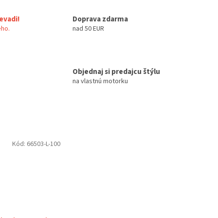
evadi!
Doprava zdarma
ho.
nad 50 EUR
Objednaj si predajcu štýlu
na vlastnú motorku
Kód:
66503-L-100