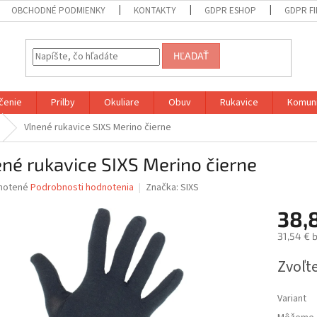
OBCHODNÉ PODMIENKY
KONTAKTY
GDPR ESHOP
GDPR F
HĽADAŤ
čenie
Prilby
Okuliare
Obuv
Rukavice
Komuni
Vlnené rukavice SIXS Merino čierne
né rukavice SIXS Merino čierne
né
notené
Podrobnosti hodnotenia
Značka:
SIXS
nie
38,
u
31,54 € 
Jednotk
Zvoľte
cena:
iek.
Variant