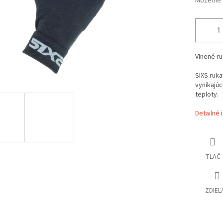
Môžeme d
Vlnené ru
SIXS ruk
vynikajúc
teploty.
Detailné 
TLAČ
ZDIEĽ