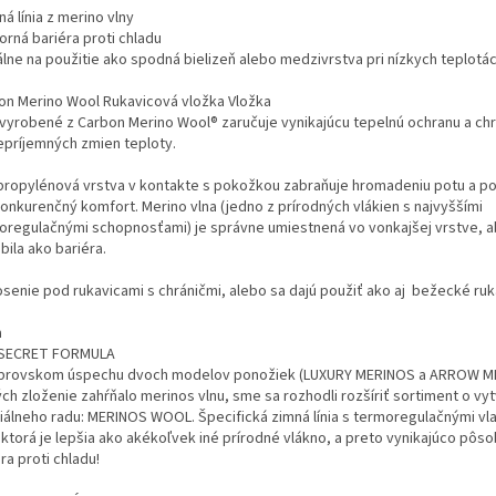
ná línia z merino vlny
orná bariéra proti chladu
álne na použitie ako spodná bielizeň alebo medzivrstva pri nízkych teplotá
on Merino Wool Rukavicová vložka Vložka
 vyrobené z Carbon Merino Wool® zaručuje vynikajúcu tepelnú ochranu a chr
epríjemných zmien teploty.
propylénová vrstva v kontakte s pokožkou zabraňuje hromadeniu potu a p
onkurenčný komfort.
Merino vlna (jedno z prírodných vlákien s najvyššími
oregulačnými schopnosťami) je správne umiestnená vo vonkajšej vrstve, 
ila ako bariéra.
osenie pod rukavicami s chráničmi, alebo sa dajú použiť ako aj bežecké ruk
a
SECRET FORMULA
brovskom úspechu dvoch modelov ponožiek (LUXURY MERINOS a ARROW M
ých zloženie zahŕňalo merinos vlnu, sme sa rozhodli rozšíriť sortiment o vy
iálneho radu: MERINOS WOOL.
Špecifická zimná línia s termoregulačnými v
 ktorá je lepšia ako akékoľvek iné prírodné vlákno, a preto vynikajúco pôso
ra proti chladu!