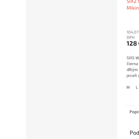
SIX2 
Mikin
104,07
DPH
128 
SIXS W
čierna
dlhým 
jeseň a
vyžadu
stude
M
L
Popi
Pod