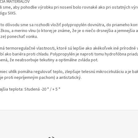
CIA MATERIÁLOV
li sme, aby pohodlie výrobku pri nosení bolo rovnaké ako pri ostatných vý
ógu SIXS.
hto dôvodu sme sa rozhodli vložiť polypropylén dovnútra, do priameho kon
kou, a merino vlnu (o ktorej je známe, že je o niečo drsnejšia a jemnejšia 
dze) ponechať vonku.
 má termoregulačné vlastnosti, ktoré sú lepšie ako akékoľvek iné prírodné 
bí ako bariéra proti chladu. Polypropylén je naproti tomu hydrofóbna priad
ená, že neabsorbuje tekutiny a optimálne zvláda pot.
iec uhlík pomáha regulovať teplo, zlepšuje telesnú mikrocirkuláciu a je ba
uje proti nepríjemným pachom) a antistatický.
jšia teplota: Studená -20 ° / + 5 °