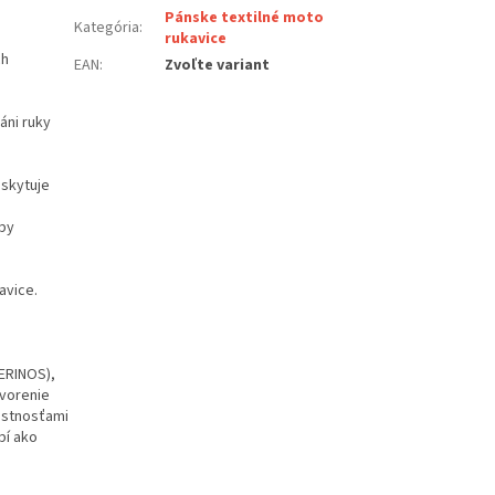
Pánske textilné moto
Kategória
:
rukavice
ch
EAN
:
Zvoľte variant
áni ruky
oskytuje
aby
avice.
ERINOS),
tvorenie
lastnosťami
bí ako