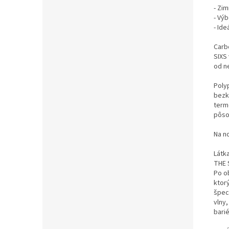
- Zim
- Výb
- Ide
Carb
SIXS
od n
Poly
bezk
term
pôsob
Na n
Látk
THE 
Po o
ktor
špec
vlny,
barié