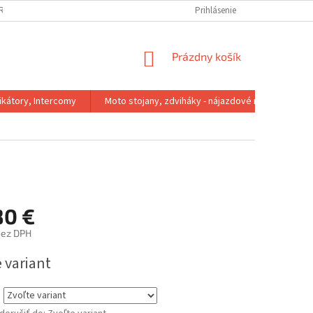
IRMA
REKLAMACNY PORIADOK
VÝMENA VEĽKOSTI
Prihlásenie
VRÁTENIE 
NÁKUPNÝ
Prázdny košík
KOŠÍK
kátory, Intercomy
Moto stojany, zdviháky - nájazdové rampy
80 €
bez DPH
ová
 variant