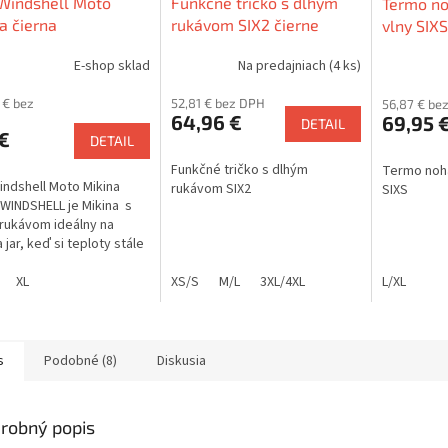
Windshell Moto
Funkčné tričko s dlhým
Termo no
a čierna
rukávom SIX2 čierne
vlny SIXS
"Underwear"
E-shop sklad
Na predajniach
(4 ks)
 € bez
52,81 € bez DPH
56,87 € be
64,96 €
69,95 
DETAIL
€
DETAIL
Funkčné tričko s dlhým
Termo noha
indshell Moto Mikina
rukávom SIX2
SIXS
 WINDSHELL je Mikina s
rukávom ideálny na
 jar, keď si teploty stále
jú ochranu pred
ným vzduchom.
XL
XS/S
M/L
3XL/4XL
L/XL
s
Podobné (8)
Diskusia
robný popis