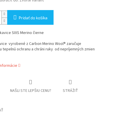
oručiť do:
Zvoľte variant
Pridať do košíka
kavice SIXS Merino čierne
avice vyrobené z Carbon Merino Wool® zaručuje
u tepelnú ochranu a chráni ruky od nepríjemných zmien
informácie
NAŠLI STE LEPŠIU CENU?
STRÁŽIŤ
AŤ