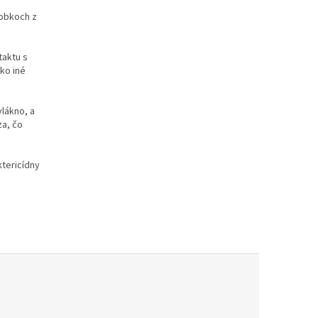
robkoch z
taktu s
ako iné
vlákno, a
za, čo
ktericídny