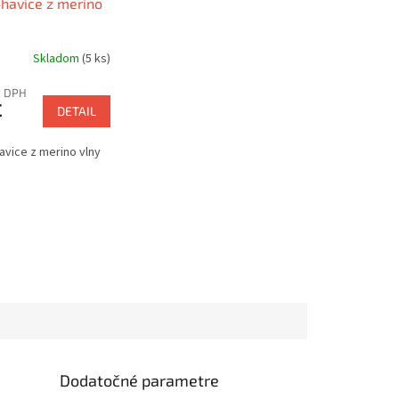
havice z merino
Skladom
(5 ks)
z DPH
€
DETAIL
vice z merino vlny
Dodatočné parametre