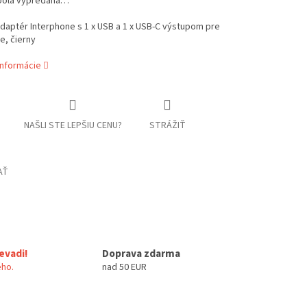
bola vypredaná…
daptér Interphone s 1 x USB a 1 x USB-C výstupom pre
e, čierny
informácie
NAŠLI STE LEPŠIU CENU?
STRÁŽIŤ
AŤ
evadi!
Doprava zdarma
ho.
nad 50 EUR