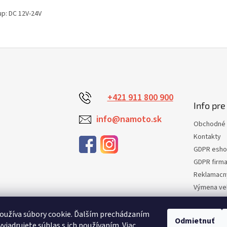
up: DC 12V-24V
+421 911 800 900
Info pre
info@namoto.sk
Obchodné 
Kontakty
GDPR esh
GDPR firm
Reklamacn
Výmena veľ
Vrátenie t
Certifikaci
oužíva súbory cookie. Ďalším prechádzaním
Odmietnuť
yjadrujete súhlas s ich používaním. Viac
Moja obje