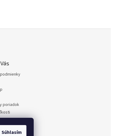
 Vás
podmienky
op
a
y poriadok
kosti
ovaru
a
Súhlasím
dnávka