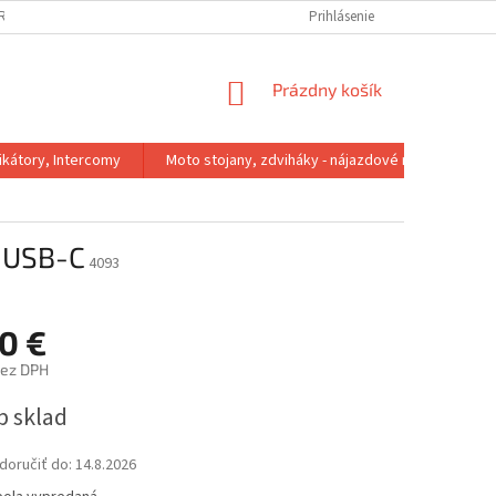
IRMA
REKLAMACNY PORIADOK
VÝMENA VEĽKOSTI
Prihlásenie
VRÁTENIE 
NÁKUPNÝ
Prázdny košík
KOŠÍK
kátory, Intercomy
Moto stojany, zdviháky - nájazdové rampy
x USB-C
4093
0 €
bez DPH
ová
p sklad
oručiť do:
14.8.2026