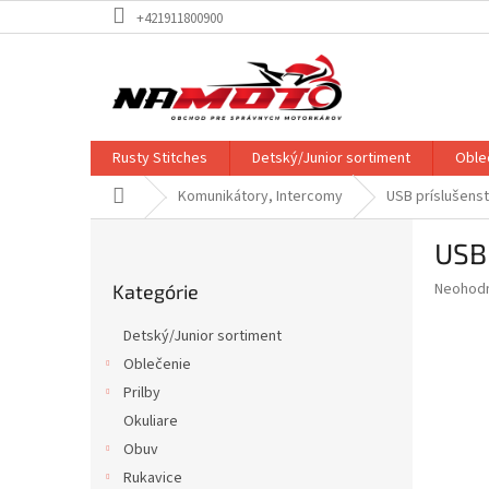
Prejsť
+421911800900
na
obsah
Rusty Stitches
Detský/Junior sortiment
Oble
Domov
Komunikátory, Intercomy
USB príslušens
B
USB 
o
Preskočiť
č
Priemer
Neohod
Kategórie
kategórie
n
hodnote
ý
produkt
Detský/Junior sortiment
p
je
Oblečenie
0,0
a
z
Prilby
n
5
e
Okuliare
hviezdič
l
Obuv
Rukavice