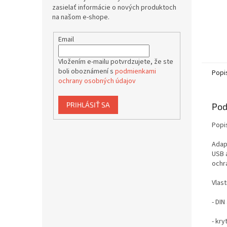
zasielať informácie o nových produktoch
na našom e-shope.
Email
Vložením e-mailu potvrdzujete, že ste
boli oboznámení s
podmienkami
Popi
ochrany osobných údajov
PRIHLÁSIŤ SA
Pod
Popi
Adap
USB 
ochr
Vlast
- DI
- kry