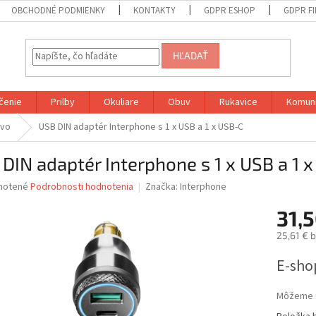
OBCHODNÉ PODMIENKY
KONTAKTY
GDPR ESHOP
GDPR F
HĽADAŤ
čenie
Prilby
Okuliare
Obuv
Rukavice
Komuni
tvo
USB DIN adaptér Interphone s 1 x USB a 1 x USB-C
DIN adaptér Interphone s 1 x USB a 1 
né
notené
Podrobnosti hodnotenia
Značka:
Interphone
nie
31,5
u
25,61 € 
Jednotk
E-sho
cena:
iek.
Môžeme d