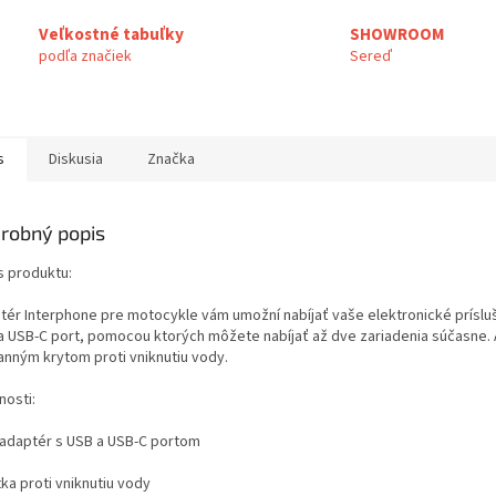
Veľkostné tabuľky
SHOWROOM
podľa značiek
Sereď
s
Diskusia
Značka
robný popis
s produktu:
tér Interphone pre motocykle vám umožní nabíjať vaše elektronické prísluš
a USB-C port, pomocou ktorých môžete nabíjať až dve zariadenia súčasne. 
anným krytom proti vniknutiu vody.
nosti:
N adaptér s USB a USB-C portom
tka proti vniknutiu vody