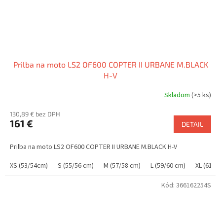
Prilba na moto LS2 OF600 COPTER II URBANE M.BLACK
H-V
Skladom
(>5 ks)
130,89 € bez DPH
161 €
DETAIL
Prilba na moto LS2 OF600 COPTER II URBANE M.BLACK H-V
XS (53/54cm)
S (55/56 cm)
M (57/58 cm)
L (59/60 cm)
XL (61/6
Kód:
366162254S