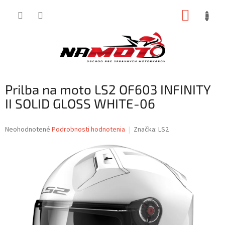
Prejsť
NÁKUP
na
obsah
KOŠÍK
Prilba na moto LS2 OF603 INFINITY
II SOLID GLOSS WHITE-06
Priemerné
Neohodnotené
Podrobnosti hodnotenia
Značka:
LS2
hodnotenie
produktu
je
0,0
z
5
hviezdičiek.