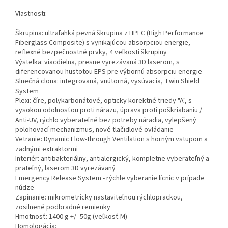
Vlastnosti:
Škrupina: ultraľahká pevná škrupina z HPFC (High Performance
Fiberglass Composite) s vynikajúcou absorpciou energie,
reflexné bezpečnostné prvky, 4 veľkosti škrupiny
Výstelka: viacdielna, presne vyrezávaná 3D laserom, s
diferencovanou hustotou EPS pre výbornú absorpciu energie
Slnečná clona: integrovaná, vnútorná, vysúvacia, Twin Shield
System
Plexi: číre, polykarbonátové, opticky korektné triedy "A", s
vysokou odolnosťou proti nárazu, úprava proti poškriabaniu /
Anti-UV, rýchlo vyberateľné bez potreby náradia, vylepšený
polohovací mechanizmus, nové tlačidlové ovládanie
Vetranie: Dynamic Flow-through Ventilation s horným vstupom a
zadnými extraktormi
Interiér: antibakteriálny, antialergický, kompletne vyberateľný a
prateľný, laserom 3D vyrezávaný
Emergency Release System - rýchle vyberanie lícnic v prípade
núdze
Zapínanie: mikrometricky nastaviteľnou rýchloprackou,
zosilnené podbradné remienky
Hmotnosť: 1400 g +/- 50g (veľkosť M)
Homologácia: