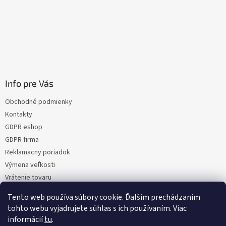
Info pre Vás
Obchodné podmienky
Kontakty
GDPR eshop
GDPR firma
Reklamacny poriadok
Výmena veľkosti
Vrátenie tovaru
Certifikacia
Tento web používa súbory cookie. Ďalším prechádzaním
Moja objednávka
tohto webu vyjadrujete súhlas s ich používaním. Viac
informácií
tu
.