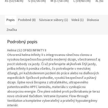
XS (53/54cm)
S (55/56 cm)
M (57/58 cm)
L (59/60 cm)
XL (61/6
Popis
Podobné (8)
Súvisiace súbory (1)
Videá (1)
Diskusia
Značka
Podrobný popis
Helma LS2 OF603 INFINITY II
Otvorená helma Infinity II s integrovanou slnečnou clonou a
vysokou bezpečnosťou prináša moderný dizajn, všestrannosť aj
pocit slobody za jazdy. Či už preferujete akýkoľvek štýl jazdy,
prilba Infinity II ponúka všetko, čo potrebujete v mestskej
džungli, pri každodennom jazdení do práce alebo na diaľkových
expedíciách: špičkové pohodlie, vysokú bezpečnosť a pútavý
dizajn. Úplne nová škrupina z ultraľahkého, ultrapevného
patentovaného HPFC laminátu, materiálu s vynikajúcou
absorpciou energie. Číre plexi odolné proti poškriabaniu je teraz
novo otvárané tlačidlom. Vetranie Dynamic Flow-through
Ventilation a kompletne vyberateľný a prateľný hypoalergénny
interiér.