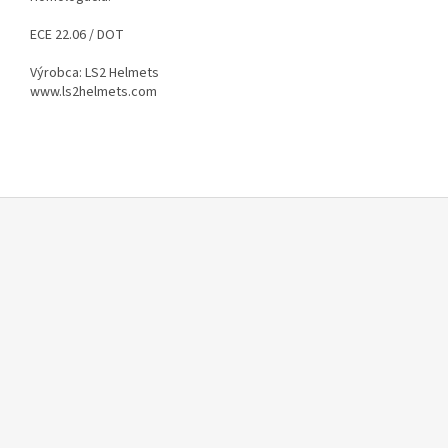
ECE 22.06 / DOT
Výrobca: LS2 Helmets
www.ls2helmets.com
Z
á
p
ä
t
i
e