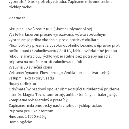
vyberateľné bez potreby náradia. Zapínanie mikrometrickou
rýchloprackou.
Vlastnosti:
Škrupina: 3 veľkosti z KPA (Kinetic Polymer Alloy)
Výstelka: laserom presne vyrezávaná, vďaka špeciálnym
vybraniam je prilba vhodná aj pre dioptrické okuliare
Plexi: opticky presné, z vysoko odolného Lexanu, s úpravou proti
poškriabaniu / zahmlievaniu / Anti-UV, ľahko ovládateľné jednou
rukou, s aretáciou, rýchlo vyberateľné bez potreby náradia,
príprava na použitie proti zahmlievacej fólii
Výsuvná 3D slnečná clona
Vetranie: Dynamic Flow-through Ventilation s uzatvárateľnými
vstupmi, extraktory vzadu
Nosný deflektor
Odnímateľný bradový spojler obmedzujúci turbulentné prúdenie
Interiér: Magna-Tech, komfortný, antibakteriálny, antialergický,
kompletne vyberateľný a prateľný
Zapínanie: mikrometricky nastaviteľnou rýchloprackou
Príprava pre LS2 Intercom
Hmotnosť: 1550 + 50 g
Homologácia: