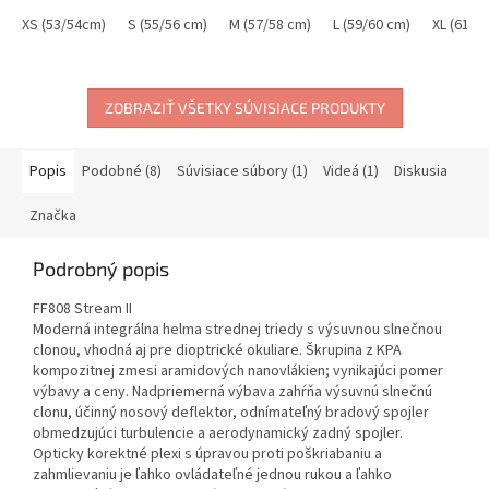
XS (53/54cm)
S (55/56 cm)
M (57/58 cm)
L (59/60 cm)
XL (61/6
ZOBRAZIŤ VŠETKY SÚVISIACE PRODUKTY
Popis
Podobné (8)
Súvisiace súbory (1)
Videá (1)
Diskusia
Značka
Podrobný popis
FF808 Stream II
Moderná integrálna helma strednej triedy s výsuvnou slnečnou
clonou, vhodná aj pre dioptrické okuliare. Škrupina z KPA
kompozitnej zmesi aramidových nanovlákien; vynikajúci pomer
výbavy a ceny. Nadpriemerná výbava zahŕňa výsuvnú slnečnú
clonu, účinný nosový deflektor, odnímateľný bradový spojler
obmedzujúci turbulencie a aerodynamický zadný spojler.
Opticky korektné plexi s úpravou proti poškriabaniu a
zahmlievaniu je ľahko ovládateľné jednou rukou a ľahko