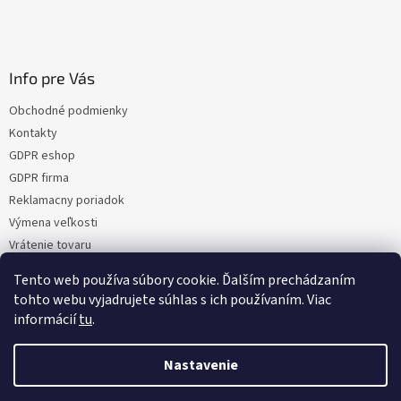
Info pre Vás
Obchodné podmienky
Kontakty
GDPR eshop
GDPR firma
Reklamacny poriadok
Výmena veľkosti
Vrátenie tovaru
Certifikacia
Tento web používa súbory cookie. Ďalším prechádzaním
Moja objednávka
tohto webu vyjadrujete súhlas s ich používaním. Viac
informácií
tu
.
Nastavenie
Vytvoril Shoptet