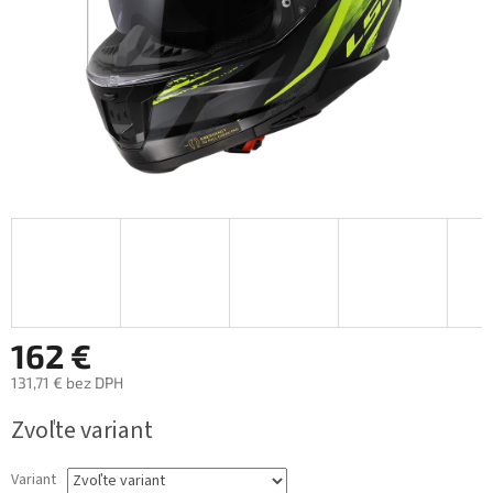
162 €
131,71 € bez DPH
Jednotková
Zvoľte variant
cena:
Variant