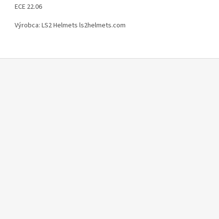
ECE 22.06
Výrobca: LS2 Helmets ls2helmets.com
Z
á
p
ä
t
i
e