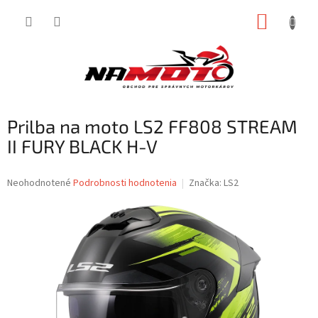
Prejsť
NÁKUP
na
obsah
KOŠÍK
Prilba na moto LS2 FF808 STREAM
II FURY BLACK H-V
Priemerné
Neohodnotené
Podrobnosti hodnotenia
Značka:
LS2
hodnotenie
produktu
je
0,0
z
5
hviezdičiek.