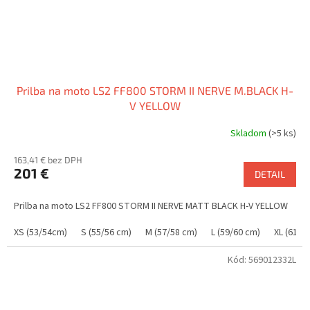
Prilba na moto LS2 FF800 STORM II NERVE M.BLACK H-
V YELLOW
Skladom
(>5 ks)
163,41 € bez DPH
201 €
DETAIL
Prilba na moto LS2 FF800 STORM II NERVE MATT BLACK H-V YELLOW
XS (53/54cm)
S (55/56 cm)
M (57/58 cm)
L (59/60 cm)
XL (61/6
Kód:
569012332L