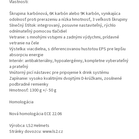
Vlastnosti:
Škrupina: karbónová, 6K karbón alebo 9K karbón, vynikajúca
odolnosť proti prerazeniu a nízka hmotnosť, 3 veľkosti škrupiny
Slnečný štítok: integrovaný, posuvne nastaviteľný, rýchlo
odnímateľný pomocou tlačidiel
Vetranie: s mnohými vstupmi a zadnými výdychmi, prídavné
vetranie na čele
Výstelka: viacdielna, s diferencovanou hustotou EPS pre lepšiu
absorpciu energie
Interiér: antibakteriálny, hypoalergénny, kompletne vyberateľný
a prateľný
Vnútorný picí nástavec pre pripojenie k drink systému
Zapínanie: vysoko kvalitnými dvojitými D-krúžkami, zosilnené
podbradné remienky
Hmotnosť: 1300 g +/- 50 g
Homologácia
Nová homologácia ECE 22.06
Výrobca: LS2 Helmets
Stránky dovozcu: www.ls2.cz