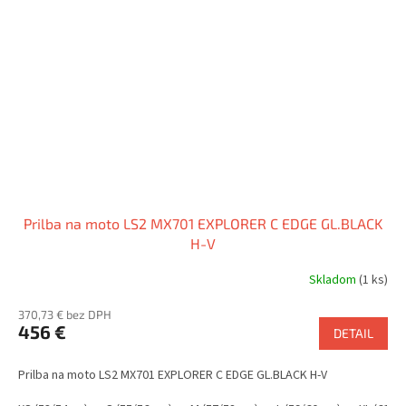
Prilba na moto LS2 MX701 EXPLORER C EDGE GL.BLACK
H-V
Skladom
(1 ks)
370,73 € bez DPH
456 €
DETAIL
Prilba na moto LS2 MX701 EXPLORER C EDGE GL.BLACK H-V