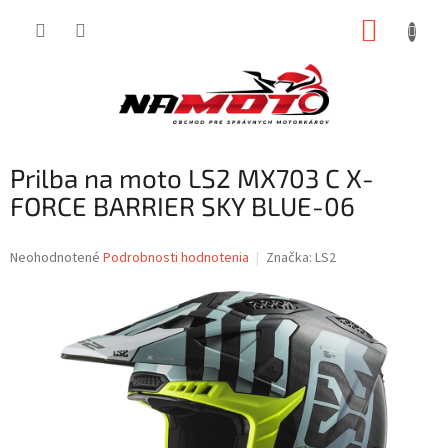
Prejsť
NÁKUP
na
obsah
KOŠÍK
Prilba na moto LS2 MX703 C X-
FORCE BARRIER SKY BLUE-06
Priemerné
Neohodnotené
Podrobnosti hodnotenia
Značka:
LS2
hodnotenie
produktu
je
0,0
z
5
hviezdičiek.