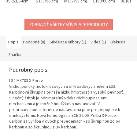
XS (53/54cm)
S (55/56 cm)
M (57/58 cm)
L (59/60 cm)
XL (61/6
ZOBRAZIŤ VŠETKY SÚVISIACE PRODUKTY
Popis
Podobné (8)
Súvisiace súbory (1)
Videá (1)
Diskusia
Značka
Podrobný popis
LS2 MX703 X-Force
Vrchol ponuky motokrosových a off-roadových heliem LS2.
Karbónová škrupina prináša nízku hmotnosť a vysokú pevnosť.
Slnečný štítok je odnímateľný vďaka rýchloupínaciemu
mechanizmu a je možné ho dĺžkovo nastavovať. V
prepracovanom interiéri je nástavec na pitie pre pripojenie k
drink systému. Nová homologácia ECE 22.06. Prilba X-Force
Carbon sa vyrába v dvoch prevedeniach - so škrupinou zo 6K
karbónu a so škrupinou z 9K karbónu.