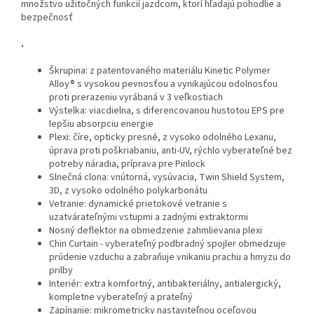
množstvo užitočných funkcií jazdcom, ktorí hľadajú pohodlie a
bezpečnosť
.
Škrupina: z patentovaného materiálu Kinetic Polymer
Alloy® s vysokou pevnosťou a vynikajúcou odolnosťou
proti prerazeniu vyrábaná v 3 veľkostiach
Výstelka: viacdielna, s diferencovanou hustotou EPS pre
lepšiu absorpciu energie
Plexi: číre, opticky presné, z vysoko odolného Lexanu,
úprava proti poškriabaniu, anti-UV, rýchlo vyberateľné bez
potreby náradia, príprava pre Pinlock
Slnečná clona: vnútorná, vysúvacia, Twin Shield System,
3D, z vysoko odolného polykarbonátu
Vetranie: dynamické prietokové vetranie s
uzatvárateľnými vstupmi a zadnými extraktormi
Nosný deflektor na obmedzenie zahmlievania plexi
Chin Curtain - vyberateľný podbradný spojler obmedzuje
prúdenie vzduchu a zabraňuje vnikaniu prachu a hmyzu do
prilby
Interiér: extra komfortný, antibakteriálny, antialergický,
kompletne vyberateľný a prateľný
Zapínanie: mikrometricky nastaviteľnou oceľovou