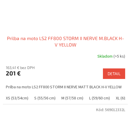
Prilba na moto LS2 FF800 STORM II NERVE M.BLACK H-
V YELLOW
Skladom
(>5 ks)
163,41 € bez DPH
201 €
DETAIL
Prilba na moto LS2 FF800 STORM II NERVE MATT BLACK H-V YELLOW
XS (53/54cm)
S (55/56 cm)
M (57/58 cm)
L (59/60 cm)
XL (61/6
Kód:
569012332L