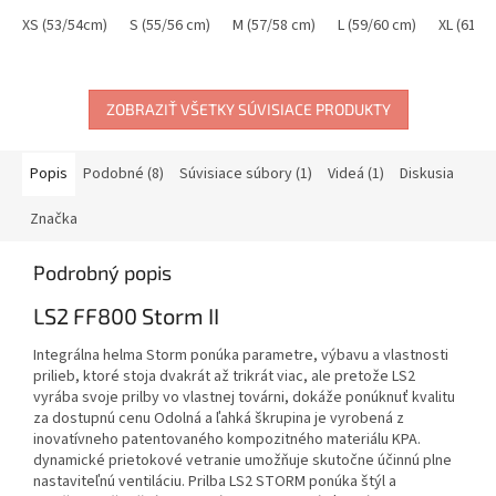
XS (53/54cm)
S (55/56 cm)
M (57/58 cm)
L (59/60 cm)
XL (61/6
ZOBRAZIŤ VŠETKY SÚVISIACE PRODUKTY
Popis
Podobné (8)
Súvisiace súbory (1)
Videá (1)
Diskusia
Značka
Podrobný popis
LS2 FF800 Storm II
Integrálna helma Storm ponúka parametre, výbavu a vlastnosti
prilieb, ktoré stoja dvakrát až trikrát viac, ale pretože LS2
vyrába svoje prilby vo vlastnej továrni, dokáže ponúknuť kvalitu
za dostupnú cenu Odolná a ľahká škrupina je vyrobená z
inovatívneho patentovaného kompozitného materiálu KPA.
dynamické prietokové vetranie umožňuje skutočne účinnú plne
nastaviteľnú ventiláciu. Prilba LS2 STORM ponúka štýl a