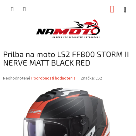
Prejsť
NÁKUP
na
obsah
KOŠÍK
Prilba na moto LS2 FF800 STORM II
NERVE MATT BLACK RED
Priemerné
Neohodnotené
Podrobnosti hodnotenia
Značka:
LS2
hodnotenie
produktu
je
0,0
z
5
hviezdičiek.