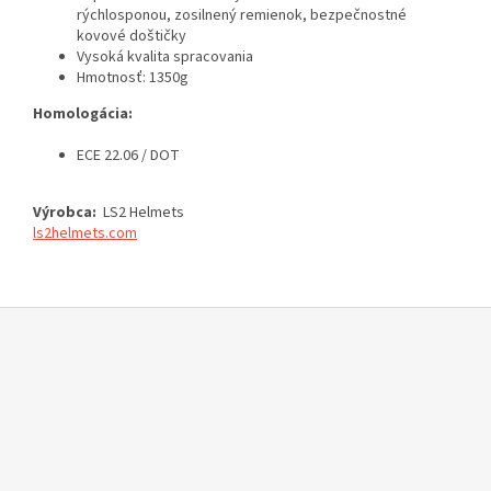
rýchlosponou, zosilnený remienok, bezpečnostné
kovové doštičky
Vysoká kvalita spracovania
Hmotnosť: 1350g
Homologácia:
ECE 22.06 / DOT
Výrobca:
LS2 Helmets
ls2helmets.com
Z
á
p
ä
t
i
e