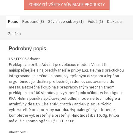
ZOBRAZIŤ VŠETKY SÚVISIACE PRODUKTY
Popis
Podobné (8)
Súvisiace súbory (1)
Videá (1)
Diskusia
Značka
Podrobný popis
LS2 FF906 Advant
Preklápacia prilba Advant je evolúciou modelu Valiant II -
najúspešnejšie a najpredávanejšie prilby LS2. Helma s praktickou
integrovanou slnečnou clonou, vylepšeným dizajnom a lepšou
ergonómiou je ideálna pre bežné jazdenie, cestovanie a do
mesta. Bezpečná škrupina s prepracovaným mechanizmom
preklápania o 180 stupňov je vyrobená pokročilou technológiou
KPA. Helma ponúka špičkové pohodlie, moderné technológie a
atraktívny design. Číre anti-Scratch / anti-UV plexi je rýchlo
vyberateľné bez potreby náradia. Hypoalergénny interiér je
kompletne vyberateľný a prateľný. Hmotnosť iba 1650g. Prilba
má duálnu homologáciu P/J ECE 22.06.
Vlastnosti: