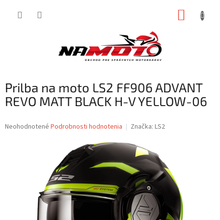
Prejsť
NÁKUP
na
obsah
KOŠÍK
Prilba na moto LS2 FF906 ADVANT
REVO MATT BLACK H-V YELLOW-06
Priemerné
Neohodnotené
Podrobnosti hodnotenia
Značka:
LS2
hodnotenie
produktu
je
0,0
z
5
hviezdičiek.