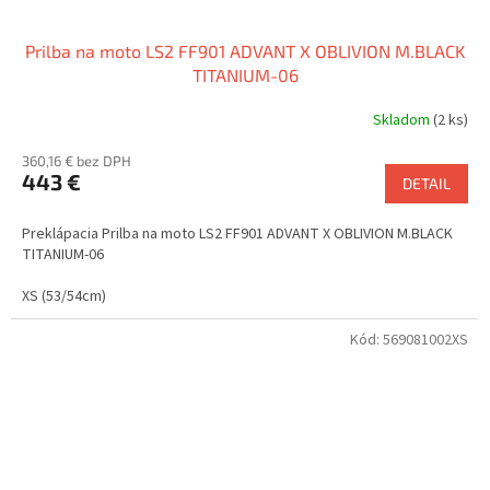
Prilba na moto LS2 FF901 ADVANT X OBLIVION M.BLACK
TITANIUM-06
Skladom
(2 ks)
360,16 € bez DPH
443 €
DETAIL
Preklápacia Prilba na moto LS2 FF901 ADVANT X OBLIVION M.BLACK
TITANIUM-06
XS (53/54cm)
Kód:
569081002XS