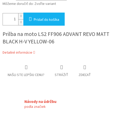
Môžeme doručiť do:
Zvoľte variant
Pridať do košíka
Prilba na moto LS2 FF906 ADVANT REVO MATT
BLACK H-V YELLOW-06
Detailné informácie
NAŠLI STE LEPŠIU CENU?
STRÁŽIŤ
ZDIEĽAŤ
Návody na údržbu
podla značiek