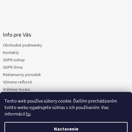
Info pre Vás
Obchodné podmienky
Kontakty
GDPR eshop
GDPR firma
Reklamacny poriadok
Výmena veľkosti
Vrátenie tovaru
Certifikacia
Tento web používa súbory cookie. Ďalším prechádzaním
Moja objednávka
tohto webu vyjadrujete súhlas s ich používaním. Viac
informácií
tu
.
Nastavenie
Vytvoril Shoptet