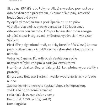
Škrupina: KPA (Kinetic Polymer Alloy) s vysokou pevnosťou a
odolnosťou proti prerazeniu, 2 veľkosti škrupiny, reflexné
bezpečnostné prvky
Vylepšený mechanizmus preklápania o 180 stupňov
Výstelka: viacdielna, presne vyrezávaná 3D laserom, s
diferencovanou hustotou EPS pre lepšiu absorpciu energie
Slnečná clona: integrovaná, vnútorná, vysúvacia, Twin Visor
System
Plexi: číre polykarbonátové, opticky korektné "A-Class", úprava
proti poškriabaniu / Anti-UV, rýchlo vyberateľné bez potreby
náradia
Vetranie: Dynamic Flow-through Ventilation s plne
uzatvárateľnými vstupmi a zadnými extraktormi
Interiér: antibakteriálny, antialergický, kompletne vyberateľný a
prateľný
Emergency Release System - rýchle vyberanie lícnic v prípade
núdze
Zapínanie: mikrometricky nastaviteľnou rýchloprackou,
zosilnené podbradné remienky
Fólia Pinlock 70 Max Vision v cene
Hmotnosť: 1650 +/- 50 g (veľ.M)
Homologácia: