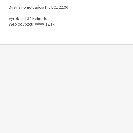
Duálna homologácia P/J ECE 22.06
Výrobca: LS2 Helmets
Web dovozcu: www.ls2.sk
Z
á
p
ä
t
i
e