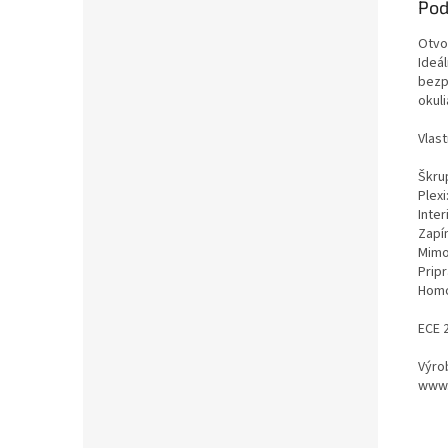
Pod
Otvor
Ideá
bezpe
okul
Vlast
Škru
Plexi
Inter
Zapí
Mimo
Prip
Homo
ECE 
Výro
www.