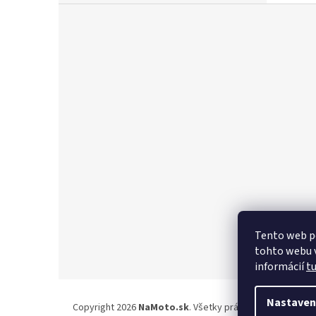
Z
á
p
ä
t
i
e
Tento web p
tohto webu v
informácií
t
Nastaven
Copyright 2026
NaMoto.sk
. Všetky práva vyhradené.