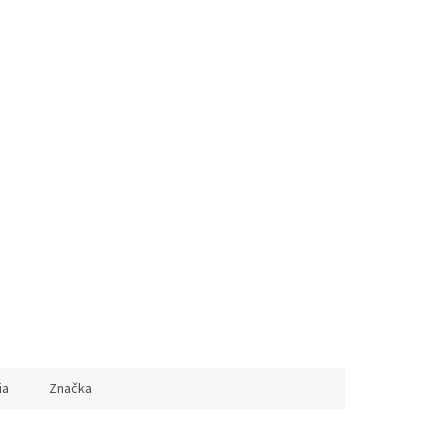
L (59/60 cm)
XL (61/62 cm)
XXL (63/64 cm)
ia
Značka