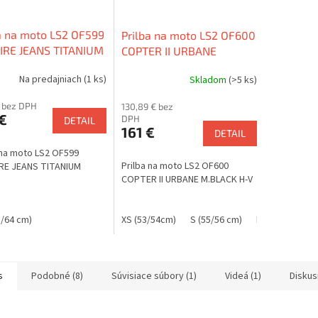
a na moto LS2 OF599
Prilba na moto LS2 OF600
FIRE JEANS TITANIUM
COPTER II URBANE
M.BLACK H-V
Na predajniach
(1 ks)
Skladom
(>5 ks)
€ bez DPH
130,89 € bez
€
DPH
DETAIL
161 €
DETAIL
 na moto LS2 OF599
Prilba na moto LS2 OF600
IRE JEANS TITANIUM
COPTER II URBANE M.BLACK H-V
3/64 cm)
XS (53/54cm)
S (55/56 cm)
M (57/58 cm)
s
Podobné (8)
Súvisiace súbory (1)
Videá (1)
Diskus