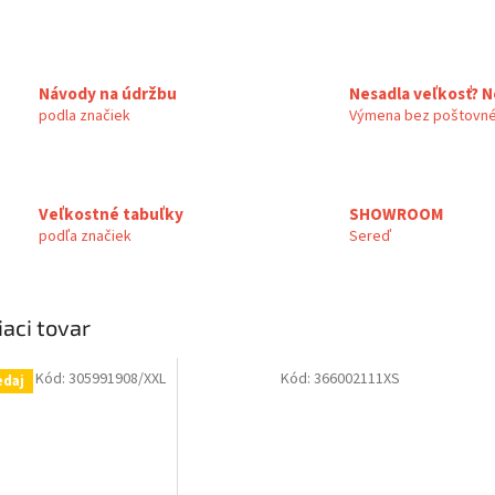
Návody na údržbu
Nesadla veľkosť? N
podla značiek
Výmena bez poštovné
Veľkostné tabuľky
SHOWROOM
podľa značiek
Sereď
iaci tovar
Kód:
305991908/XXL
Kód:
366002111XS
edaj