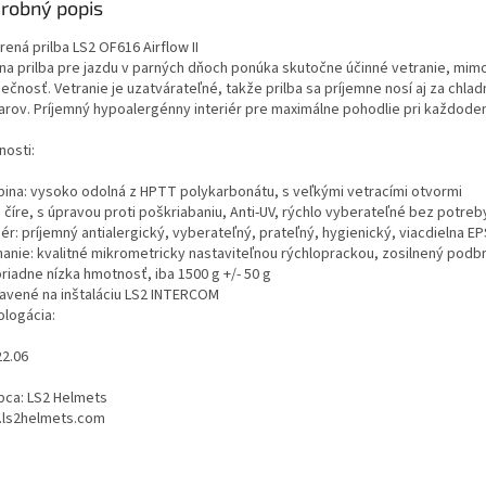
robný popis
ená prilba LS2 OF616 Airflow II
lna prilba pre jazdu v parných dňoch ponúka skutočne účinné vetranie, mi
čnosť. Vetranie je uzatvárateľné, takže prilba sa príjemne nosí aj za chladne
iarov. Príjemný hypoalergénny interiér pre maximálne pohodlie pri každode
nosti:
pina: vysoko odolná z HPTT polykarbonátu, s veľkými vetracími otvormi
: číre, s úpravou proti poškriabaniu, Anti-UV, rýchlo vyberateľné bez potreb
iér: príjemný antialergický, vyberateľný, prateľný, hygienický, viacdielna E
nanie: kvalitné mikrometricky nastaviteľnou rýchloprackou, zosilnený pod
riadne nízka hmotnosť, iba 1500 g +/- 50 g
ravené na inštaláciu LS2 INTERCOM
logácia:
22.06
bca: LS2 Helmets
ls2helmets.com