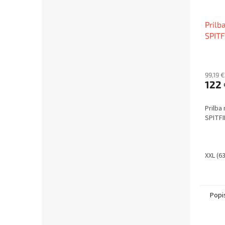
Prilb
SPIT
99,19 
122 
Prilba
SPITF
XXL (6
Popi