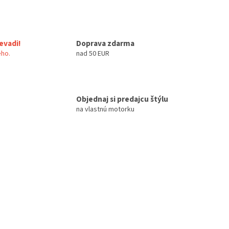
evadi!
Doprava zdarma
ho.
nad 50 EUR
Objednaj si predajcu štýlu
na vlastnú motorku