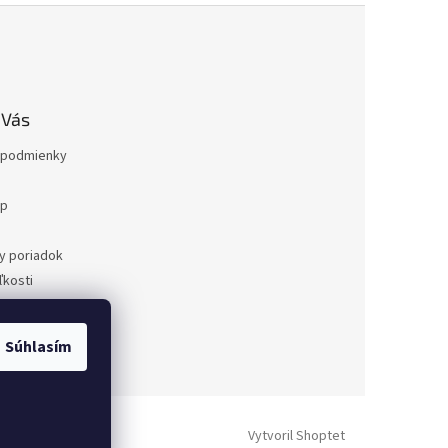
 Vás
podmienky
op
a
y poriadok
kosti
ovaru
a
Súhlasím
dnávka
Vytvoril Shoptet