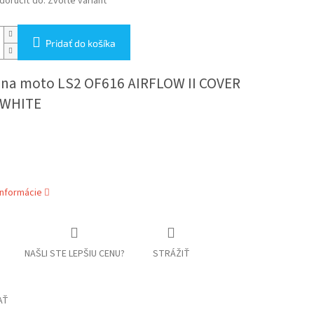
oručiť do:
Zvoľte variant
Pridať do košíka
a na moto
LS2 OF616 AIRFLOW II COVER
 WHITE
informácie
NAŠLI STE LEPŠIU CENU?
STRÁŽIŤ
AŤ