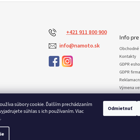
+421 911 800 900
Info pre
info@namoto.sk
Obchodné 
Kontakty
GDPR esh
GDPR firm
Reklamacn
Výmena veľ
Vrátenie t
Certifikaci
oužíva súbory cookie. Ďalším prechádzaním
Odmietnuť
yjadrujete súhlas s ich používaním. Viac
Moja obje
u
.
ie