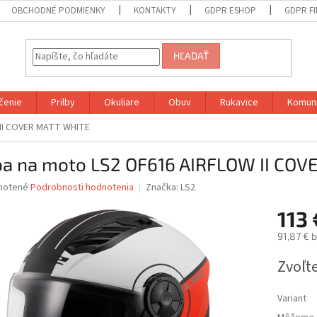
OBCHODNÉ PODMIENKY
KONTAKTY
GDPR ESHOP
GDPR F
HĽADAŤ
čenie
Prilby
Okuliare
Obuv
Rukavice
Komuni
 II COVER MATT WHITE
lba na moto LS2 OF616 AIRFLOW II CO
né
notené
Podrobnosti hodnotenia
Značka:
LS2
nie
113 
u
91,87 € 
Jednotk
Zvoľte
cena:
iek.
Variant