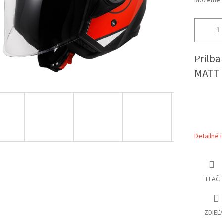
Môžeme d
Prilb
MATT
Detailné 
TLAČ
ZDIEĽ