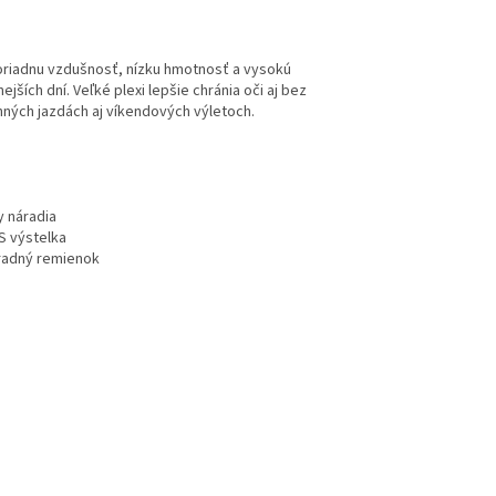
moriadnu vzdušnosť, nízku hmotnosť a vysokú
jších dní. Veľké plexi lepšie chránia oči aj bez
nných jazdách aj víkendových výletoch.
y náradia
PS výstelka
bradný remienok