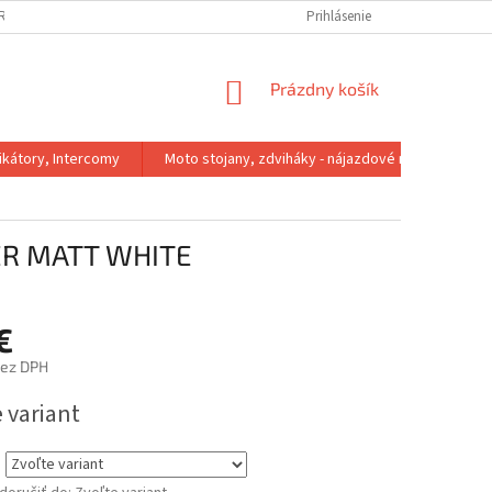
IRMA
REKLAMACNY PORIADOK
VÝMENA VEĽKOSTI
Prihlásenie
VRÁTENIE 
NÁKUPNÝ
Prázdny košík
KOŠÍK
kátory, Intercomy
Moto stojany, zdviháky - nájazdové rampy
VER MATT WHITE
€
bez DPH
ová
 variant