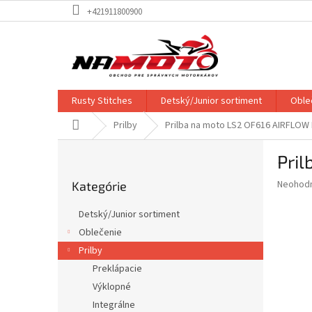
Prejsť
+421911800900
na
obsah
Rusty Stitches
Detský/Junior sortiment
Oble
Domov
Prilby
Prilba na moto LS2 OF616 AIRFLOW
B
Pri
o
Preskočiť
č
Priemer
Neohod
Kategórie
kategórie
n
hodnote
ý
produkt
Detský/Junior sortiment
p
je
Oblečenie
0,0
a
z
Prilby
n
5
e
Preklápacie
hviezdič
l
Výklopné
Integrálne