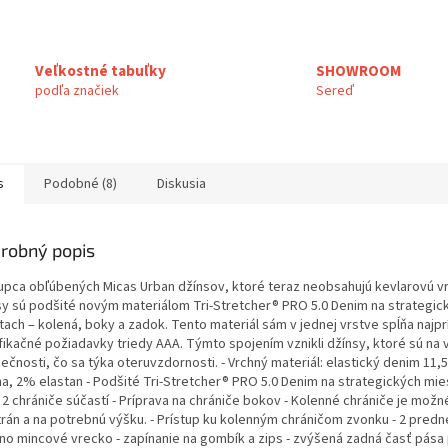
Veľkostné tabuľky
SHOWROOM
podľa značiek
Sereď
s
Podobné (8)
Diskusia
robný popis
upca obľúbených Micas Urban džínsov, ktoré teraz neobsahujú kevlarovú vr
sy sú podšité novým materiálom Tri-Stretcher® PRO 5.0 Denim na strategic
tach – kolená, boky a zadok. Tento materiál sám v jednej vrstve spĺňa najpr
ifikačné požiadavky triedy AAA. Týmto spojením vznikli džínsy, ktoré sú na 
ečnosti, čo sa týka oteruvzdornosti. - Vrchný materiál: elastický denim 11,
na, 2% elastan - Podšité Tri-Stretcher® PRO 5.0 Denim na strategických mie
l 2 chrániče súčastí - Príprava na chrániče bokov - Kolenné chrániče je mož
trán a na potrebnú výšku. - Prístup ku kolenným chráničom zvonku - 2 predn
dno mincové vrecko - zapínanie na gombík a zips - zvýšená zadná časť pása