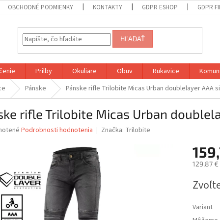
OBCHODNÉ PODMIENKY
KONTAKTY
GDPR ESHOP
GDPR F
HĽADAŤ
čenie
Prilby
Okuliare
Obuv
Rukavice
Komuni
ce
Pánske
Pánske rifle Trilobite Micas Urban doublelayer AAA s
ke rifle Trilobite Micas Urban doublel
né
notené
Podrobnosti hodnotenia
Značka:
Trilobite
nie
159
u
129,87 €
Jednotk
Zvoľte
cena:
iek.
Variant