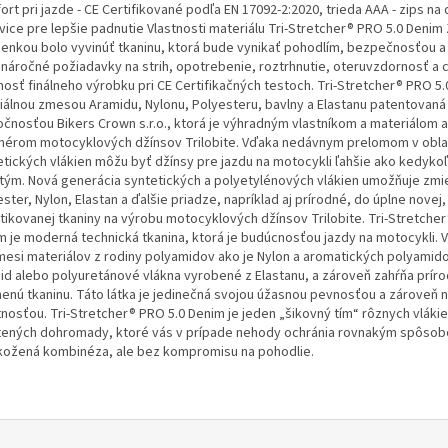
rt pri jazde - CE Certifikované podľa EN 17092-2:2020, trieda AAA - zips na 
vice pre lepšie padnutie Vlastnosti materiálu Tri-Stretcher® PRO 5.0 Denim
ienkou bolo vyvinúť tkaninu, ktorá bude vynikať pohodlím, bezpečnosťou a
í náročné požiadavky na strih, opotrebenie, roztrhnutie, oteruvzdornosť a
nosť finálneho výrobku pri CE Certifikačných testoch. Tri-Stretcher® PRO 5.
iálnou zmesou Aramidu, Nylonu, Polyesteru, bavlny a Elastanu patentovaná
očnosťou Bikers Crown s.r.o., ktorá je výhradným vlastníkom a materiálom 
jnérom motocyklových džínsov Trilobite. Vďaka nedávnym prelomom v obla
etických vlákien môžu byť džínsy pre jazdu na motocykli ľahšie ako kedyko
tým. Nová generácia syntetických a polyetylénových vlákien umožňuje zmi
ster, Nylon, Elastan a ďalšie priadze, napríklad aj prírodné, do úplne novej,
stikovanej tkaniny na výrobu motocyklových džínsov Trilobite. Tri-Stretche
m je moderná technická tkanina, ktorá je budúcnosťou jazdy na motocykli. 
mesi materiálov z rodiny polyamidov ako je Nylon a aromatických polyamido
id alebo polyuretánové vlákna vyrobené z Elastanu, a zároveň zahŕňa prír
nenú tkaninu. Táto látka je jedinečná svojou úžasnou pevnosťou a zároveň 
nosťou. Tri-Stretcher® PRO 5.0 Denim je jeden „šikovný tím“ rôznych vláki
tených dohromady, ktoré vás v prípade nehody ochránia rovnakým spôso
kožená kombinéza, ale bez kompromisu na pohodlie.