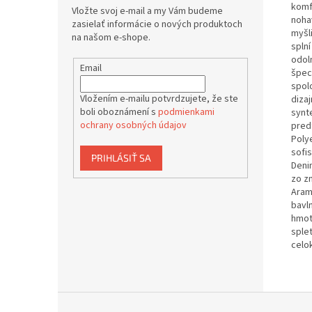
komfo
Vložte svoj e-mail a my Vám budeme
noha
zasielať informácie o nových produktoch
myšl
na našom e-shope.
spln
odol
Email
špec
spol
Vložením e-mailu potvrdzujete, že ste
diza
boli oboznámení s
podmienkami
synt
ochrany osobných údajov
pred
Polye
sofi
PRIHLÁSIŤ SA
Deni
zo z
Aram
bavl
hmot
sple
celo
Z