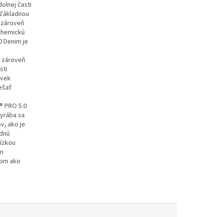
dolnej časti
 Základnou
 zároveň
 chemickú
0 Denim je
a zároveň
sti
ľvek
ešať
r® PRO 5.0
Vyrába sa
v, ako je
odnú
nízkou
en
bom ako