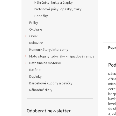
Nákrčníky, kukly a čiapky
Ľadvinové pásy, opasky, traky
Ponožky
Prilby
Okuliare
Obuv
Rukavice
Popi
Komunikátory, Intercomy
Moto stojany, zdviháky - nájazdové rampy
Batožina na motorku
Pod
Batérie
Nást
Doplnky
džín
Darčekové kupóny a balíčky
mies
cert
Náhradné diely
bezp
bavl
leve
do s
Odoberať newsletter
a je