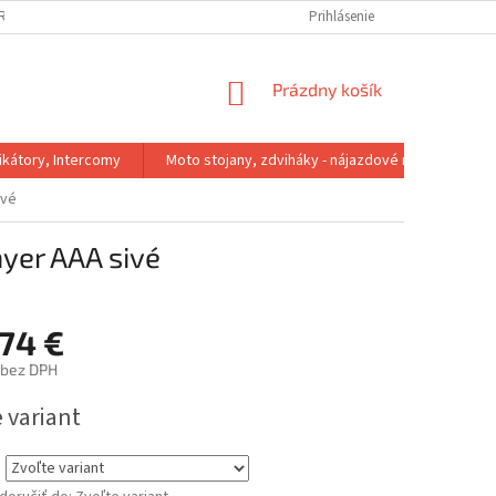
IRMA
REKLAMACNY PORIADOK
VÝMENA VEĽKOSTI
Prihlásenie
VRÁTENIE 
NÁKUPNÝ
Prázdny košík
KOŠÍK
kátory, Intercomy
Moto stojany, zdviháky - nájazdové rampy
ivé
ayer AAA sivé
,74 €
 bez DPH
ová
 variant