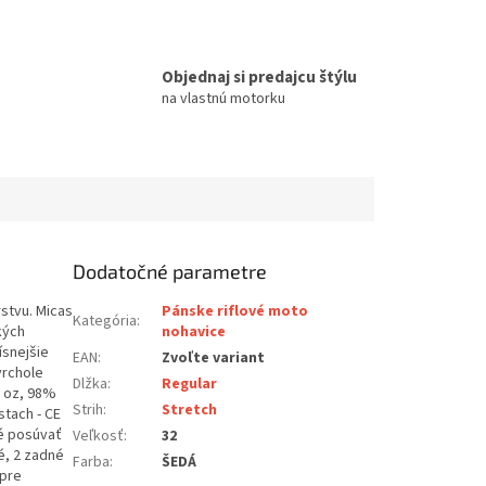
Objednaj si predajcu štýlu
na vlastnú motorku
Dodatočné parametre
stvu. Micas
Pánske riflové moto
Kategória
:
kých
nohavice
ísnejšie
EAN
:
Zvoľte variant
vrchole
Dlžka
:
Regular
5 oz, 98%
Strih
:
Stretch
stach - CE
né posúvať
Veľkosť
:
32
é, 2 zadné
Farba
:
ŠEDÁ
 pre