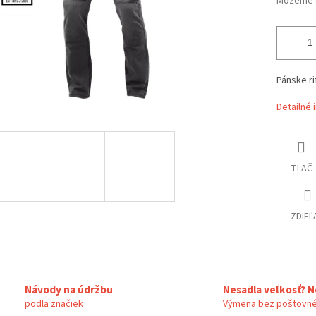
Môžeme d
Pánske ri
Detailné 
TLAČ
ZDIEĽ
Návody na údržbu
Nesadla veľkosť? N
podla značiek
Výmena bez poštovné