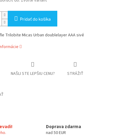
oručiť do:
Zvoľte variant
Pridať do košíka
fle Trilobite Micas Urban doublelayer AAA sivé
informácie
NAŠLI STE LEPŠIU CENU?
STRÁŽIŤ
AŤ
evadi!
Doprava zdarma
ho.
nad 50 EUR