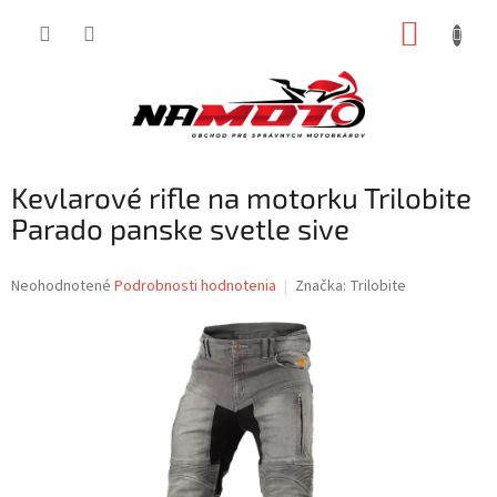
Prejsť
NÁKUP
na
obsah
KOŠÍK
Kevlarové rifle na motorku Trilobite
Parado panske svetle sive
Priemerné
Neohodnotené
Podrobnosti hodnotenia
Značka:
Trilobite
hodnotenie
produktu
je
0,0
z
5
hviezdičiek.