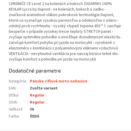
CHRÁNIČE CE Level 2 na kolenách a bokoch ZADARMO 100%
KEVLAR Lycra by Dupont - na kolenách, bokoch a zadku -
značkové aramidové vlákno pokrokové technológie Dupont,
ktoré sa vyznačuje vysokou pevnosťou a odolnosťou v oderu -
odolný proti roztrhnutiu - vysoký stupeň topenia 450 ° C zaisťuje
bezpečie v prípade vysokej trecie teploty STRETCH panel -
zvyšuje optimálne pohodlie a umožňuje dvoudimenzní elasticitu -
zaručuje komfort pohybu pri jazde na motocykli - vyrobené z
elastoméru v kombinácii s polyamidovými vláknami vzduchová
VENTILÁCIA - nevyhnutná ventilácia pre naozaj horúce letné dni -
zvyšuje komfort a pohodlie pri jazde na motocykli
Dodatočné parametre
Kategória
:
Pánske riflové moto nohavice
EAN
:
Zvoľte variant
Dlžka
:
Regular
Strih
:
Regular
Veľkosť
:
36
Farba
:
ŠEDÁ