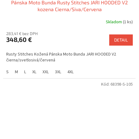
Pánska Moto Bunda Rusty Stitches JARI HOODED V2
kozena Cierna/Siva/Cervena
Skladom
(1 ks)
283,41 € bez DPH
348,60 €
DETAIL
Rusty Stitches Kožená Pánska Moto Bunda JARI HOODED V2
čierna/svetlosivá/červená
S
M
L
XL
XXL
3XL
4XL
Kód:
68398-S-105