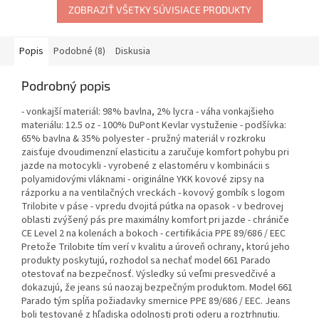
ZOBRAZIŤ VŠETKY SÚVISIACE PRODUKTY
Popis
Podobné (8)
Diskusia
Podrobný popis
- vonkajší materiál: 98% bavlna, 2% lycra - váha vonkajšieho
materiálu: 12.5 oz - 100% DuPont Kevlar vystuženie - podšívka:
65% bavlna & 35% polyester - pružný materiál v rozkroku
zaisťuje dvoudimenzní elasticitu a zaručuje komfort pohybu pri
jazde na motocykli - vyrobené z elastoméru v kombinácii s
polyamidovými vláknami - originálne YKK kovové zipsy na
rázporku a na ventilačných vreckách - kovový gombík s logom
Trilobite v páse - vpredu dvojitá pútka na opasok - v bedrovej
oblasti zvýšený pás pre maximálny komfort pri jazde - chrániče
CE Level 2 na kolenách a bokoch - certifikácia PPE 89/686 / EEC
Pretože Trilobite tím verí v kvalitu a úroveň ochrany, ktorú jeho
produkty poskytujú, rozhodol sa nechať model 661 Parado
otestovať na bezpečnosť. Výsledky sú veľmi presvedčivé a
dokazujú, že jeans sú naozaj bezpečným produktom. Model 661
Parado tým spĺňa požiadavky smernice PPE 89/686 / EEC. Jeans
boli testované z hľadiska odolnosti proti oderu a roztrhnutiu.