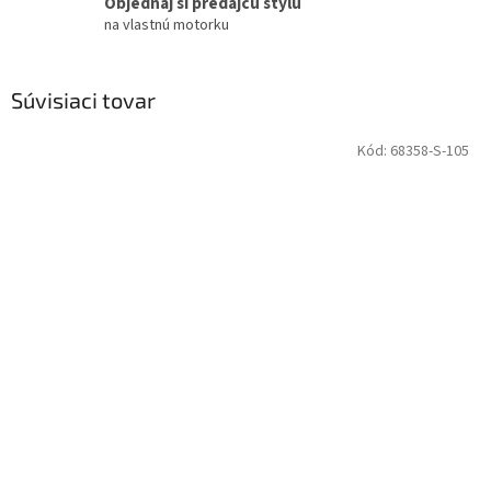
Objednaj si predajcu štýlu
na vlastnú motorku
Súvisiaci tovar
Kód:
68358-S-105