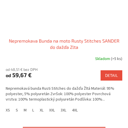
Nepremokava Bunda na moto Rusty Stitches SANDER
do dažďa Zlta
Skladom
(>5 ks)
od 48,51 € bez DPH
59,67 €
od
DETAIL
Nepremokavá bunda Rusti Stitches do dažďa Žltá Materiál: 95%
polyester, 5% polyuretán Zvršok: 100% polyester Povrchová
vrstva: 100% termoplastický polyuretán Podšívka: 100%...
XS
S
M
L
XL
XXL
3XL
4XL