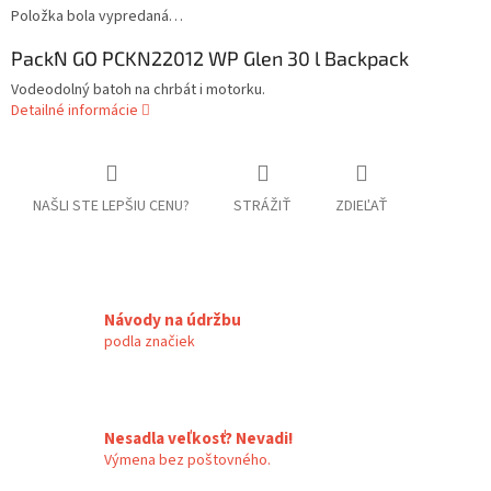
Položka bola vypredaná…
Pack´N GO PCKN22012 WP Glen 30 l Backpack
Vodeodolný batoh na chrbát i motorku.
Detailné informácie
NAŠLI STE LEPŠIU CENU?
STRÁŽIŤ
ZDIEĽAŤ
Návody na údržbu
podla značiek
Nesadla veľkosť? Nevadi!
Výmena bez poštovného.