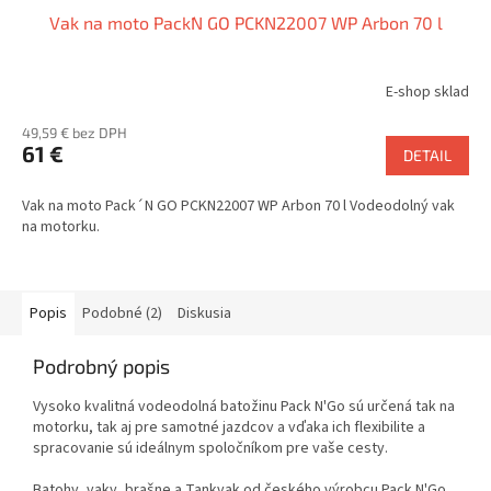
Vak na moto Pack´N GO PCKN22007 WP Arbon 70 l
E-shop sklad
49,59 € bez DPH
61 €
DETAIL
Vak na moto Pack´N GO PCKN22007 WP Arbon 70 l Vodeodolný vak
na motorku.
Popis
Podobné (2)
Diskusia
Podrobný popis
Vysoko kvalitná vodeodolná batožinu Pack N'Go sú určená tak na
motorku, tak aj pre samotné jazdcov a vďaka ich flexibilite a
spracovanie sú ideálnym spoločníkom pre vaše cesty.
Batohy, vaky, brašne a Tankvak od českého výrobcu Pack N'Go