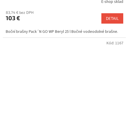
E-shop sklad
83,74 € bez DPH
103 €
DETAIL
Boční brašny Pack´N GO WP Beryl 25 l Bočné vodeodolné brašne.
Kód:
1167