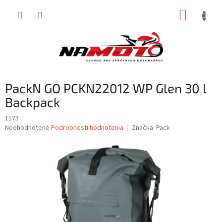
Prejsť
NÁKUP
na
obsah
KOŠÍK
Pack´N GO PCKN22012 WP Glen 30 l
Backpack
1173
Priemerné
Neohodnotené
Podrobnosti hodnotenia
Značka:
Pack
hodnotenie
produktu
je
0,0
z
5
hviezdičiek.