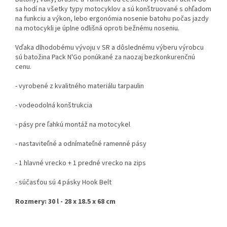
sa hodí na všetky typy motocyklov a sú konštruované s ohľadom
na funkciu a výkon, lebo ergonómia nosenie batohu počas jazdy
na motocykli je úplne odlišná oproti bežnému noseniu.
Vďaka dlhodobému vývoju v SR a dôslednému výberu výrobcu
sú batožina Pack N'Go ponúkané za naozaj bezkonkurenčnú
cenu.
- vyrobené z kvalitného materiálu tarpaulin
- vodeodolná konštrukcia
- pásy pre ľahkú montáž na motocykel
- nastaviteľné a odnímateľné ramenné pásy
- 1 hlavné vrecko + 1 predné vrecko na zips
- súčasťou sú 4 pásky Hook Belt
Rozmery: 30 l - 28 x 18.5 x 68 cm