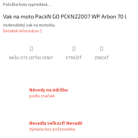
Položka bola vypredaná…
Vak na moto Pack´N GO PCKN22007 WP Arbon 70 l
Vodeodolný vak na motorku.
Detailné informácie
NAŠLI STE LEPŠIU CENU?
STRÁŽIŤ
ZDIEĽAŤ
Návody na údržbu
podla značiek
Nesadla veľkosť? Nevadi!
Výmena bez poštovného.