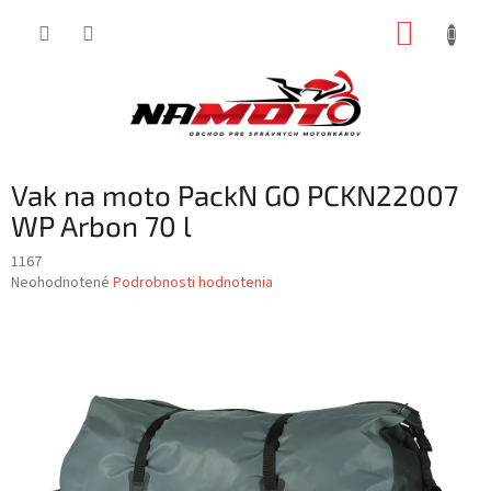
Prejsť
NÁKUP
na
obsah
KOŠÍK
Vak na moto Pack´N GO PCKN22007
WP Arbon 70 l
1167
Priemerné
Neohodnotené
Podrobnosti hodnotenia
hodnotenie
produktu
je
0,0
z
5
hviezdičiek.