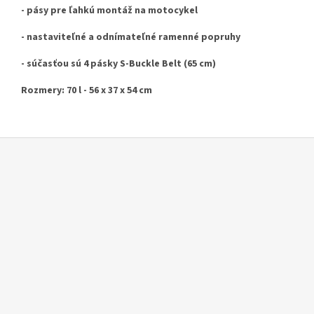
- pásy pre ľahkú montáž na motocykel
- nastaviteľné a odnímateľné ramenné popruhy
- súčasťou sú 4 pásky S-Buckle Belt (65 cm)
Rozmery: 70 l - 56 x 37 x 54 cm
Z
á
p
ä
t
i
e