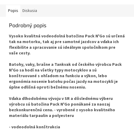
Popis
Diskusia
Podrobný popis
Vysoko kvalitná vodeodolná batožinu Pack N'Go sú určená
tak na motorku, tak aj pre samotné jazdcov a vďaka ich
flexibilite a spracovanie sú ideálnym spoločníkom pre
vaše cesty.
Batohy, vaky, brašne a Tankvak od českého výrobcu Pack
N'Go sa hodí na všetky typy motocyklov a sú
konštruované s ohľadom na funkciu a výkon, lebo
ergonómia nosenie batohu počas jazdy na motocykli je
úplne odlišná oproti bežnému noseniu.
Vďaka dlhodobému vývoju v SR a dôslednému výberu
výrobcu sú batožina Pack N'Go ponúkané za naozaj
bezkonkurenčnú cenu. - vyrobené z vysoko kvalitného
materiálu tarpaulin a polyesteru
- vodeodolná konštrukcia