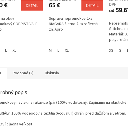
0 €
65 €
DPH
DETAIL
DETAIL
59,6
od
 na obuv
Suprava nepremokov 2ks
Nepremoka
mokavý COPRISTIVALE
NIAGARA čierno-žltá reflexná
Stitches d
o
zn. Apro
Materiál: 
polyuretán
polyester 
L
XL
M
L
XL
100% term
XS
S
polyuretán
s
Podobné (2)
Diskusia
robný popis
emokovy navlek na rukavice (pár) 100% vodotesný. Zapínanie na elastické 
RIÁLY: 100% vodeodolná textília (AcquaKill) chráni pred dažďom a vetrom.
OSŤ: jedna veľkosť.