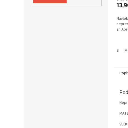
13,9
Návlek
nepre
zn.Apr
S
M
Popi
Pod
Nepr
MATE
VEĽK