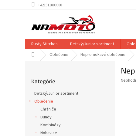
Prejsť
+421911800900
na
obsah
Rusty Stitches
Detský/Junior sortiment
Oble
Domov
Oblečenie
Nepremokavé oblečenie
B
Nep
o
Preskočiť
č
Priemer
Neohod
Kategórie
kategórie
n
hodnote
ý
produkt
Detský/Junior sortiment
p
je
Oblečenie
0,0
a
z
Chrániče
n
5
e
Bundy
hviezdič
l
Kombinézy
Nohavice