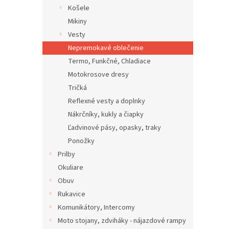
Košele
Mikiny
Vesty
Nepremokavé oblečenie
Termo, Funkčné, Chladiace
Motokrosove dresy
Tričká
Reflexné vesty a doplnky
Nákrčníky, kukly a čiapky
Ľadvinové pásy, opasky, traky
Ponožky
Prilby
Okuliare
Obuv
Rukavice
Komunikátory, Intercomy
Moto stojany, zdviháky - nájazdové rampy