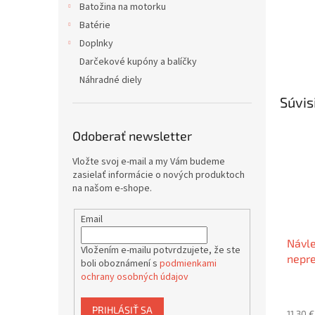
Batožina na motorku
Batérie
Doplnky
Darčekové kupóny a balíčky
Náhradné diely
Súvis
Odoberať newsletter
Vložte svoj e-mail a my Vám budeme
zasielať informácie o nových produktoch
na našom e-shope.
Email
Návle
Vložením e-mailu potvrdzujete, že ste
nepr
boli oboznámení s
podmienkami
COPRI
ochrany osobných údajov
PRIHLÁSIŤ SA
11,30 