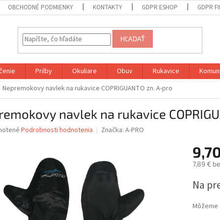
OBCHODNÉ PODMIENKY
KONTAKTY
GDPR ESHOP
GDPR F
HĽADAŤ
čenie
Prilby
Okuliare
Obuv
Rukavice
Komuni
Nepremokovy navlek na rukavice COPRIGUANTO zn. A-pro
remokovy navlek na rukavice COPRIGU
né
notené
Podrobnosti hodnotenia
Značka:
A-PRO
nie
9,70
u
7,89 € b
Jednotk
Na pr
cena:
iek.
Môžeme d