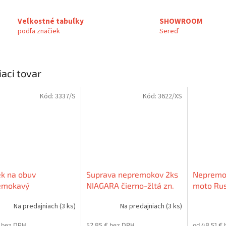
Veľkostné tabuľky
SHOWROOM
podľa značiek
Sereď
iaci tovar
Kód:
3337/S
Kód:
3622/XS
k na obuv
Suprava nepremokov 2ks
Nepremo
emokavý
NIAGARA čierno-žltá zn.
moto Rus
STIVALE zn.Apro
Apro
SANDER d
Na predajniach
(3 ks)
Na predajniach
(3 ks)
€ bez DPH
52,85 € bez DPH
od 48,51 € 