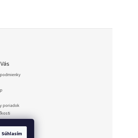
 Vás
podmienky
op
a
y poriadok
kosti
ovaru
a
Súhlasím
dnávka