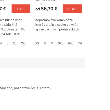
DPH
7 €
58,70 €
od
DETAIL
DETAIL
vá bunda Rusti
nepremokavá kombinéza,
o dažďa Žltá
ktorá zaručuje sucho vo vnútri
95% polyester, 5%
aj v extrémnych podmienkach
 Zvršok: 100%
Povrchová vrstva:
oplastický
M
L
XL
XXL
3XL
XS
4XL
S
M
5XL
6XL
7XL
 Podšívka: 100%...
zápästie, pozostávajúce z 3 prstov.