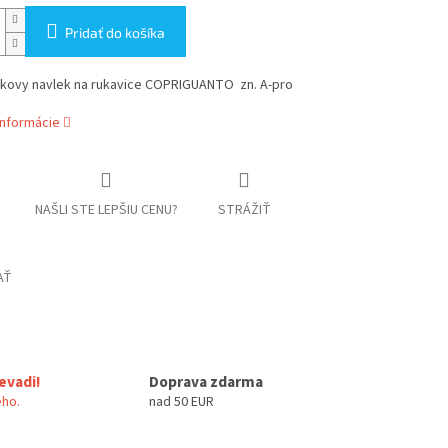
Pridať do košíka
ovy navlek na rukavice COPRIGUANTO zn. A-pro
informácie
NAŠLI STE LEPŠIU CENU?
STRÁŽIŤ
AŤ
evadi!
Doprava zdarma
ho.
nad 50 EUR