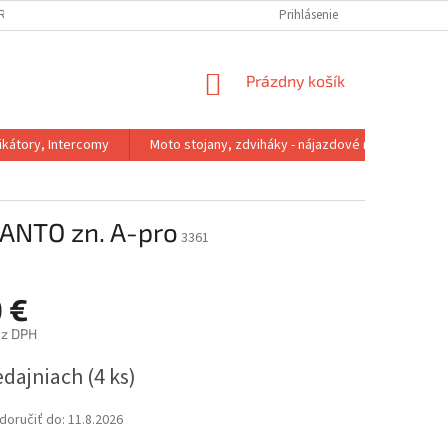
IRMA
REKLAMACNY PORIADOK
VÝMENA VEĽKOSTI
Prihlásenie
VRÁTENIE 
NÁKUPNÝ
Prázdny košík
KOŠÍK
kátory, Intercomy
Moto stojany, zdviháky - nájazdové rampy
ANTO zn. A-pro
3361
 €
ez DPH
ová
edajniach
(4 ks)
oručiť do:
11.8.2026