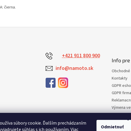
: čierna.
+421 911 800 900
Info pre
info@namoto.sk
Obchodné 
Kontakty
GDPR esh
GDPR firm
Reklamacn
Výmena veľ
Vrátenie t
Certifikaci
oužíva súbory cookie. Ďalším prechádzaním
Odmietnuť
yjadrujete súhlas s ich používaním. Viac
Moja obje