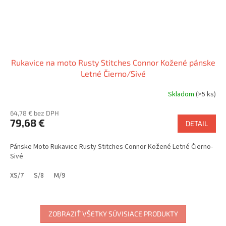
Rukavice na moto Rusty Stitches Connor Kožené pánske
Letné Čierno/Sivé
Skladom
(>5 ks)
64,78 € bez DPH
79,68 €
DETAIL
Pánske Moto Rukavice Rusty Stitches Connor Kožené Letné Čierno-
Sivé
XS/7
S/8
M/9
ZOBRAZIŤ VŠETKY SÚVISIACE PRODUKTY