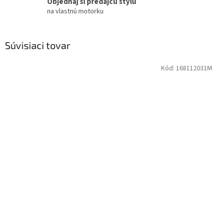
Objednaj si predajcu štýlu
na vlastnú motorku
Súvisiaci tovar
Kód:
168112031M