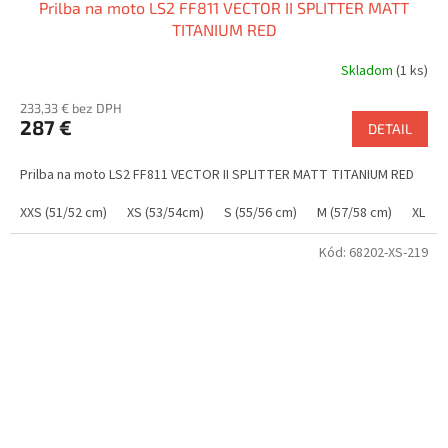
Prilba na moto LS2 FF811 VECTOR II SPLITTER MATT
TITANIUM RED
Skladom
(1 ks)
233,33 € bez DPH
287 €
DETAIL
Prilba na moto LS2 FF811 VECTOR II SPLITTER MATT TITANIUM RED
XXS (51/52 cm)
XS (53/54cm)
S (55/56 cm)
M (57/58 cm)
XL (61
Kód:
68202-XS-219