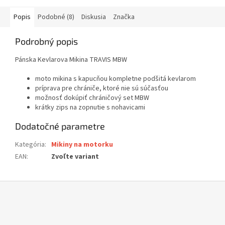
Popis
Podobné (8)
Diskusia
Značka
Podrobný popis
Pánska Kevlarova Mikina TRAVIS MBW
moto mikina s kapucňou kompletne podšitá kevlarom
príprava pre chrániče, ktoré nie sú súčasťou
možnosť dokúpiť chráničový set MBW
krátky zips na zopnutie s nohavicami
Dodatočné parametre
Kategória
:
Mikiny na motorku
EAN
:
Zvoľte variant
Z
á
p
ä