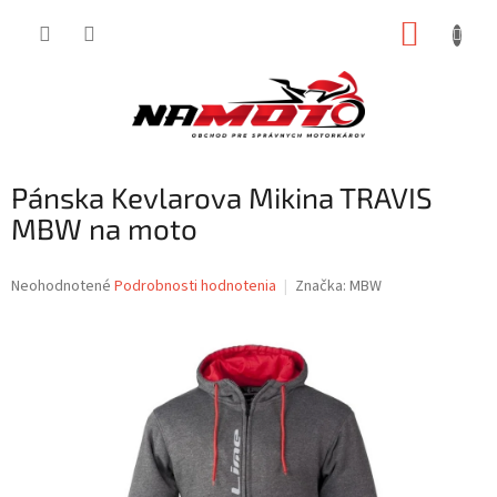
Prejsť
NÁKUP
na
obsah
KOŠÍK
Pánska Kevlarova Mikina TRAVIS
MBW na moto
Priemerné
Neohodnotené
Podrobnosti hodnotenia
Značka:
MBW
hodnotenie
produktu
je
0,0
z
5
hviezdičiek.