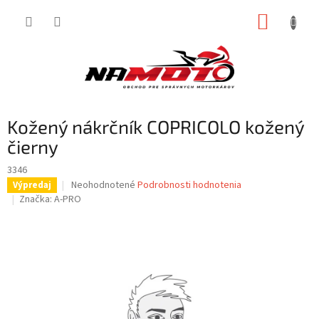
Prejsť
NÁKUP
na
obsah
KOŠÍK
Kožený nákrčník COPRICOLO kožený
čierny
3346
Priemerné
Neohodnotené
Podrobnosti hodnotenia
Výpredaj
hodnotenie
Značka:
A-PRO
produktu
je
0,0
z
5
hviezdičiek.