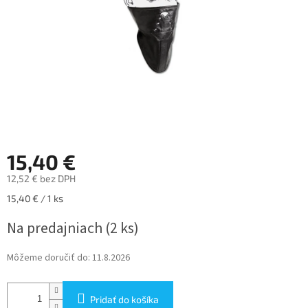
15,40 €
12,52 € bez DPH
Jednotková
15,40 € / 1 ks
cena:
Na predajniach
(2 ks)
Môžeme doručiť do:
11.8.2026
Pridať do košíka