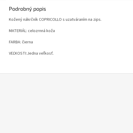
Podrobný popis
Kožený nákrčník COPRICOLLO s uzatváraním na zips.
MATERIÁL: celozrnná koža
FARBA: čierna
VEĽKOSTI:Jedna veľkosť.
Z
á
p
ä
t
i
e