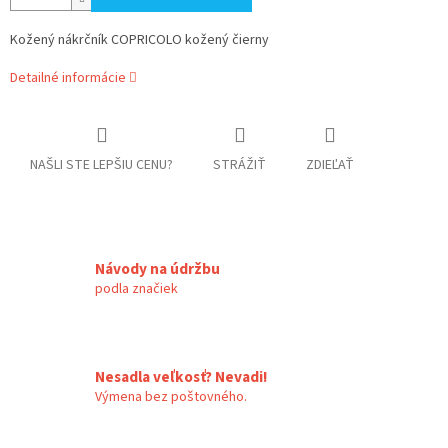
Kožený nákrčník COPRICOLO kožený čierny
Detailné informácie
NAŠLI STE LEPŠIU CENU?
STRÁŽIŤ
ZDIEĽAŤ
Návody na údržbu
podla značiek
Nesadla veľkosť? Nevadi!
Výmena bez poštovného.