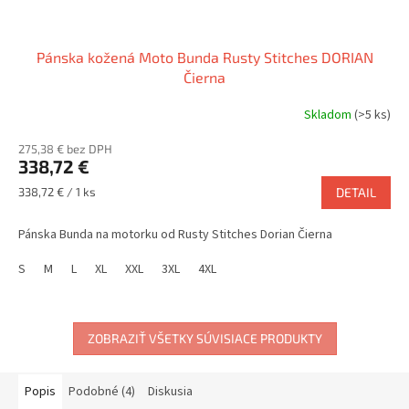
Pánska kožená Moto Bunda Rusty Stitches DORIAN
Čierna
Skladom
(>5 ks)
275,38 € bez DPH
338,72 €
Jednotková
338,72 € / 1 ks
DETAIL
cena:
Pánska Bunda na motorku od Rusty Stitches Dorian Čierna
S
M
L
XL
XXL
3XL
4XL
ZOBRAZIŤ VŠETKY SÚVISIACE PRODUKTY
Popis
Podobné (4)
Diskusia