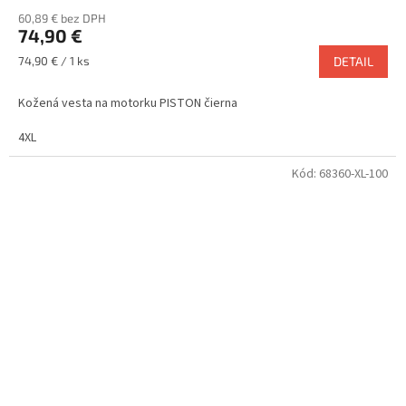
60,89 € bez DPH
74,90 €
Jednotková
74,90 € / 1 ks
DETAIL
cena:
Kožená vesta na motorku PISTON čierna
4XL
Kód:
68360-XL-100