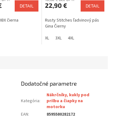
€
22,90 €
DETAIL
DETAIL
DBX čierna
Rusty Stitches ľadvinový pás
Gina Čierny
XL
3XL
4XL
Dodatočné parametre
Nákrčníky, kukly pod
Kategória
:
prilbu a čiapky na
motorku
EAN
:
8595580282172