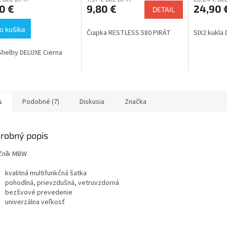
0 €
9,80 €
24,90 
DETAIL
o košíka
Čiapka RESTLESS 580 PIRÁT
SIX2 kukla 
Shelby DELUXE Cierna
s
Podobné (7)
Diskusia
Značka
robný popis
čník MBW
kvalitná multifunkčná šatka
pohodlná, prievzdušná, vetruvzdorná
bezšvové prevedenie
univerzálna veľkosť