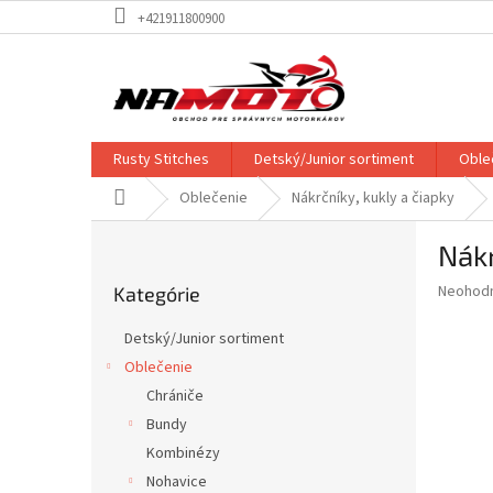
Prejsť
+421911800900
na
obsah
Rusty Stitches
Detský/Junior sortiment
Oble
Domov
Oblečenie
Nákrčníky, kukly a čiapky
B
Nák
o
Preskočiť
č
Priemer
Neohod
Kategórie
kategórie
n
hodnote
ý
produkt
Detský/Junior sortiment
p
je
Oblečenie
0,0
a
z
Chrániče
n
5
e
Bundy
hviezdič
l
Kombinézy
Nohavice