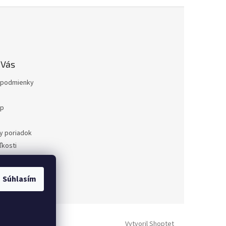
 Vás
podmienky
op
a
y poriadok
kosti
ovaru
a
Súhlasím
dnávka
Vytvoril Shoptet