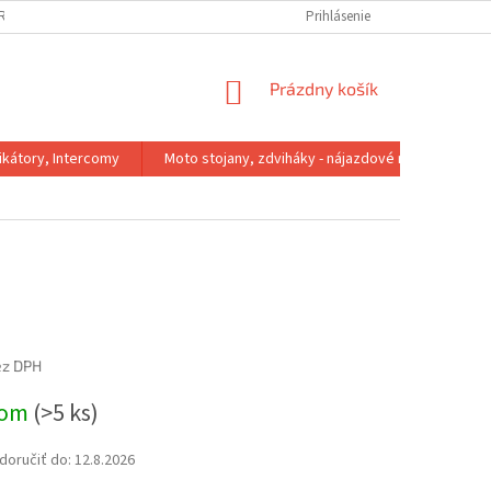
IRMA
REKLAMACNY PORIADOK
VÝMENA VEĽKOSTI
Prihlásenie
VRÁTENIE 
NÁKUPNÝ
Prázdny košík
KOŠÍK
kátory, Intercomy
Moto stojany, zdviháky - nájazdové rampy
ez DPH
ová
dom
(>5 ks)
oručiť do:
12.8.2026