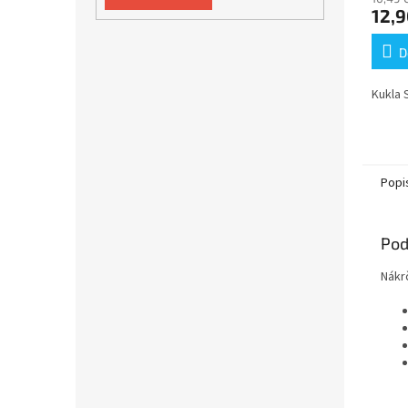
12,9
D
Kukla 
Popi
Pod
Nákr