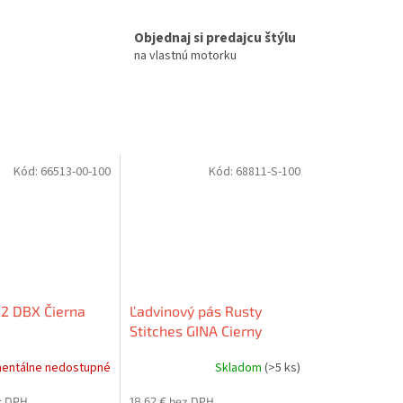
Objednaj si predajcu štýlu
na vlastnú motorku
Kód:
66513-00-100
Kód:
68811-S-100
X2 DBX Čierna
Ľadvinový pás Rusty
Stitches GINA Cierny
entálne nedostupné
Skladom
(>5 ks)
z DPH
18,62 € bez DPH