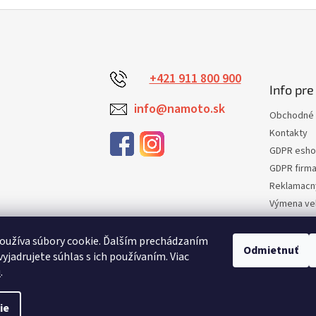
+421 911 800 900
Info pre
info@namoto.sk
Obchodné 
Kontakty
GDPR esh
GDPR firm
Reklamacn
Výmena veľ
Vrátenie t
Certifikaci
oužíva súbory cookie. Ďalším prechádzaním
Odmietnuť
yjadrujete súhlas s ich používaním. Viac
Moja obje
u
.
ie