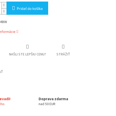
Pridať do košíka
 MBW
informácie
NAŠLI STE LEPŠIU CENU?
STRÁŽIŤ
AŤ
evadi!
Doprava zdarma
ho.
nad 50 EUR