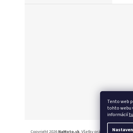
Z
á
p
ä
t
i
e
Tento web p
tohto webu v
informácií
t
Nastaven
Copyright 2026
NaMoto.sk
. Všetky práva vyhradené.