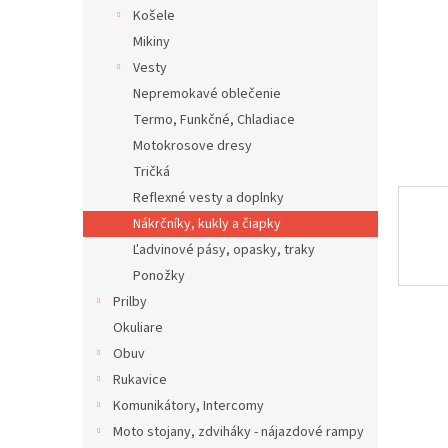
Košele
Mikiny
Vesty
Nepremokavé oblečenie
Termo, Funkčné, Chladiace
Motokrosove dresy
Tričká
Reflexné vesty a doplnky
Nákrčníky, kukly a čiapky
Ľadvinové pásy, opasky, traky
Ponožky
Prilby
Okuliare
Obuv
Rukavice
Komunikátory, Intercomy
Moto stojany, zdviháky - nájazdové rampy