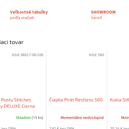
Veľkostné tabuľky
SHOWROOM
podľa značiek
Sereď
iaci tovar
Kód:
68817-00-100
Kód:
580
 Rusty Stitches
Čiapka Pirát Restless 580
Kukla SI
by DELUXE Cierna
Skladom
(>5 ks)
Momentálne nedostupné
Mom
€ bez DPH
7,97 € bez DPH
20,24 € be