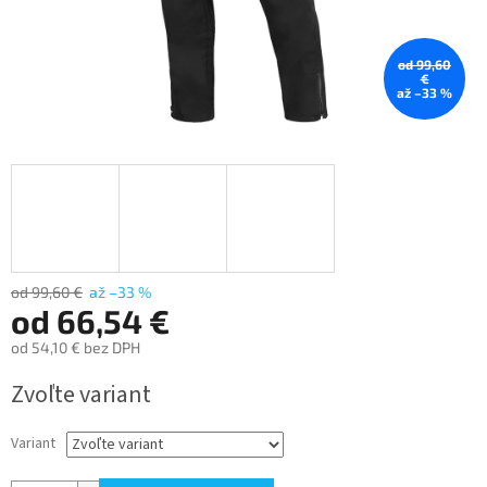
od 99,60
€
až –33 %
od 99,60 €
až –33 %
od
66,54 €
od
54,10 €
bez DPH
Jednotková
Zvoľte variant
cena:
Variant