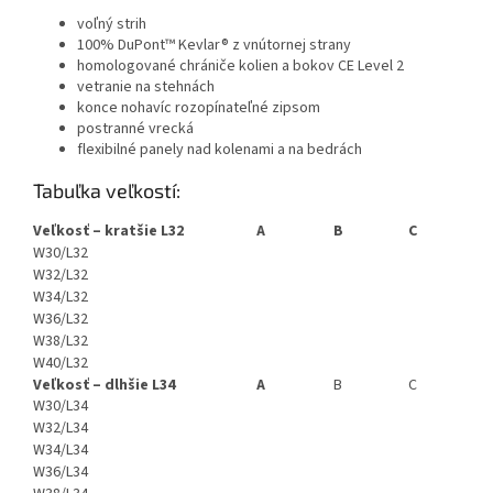
voľný strih
100% DuPont™ Kevlar® z vnútornej strany
homologované chrániče kolien a bokov CE Level 2
vetranie na stehnách
konce nohavíc rozopínateľné zipsom
postranné vrecká
flexibilné panely nad kolenami a na bedrách
Tabuľka veľkostí:
Veľkosť – kratšie L32
A
B
C
W30/L32
W32/L32
W34/L32
W36/L32
W38/L32
W40/L32
Veľkosť – dlhšie L34
A
B
C
W30/L34
W32/L34
W34/L34
W36/L34