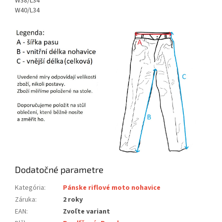
W38/L34
W40/L34
Dodatočné parametre
Kategória
:
Pánske riflové moto nohavice
Záruka
:
2 roky
EAN
:
Zvoľte variant