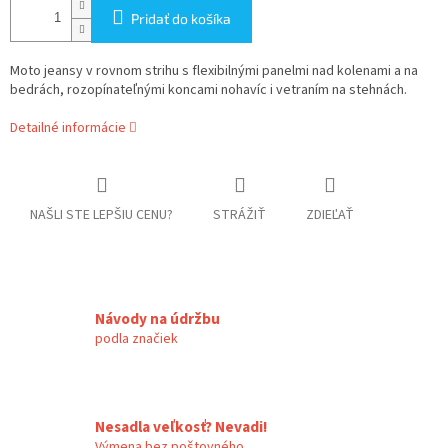
Pridať do košíka
Moto jeansy v rovnom strihu s flexibilnými panelmi nad kolenami a na
bedrách, rozopínateľnými koncami nohavíc i vetraním na stehnách.
Detailné informácie
NAŠLI STE LEPŠIU CENU?
STRÁŽIŤ
ZDIEĽAŤ
Návody na údržbu
podla značiek
Nesadla veľkosť? Nevadi!
Výmena bez poštovného.