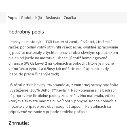
Popis
Podobné (8)
Diskusia
Značka
Podrobný popis
Jeansy na motocykel TXR Hunter si zamilujú všetci, ktorí majú
radšej pohodlný voľný strih riflí všeobecne. Kvalitné spracovanie
aj použité materiály z týchto nohavíc robia skvelým spoločníkom
nielen pri jazde na motorke. Obsahujú totiž homologované
chrániče SW CE Level 2 na kolenách aj bokoch , ktoré je možné
veľmi ľahko vybrať a džínsy tak môžete nosiť aj mimo jazdy
(napr. do práce či na výletoch).
Ušité sú z 98% bavlny 2% spandexu, z vnútornej strany podšívka
(vystuženie) 100% DuPont™ Kevlar®. Nad kolenami a na bedrách
sú pripravené flexibilné panely zo strečového materiálu, vďaka
ktorým získavate maximálnu voľnosť v pohybe. Konce nohavíc si
môžete v prípade potreby rozopnúť zipsom. Na stehnách sú
pripravené vetranie v prípade teplého počasia.
Zhrnutie: