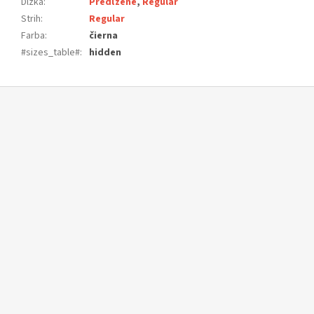
Dlžka
:
Predľžené
,
Regular
Strih
:
Regular
Farba
:
čierna
#sizes_table#
:
hidden
Z
á
p
ä
t
i
e