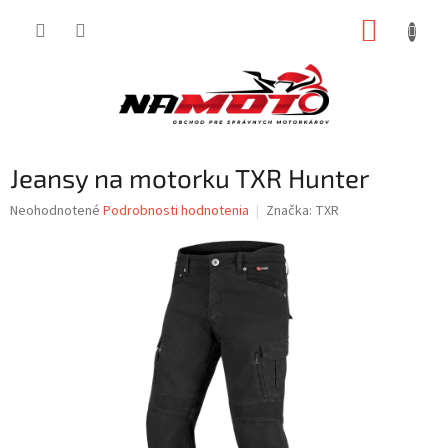
Prejsť
NÁKUP
na
obsah
KOŠÍK
Jeansy na motorku TXR Hunter
Priemerné
Neohodnotené
Podrobnosti hodnotenia
Značka:
TXR
hodnotenie
produktu
je
0,0
z
5
hviezdičiek.