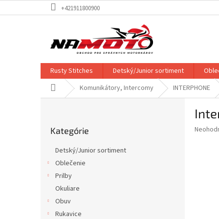
Prejsť
+421911800900
na
obsah
Rusty Stitches
Detský/Junior sortiment
Oble
Domov
Komunikátory, Intercomy
INTERPHONE
B
Int
o
Preskočiť
č
Priemer
Neohod
Kategórie
kategórie
n
hodnote
ý
produkt
Detský/Junior sortiment
p
je
Oblečenie
0,0
a
z
Prilby
n
5
e
Okuliare
hviezdič
l
Obuv
Rukavice