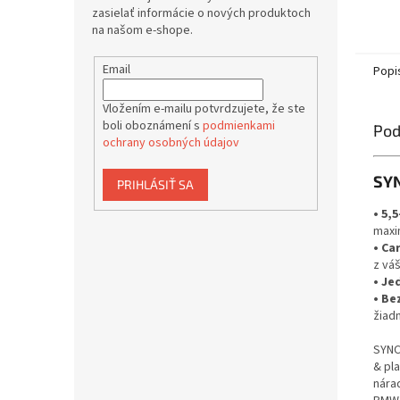
zasielať informácie o nových produktoch
na našom e-shope.
Email
Popi
Vložením e-mailu potvrdzujete, že ste
boli oboznámení s
podmienkami
Pod
ochrany osobných údajov
SY
PRIHLÁSIŤ SA
• 5,
maxi
• Ca
z vá
• Je
• Be
žiad
SYNC
& pl
nára