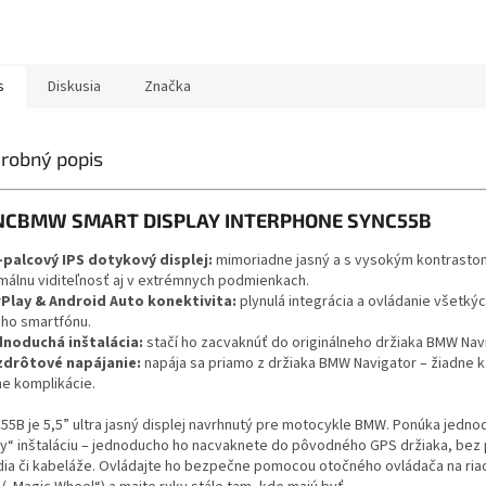
s
Diskusia
Značka
robný popis
NCBMW SMART DISPLAY INTERPHONE SYNC55B
5-palcový IPS dotykový displej:
mimoriadne jasný a s vysokým kontrasto
málnu viditeľnosť aj v extrémnych podmienkach.
rPlay & Android Auto konektivita:
plynulá integrácia a ovládanie všetkých
šho smartfónu.
dnoduchá inštalácia:
stačí ho zacvaknúť do originálneho držiaka BMW Navi
zdrôtové napájanie:
napája sa priamo z držiaka BMW Navigator – žiadne k
ne komplikácie.
55B je 5,5” ultra jasný displej navrhnutý pre motocykle BMW. Ponúka jedno
ay“ inštaláciu – jednoducho ho nacvaknete do pôvodného GPS držiaka, bez
dia či kabeláže. Ovládajte ho bezpečne pomocou otočného ovládača na ria