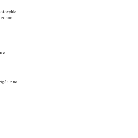
motocykla –
v jednom
u a
vigácie na