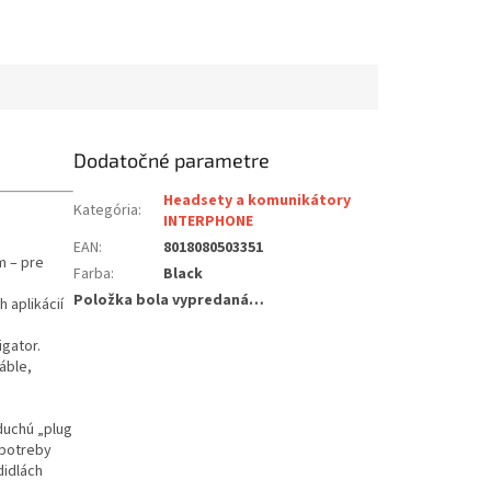
Dodatočné parametre
Headsety a komunikátory
Kategória
:
INTERPHONE
EAN
:
8018080503351
m – pre
Farba
:
Black
Položka bola vypredaná…
 aplikácií
gator.
áble,
duchú „plug
 potreby
didlách