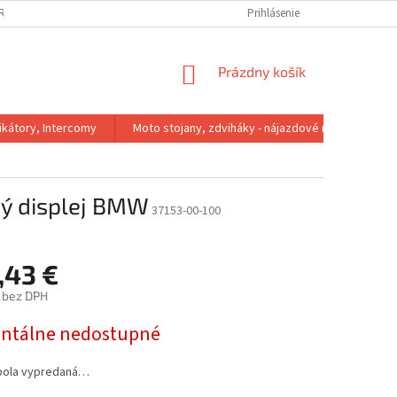
IRMA
REKLAMACNY PORIADOK
VÝMENA VEĽKOSTI
Prihlásenie
VRÁTENIE 
NÁKUPNÝ
Prázdny košík
KOŠÍK
kátory, Intercomy
Moto stojany, zdviháky - nájazdové rampy
ý displej BMW
37153-00-100
,43 €
 bez DPH
ová
tálne nedostupné
bola vypredaná…