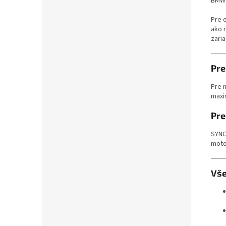
BMW 
Pre 
ako 
zaria
Pre
Pre 
maxi
Pre
SYNC
moto
Vše