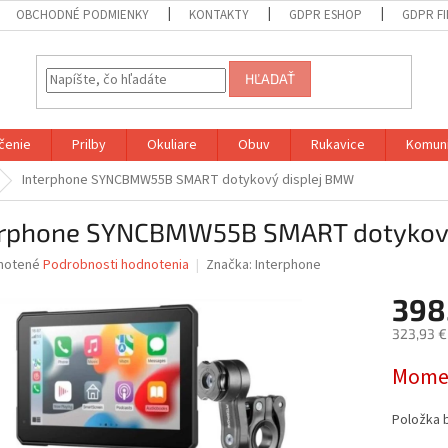
OBCHODNÉ PODMIENKY
KONTAKTY
GDPR ESHOP
GDPR F
HĽADAŤ
čenie
Prilby
Okuliare
Obuv
Rukavice
Komuni
Interphone SYNCBMW55B SMART dotykový displej BMW
erphone SYNCBMW55B SMART dotykov
né
notené
Podrobnosti hodnotenia
Značka:
Interphone
nie
398
u
323,93 €
Jednotk
Momen
cena:
iek.
Položka 