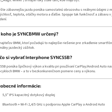
(„Magic Wheel“) a majte ruky stále tam, kde majú byť.
ešte zábavnejšiu jazdu ponúka samostatnú obrazovku s reálnymi údajmi z 
rýchlosť, teplota, otáčky motora a ďalšie. Spojuje tak funkčnosť a zábavu 
dení.
 koho je SYNCBMW určený?
majiteľov BMW, ktorí požadujú to najlepšie riešenie pre zrkadlenie smartfón
málny jazdecký zážitok.
čo si vybrať Interphone SYNC55B?
55B ponúka špičkový výkon a kvalitu pri používaní CarPlay/Android Auto na
cykloch BMW – a to v bezkonkurenčnom pomere ceny a výkonu.
obecné informácie:
5,5” IPS kapacitný dotykový displej
Bluetooth + Wi-Fi 2,4/5 GHz s podporou Apple CarPlay a Android Auto