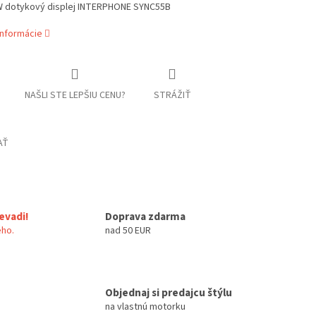
dotykový displej INTERPHONE SYNC55B
informácie
NAŠLI STE LEPŠIU CENU?
STRÁŽIŤ
AŤ
evadi!
Doprava zdarma
ho.
nad 50 EUR
Objednaj si predajcu štýlu
na vlastnú motorku