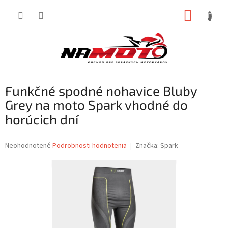
Prejsť
NÁKUP
na
obsah
KOŠÍK
Funkčné spodné nohavice Bluby
Grey na moto Spark vhodné do
horúcich dní
Priemerné
Neohodnotené
Podrobnosti hodnotenia
Značka:
Spark
hodnotenie
produktu
je
0,0
z
5
hviezdičiek.