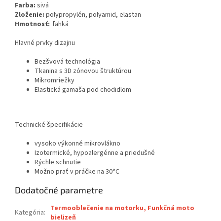
Farba:
sivá
Zloženie:
polypropylén, polyamid, elastan
Hmotnosť:
ľahká
Hlavné prvky dizajnu
Bezšvová technológia
Tkanina s 3D zónovou štruktúrou
Mikromriežky
Elastická gamaša pod chodidlom
Technické špecifikácie
vysoko výkonné mikrovlákno
Izotermické, hypoalergénne a priedušné
Rýchle schnutie
Možno prať v práčke na 30°C
Dodatočné parametre
Termooblečenie na motorku, Funkčná moto
Kategória
:
bielizeň