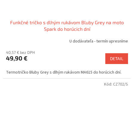
Funkčné tričko s dlhým rukávom Bluby Grey na moto
Spark do horúcich dní
U dodávateľa - termín upresníme
40,57 € bez DPH
49,90 €
DETAIL
Termotričko Bluby Grey s dlhým rukávom MA615 do horúcich dní.
Kód:
CZ702/S