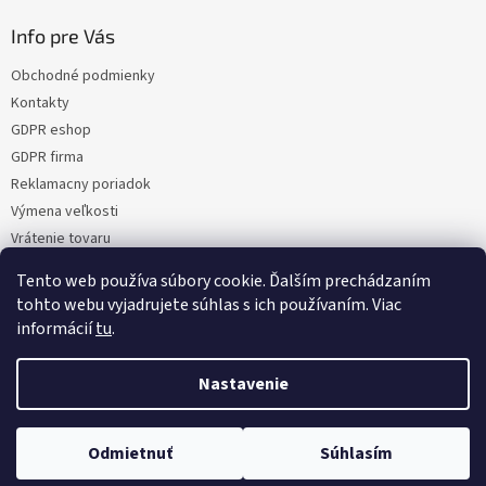
Info pre Vás
Obchodné podmienky
Kontakty
GDPR eshop
GDPR firma
Reklamacny poriadok
Výmena veľkosti
Vrátenie tovaru
Certifikacia
Tento web používa súbory cookie. Ďalším prechádzaním
Moja objednávka
tohto webu vyjadrujete súhlas s ich používaním. Viac
informácií
tu
.
Nastavenie
Vytvoril Shoptet
Odmietnuť
Súhlasím
Copyright 2026
NaMoto.sk
. Všetky práva vyhradené.