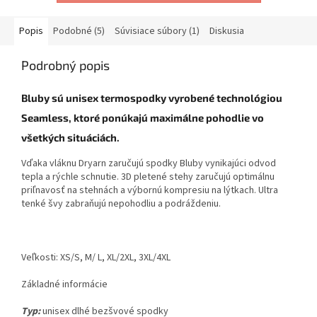
Popis
Podobné (5)
Súvisiace súbory (1)
Diskusia
Podrobný popis
Bluby sú unisex termospodky vyrobené technológiou
Seamless, ktoré ponúkajú maximálne pohodlie vo
všetkých situáciách.
Vďaka vláknu Dryarn zaručujú spodky Bluby vynikajúci odvod
tepla a rýchle schnutie. 3D pletené stehy zaručujú optimálnu
priľnavosť na stehnách a výbornú kompresiu na lýtkach. Ultra
tenké švy zabraňujú nepohodliu a podráždeniu.
Veľkosti: XS/S, M/ L, XL/2XL, 3XL/4XL
Základné informácie
Typ:
unisex dlhé bezšvové spodky