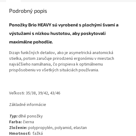
Podrobný popis
Ponožky Brio HEAVY sú vyrobené s plochými švami a
výstužami s nízkou hustotou, aby poskytovali
maximálne pohodlie.
Dizajn funkčných detailov, ako je asymetrická anatomická
stielka, potom zaručuje prirodzenú ergonómiu v miestach
najväčšieho namáhania, čo prispieva k optimálnemu
prispôsobeniu vo všetkých situáciách používania.
Veľkosti: 35/38, 39/42, 43/46
Základné informácie
Typ:
dlhé ponožky
Farba:
čierna
Zloženie:
polypropylén, polyamid, elastan
Hmotnosť:
ťažká