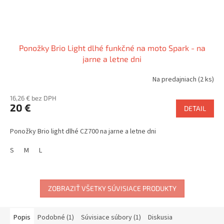
Ponožky Brio Light dlhé funkčné na moto Spark - na
jarne a letne dni
Na predajniach
(2 ks)
16,26 € bez DPH
20 €
DETAIL
Ponožky Brio light dlhé CZ700 na jarne a letne dni
S
M
L
ZOBRAZIŤ VŠETKY SÚVISIACE PRODUKTY
Popis
Podobné (1)
Súvisiace súbory (1)
Diskusia