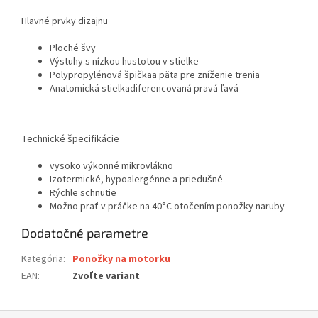
Hlavné prvky dizajnu
Ploché švy
Výstuhy s nízkou hustotou v stielke
Polypropylénová špička
a päta pre zníženie trenia
Anatomická stielka
diferencovaná pravá-ľavá
Technické špecifikácie
vysoko výkonné mikrovlákno
Izotermické, hypoalergénne a priedušné
Rýchle schnutie
Možno prať v práčke na 40°C otočením ponožky naruby
Dodatočné parametre
Kategória
:
Ponožky na motorku
EAN
:
Zvoľte variant
Z