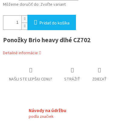
Môžeme doručiť do:
Zvoľte variant
Pridať do košíka
Ponožky Brio heavy dlhé CZ702
Detailné informácie
NAŠLI STE LEPŠIU CENU?
STRÁŽIŤ
ZDIEĽAŤ
Návody na údržbu
podla značiek