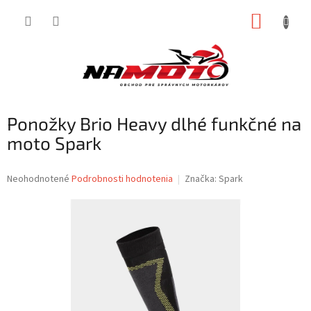
Prejsť
NÁKUP
na
obsah
KOŠÍK
Ponožky Brio Heavy dlhé funkčné na
moto Spark
Priemerné
Neohodnotené
Podrobnosti hodnotenia
Značka:
Spark
hodnotenie
produktu
je
0,0
z
5
hviezdičiek.