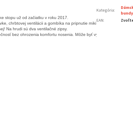
Dámsk
Kategória
:
bundy
e stopu už od začiatku v roku 2017. 
EAN
:
Zvoľte
ke, chrbtovej ventilácii a gombíka na pripnutie mikiny. 
Vyrobená zo 10
j! Na hrudi sú dva ventilačné zipsy. 
ečnosť bez ohrozenia komfortu nosenia. Môže byť vylepšená o chránič 