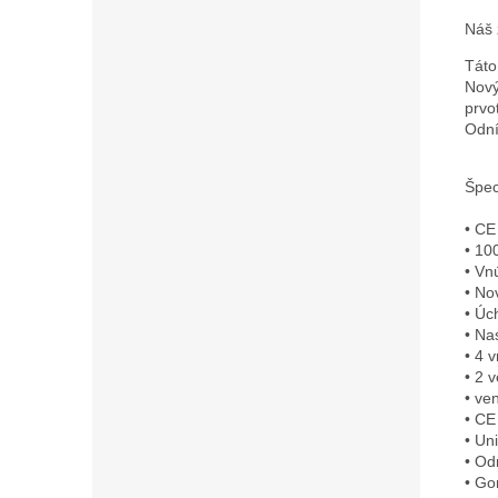
Náš 
Táto
Nový
prvo
Odní
Špec
• CE
• 10
• Vn
• No
• Úc
• Na
• 4 
• 2 
• ven
• CE
• Un
• Od
• Go