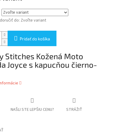
oručiť do:
Zvoľte variant
Pridať do košíka
y Stitches Kožená Moto
a Joyce s kapucňou čierno-
a
informácie
NAŠLI STE LEPŠIU CENU?
STRÁŽIŤ
AŤ