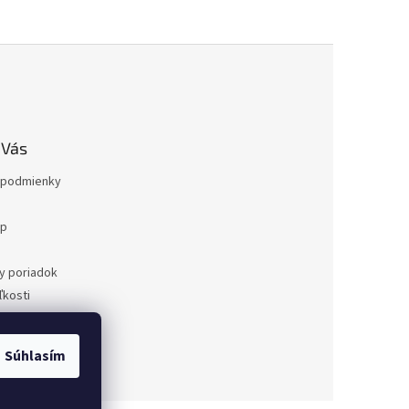
 Vás
podmienky
op
a
y poriadok
kosti
ovaru
a
Súhlasím
dnávka