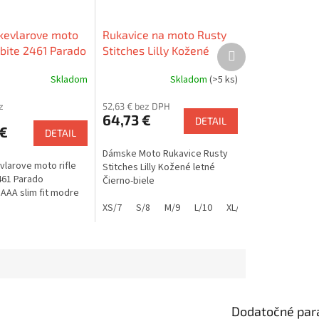
kevlarove moto
Rukavice na moto Rusty
Ďalší
lobite 2461 Parado
Stitches Lilly Kožené
produkt
r AAA slim fit
dámske letné Čierno-
Skladom
Skladom
(>5 ks)
biele
z
52,63 € bez DPH
64,73 €
DETAIL
 €
DETAIL
Dámske Moto Rukavice Rusty
larove moto rifle
Stitches Lilly Kožené letné
2461 Parado
Čierno-biele
AAA slim fit modre
XS/7
S/8
M/9
L/10
XL/11
XXL/12
a
Dodatočné par