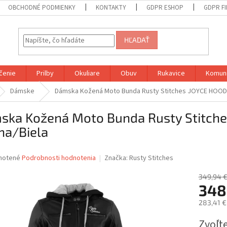
OBCHODNÉ PODMIENKY
KONTAKTY
GDPR ESHOP
GDPR F
HĽADAŤ
čenie
Prilby
Okuliare
Obuv
Rukavice
Komuni
Dámske
Dámska Kožená Moto Bunda Rusty Stitches JOYCE HOODE
ska Kožená Moto Bunda Rusty Stitch
na/Biela
né
notené
Podrobnosti hodnotenia
Značka:
Rusty Stitches
nie
u
349,94 
348
283,41 €
Jednotk
Zvoľte
iek.
cena: