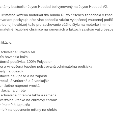
známy bestseller Joyce Hooded bol vynovený na Joyce Hooded V2.
 ultimátna kožená motorkárska bunda Rusty Stitches zanechala v značk
 variant poskytuje ešte viac pohodlia vďaka vylepšenej vnútornej podšív
triednej hovädzej kože pre zachovanie vášho štýlu na motorke i mimo ne
mateľné flexibilné chrániče na ramenách a lakťoch zaisťujú vašu bezp
ifikácie:
 schválené: úroveň AA
0% hovädzia koža
útorná podšívka: 100% Polyester
vá a vylepšená tepelne polstrovaná odnímateľná podšívka
hyty na opasok
staviteľné v páse a na zápästí
vrecká, 2 vnútorné a 2 vonkajšie
ventilačné náprsné vrecká
tilácia na chrbte
 schválené chrániče lakťa a ramena
iverzálne vrecko na chrbtový chránič
nímateľná kapucňa
mbík na upevnenie mikiny na chrbte