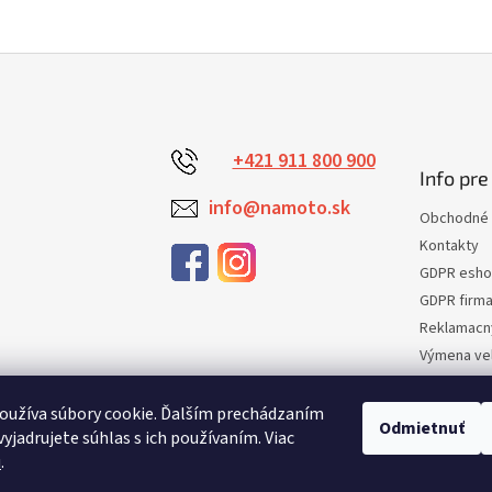
+421 911 800 900
Info pre
info@namoto.sk
Obchodné 
Kontakty
GDPR esh
GDPR firm
Reklamacn
Výmena veľ
Vrátenie t
Certifikaci
oužíva súbory cookie. Ďalším prechádzaním
Odmietnuť
yjadrujete súhlas s ich používaním. Viac
Moja obje
u
.