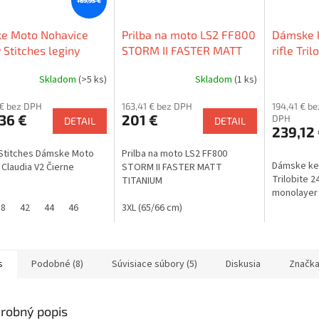
169,95 €
e Moto Nohavice
Prilba na moto LS2 FF800
Dámske 
 Stitches leginy
STORM II FASTER MATT
rifle Tri
ia V2 Cierne
TITANIUM
monolaye
Skladom
(>5 ks)
Skladom
(1 ks)
modre
 € bez DPH
163,41 € bez DPH
194,41 € be
36 €
201 €
DPH
DETAIL
DETAIL
239,12
Stitches Dámske Moto
Prilba na moto LS2 FF800
Dámske kev
 Claudia V2 Čierne
STORM II FASTER MATT
Trilobite 
TITANIUM
monolayer 
38
42
44
46
3XL (65/66 cm)
s
Podobné (8)
Súvisiace súbory (5)
Diskusia
Značk
robný popis