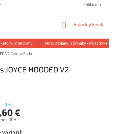
IRMA
REKLAMACNY PORIADOK
VÝMENA VEĽKOSTI
Prihlásenie
VRÁTENIE 
NÁKUPNÝ
Prázdny košík
KOŠÍK
kátory, Intercomy
Moto stojany, zdviháky - nájazdové rampy
D V2 Cierna/Biela
es JOYCE HOODED V2
€
–0 %
,60 €
 bez DPH
ová
 variant