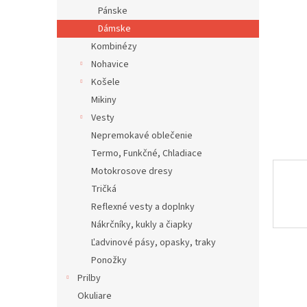
Pánske
Dámske
Kombinézy
Nohavice
Košele
Mikiny
Vesty
Nepremokavé oblečenie
Termo, Funkčné, Chladiace
Motokrosove dresy
Tričká
Reflexné vesty a doplnky
Nákrčníky, kukly a čiapky
Ľadvinové pásy, opasky, traky
Ponožky
Prilby
Okuliare