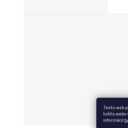
Z
á
p
ä
t
i
e
Tento web p
tohto webu v
informácií
t