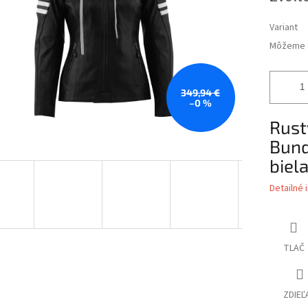
Variant
Môžeme d
349,94 €
–0 %
Rust
Bund
biel
Detailné 
TLAČ
ZDIEĽ