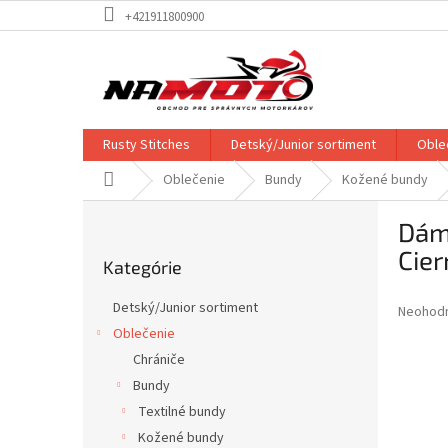
Prejsť
+421911800900
na
obsah
Rusty Stitches
Detský/Junior sortiment
Oble
Domov
Oblečenie
Bundy
Kožené bundy
B
Dám
o
Preskočiť
č
Cier
Kategórie
kategórie
n
ý
Detský/Junior sortiment
Priemer
Neohod
p
hodnote
Oblečenie
a
produkt
Chrániče
n
je
e
Bundy
0,0
z
l
Textilné bundy
5
Kožené bundy
hviezdič