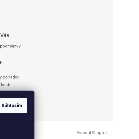
 Vás
podmienky
op
a
y poriadok
kosti
ovaru
a
Súhlasím
dnávka
Vytvoril Shoptet