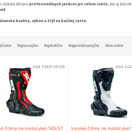
i získala dôveru
profesionálnych jazdcov po celom svete
, ale aj tisíc
núť
.
talianska kvalita, výkon a štýl na každej ceste.
účame
Najlacnejšie
Najdrahšie
Najpredávanejšie
Abecedne
Kód:
52425-39-105
Kód:
524
é čižmy na motocykel SIDI ST
Vysoké čižmy na motocykel 