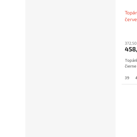
Topán
červe
372,50
458,
Topánk
čierne
39