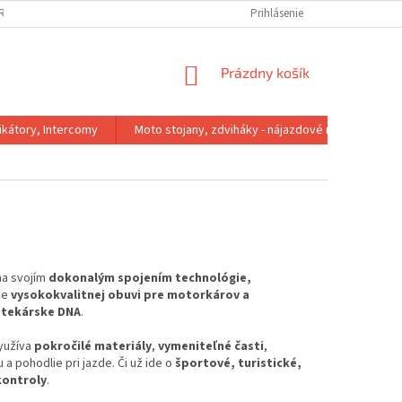
IRMA
REKLAMACNY PORIADOK
VÝMENA VEĽKOSTI
Prihlásenie
VRÁTENIE 
NÁKUPNÝ
Prázdny košík
KOŠÍK
kátory, Intercomy
Moto stojany, zdviháky - nájazdové rampy
ma svojím
dokonalým spojením technológie,
obe
vysokokvalitnej obuvi pre motorkárov a
etekárske DNA
.
využíva
pokročilé materiály
,
vymeniteľné časti
,
a pohodlie pri jazde. Či už ide o
športové, turistické,
kontroly
.