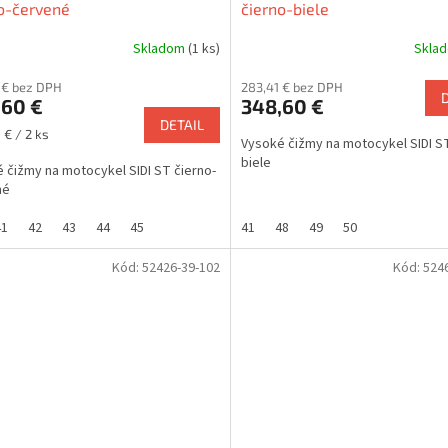
o-červené
čierno-biele
Skladom
(1 ks)
Skla
 € bez DPH
283,41 € bez DPH
,60 €
348,60 €
DETAIL
ková
 € / 2 ks
Vysoké čižmy na motocykel SIDI ST
biele
 čižmy na motocykel SIDI ST čierno-
né
41
42
43
44
45
41
48
49
50
Kód:
52426-39-102
Kód:
524