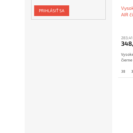
Vysok
PRIHLÁSIŤ SA
AIR č
283,41
348
Vysoké
čierne
38