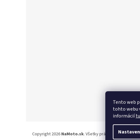
Z
á
p
ä
t
i
e
Tento web p
tohto webu v
informácií
t
Nastaven
Copyright 2026
NaMoto.sk
. Všetky práva vyhradené.