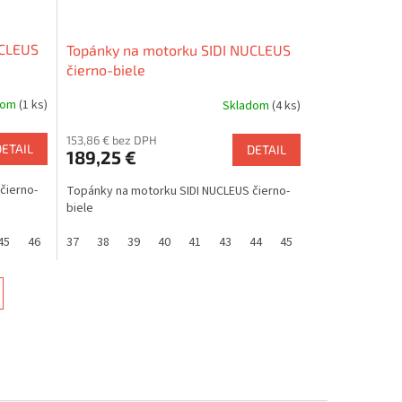
UCLEUS
Topánky na motorku SIDI NUCLEUS
čierno-biele
dom
(1 ks)
Skladom
(4 ks)
153,86 € bez DPH
DETAIL
DETAIL
189,25 €
čierno-
Topánky na motorku SIDI NUCLEUS čierno-
biele
45
46
47
37
38
39
40
41
43
44
45
46
47
48