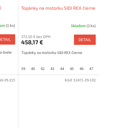
X
Topánky na motorku SIDI REX čierne
dom
(1 ks)
Skladom
(2 ks)
372,50 € bez DPH
DETAIL
DETAIL
458,17 €
o-biele
Topánky na motorku SIDI REX čierne
39
40
42
43
44
45
46
47
48
60-39-215
Kód:
52471-39-102