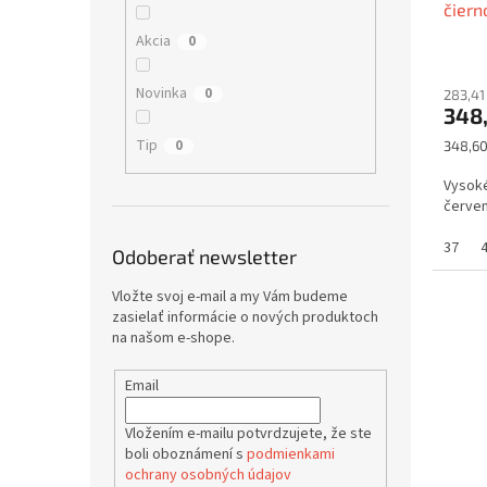
čiern
t
v
o
Akcia
0
v
Novinka
0
283,41
348
Tip
0
Jednot
348,60
cena:
Vysoké
červe
37
Odoberať newsletter
Vložte svoj e-mail a my Vám budeme
zasielať informácie o nových produktoch
na našom e-shope.
Email
Vložením e-mailu potvrdzujete, že ste
boli oboznámení s
podmienkami
ochrany osobných údajov