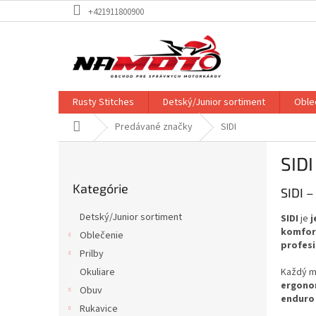
Prejsť
+421911800900
na
obsah
Rusty Stitches
Detský/Junior sortiment
Oble
Domov
Predávané značky
SIDI
B
SIDI
o
Preskočiť
č
Kategórie
kategórie
SIDI 
n
ý
Detský/Junior sortiment
SIDI
je
j
p
komfort
Oblečenie
a
profes
Prilby
n
e
Okuliare
Každý m
ergono
l
Obuv
enduro 
Rukavice