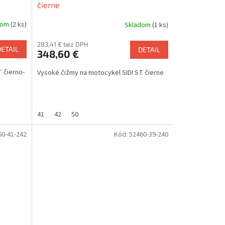
čierne
dom
(2 ks)
Skladom
(1 ks)
283,41 € bez DPH
DETAIL
DETAIL
348,60 €
 čierno-
Vysoké čižmy na motocykel SIDI ST čierne
41
42
50
60-41-242
Kód:
52460-39-240