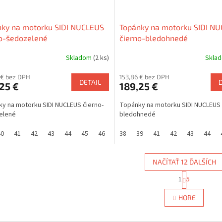
nky na motorku SIDI NUCLEUS
Topánky na motorku SIDI N
o-šedozelené
čierno-bledohnedé
Skladom
(2 ks)
Skla
 € bez DPH
153,86 € bez DPH
DETAIL
25 €
189,25 €
y na motorku SIDI NUCLEUS čierno-
Topánky na motorku SIDI NUCLEUS 
elené
bledohnedé
40
41
42
43
44
45
46
47
38
48
39
49
41
50
42
43
44
NAČÍTAŤ 12 ĎALŠÍCH
S
1
5
O
t
r
v
HORE
á
l
n
á
k
d