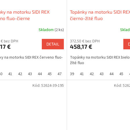
ky na motorku SIDI REX
Topánky na motorku SIDI REX
no fluo-čierne
čierno-žlté fluo
Skladom
(2 ks)
Skla
 € bez DPH
372,50 € bez DPH
DETAIL
17 €
458,17 €
y na motorku SIDI REX červeno fluo-
Topánky na motorku SIDI REX bielo
žlté fluo
40
41
42
43
44
45
47
48
39
41
42
43
44
45
Kód:
52624-39-195
Kód:
526