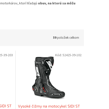
ok motorkárov, ktorí hľadajú
obuv, na ktorú sa môžu
59
položiek celkom
25-39-203
Kód:
52425-39-102
SIDI ST
Vysoké čižmy na motocykel SIDI ST