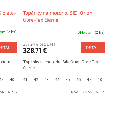
 bielo-
Topánky na motorku SiDi Orion
Gore-Tex čierne
dom
(2 ks)
Skladom
(2 ks)
267,24 € bez DPH
DETAIL
DETAIL
328,71 €
-čierno-
Topánky na motorku SiDi Orion Gore-Tex
čierne
47
48
41
42
43
44
45
46
47
48
49
24-39-196
Kód:
52624-39-104