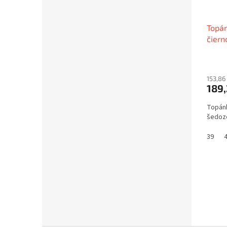
Topá
čiern
153,86
189,
Topánk
šedoz
39