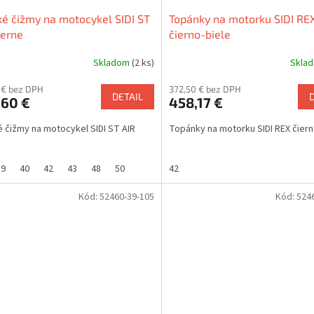
é čižmy na motocykel SIDI ST
Topánky na motorku SIDI RE
ierne
čierno-biele
Skladom
(2 ks)
Skla
 € bez DPH
372,50 € bez DPH
DETAIL
,60 €
458,17 €
 čižmy na motocykel SIDI ST AIR
Topánky na motorku SIDI REX čiern
39
40
42
43
48
50
42
Kód:
52460-39-105
Kód:
524