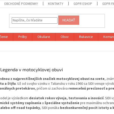
OBCHODNÉ PODMIENKY
KONTAKTY
GDPR ESHOP
GDPR F
HĽADAŤ
čenie
Prilby
Okuliare
Obuv
Rukavice
Komuni
– Legenda v motocyklovej obuvi
ednou z najprestížnejších značiek motocyklovej obuvi na svete
, zná
u a štýlu
. Už od svojho vzniku v Taliansku v roku 1960 sa SIDI venuje výr
ionálnych pretekárov
, pričom si zachováva
remeselnú precíznosť a pr
odel je výsledkom
desiatok rokov vývoja, testovania a inovácií
. SIDI 
mické systémy zapínania
a
špeciálne vystuženie
pre maximálnu ochranu 
alebo off-road topánky
, SIDI ponúka
bezkonkurenčný pocit istoty a 