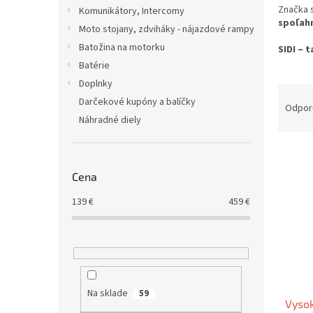
Značka s
Komunikátory, Intercomy
spoľah
Moto stojany, zdviháky - nájazdové rampy
Batožina na motorku
SIDI – 
Batérie
Doplnky
R
Darčekové kupóny a balíčky
a
Odpor
Náhradné diely
d
e
V
n
ý
i
Cena
p
e
i
p
139
€
459
€
s
r
p
o
r
d
o
u
d
k
u
t
Na sklade
59
Vysok
k
o