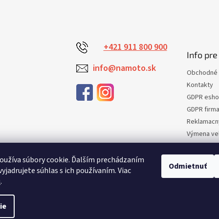
o
a
v
c
a
i
n
e
i
e
p
+421 911 800 900
Info pre
r
v
info@namoto.sk
Obchodné 
k
y
Kontakty
v
GDPR esh
ý
GDPR firm
p
i
Reklamacn
s
Výmena veľ
u
Vrátenie t
Certifikaci
oužíva súbory cookie. Ďalším prechádzaním
Odmietnuť
yjadrujete súhlas s ich používaním. Viac
Moja obje
u
.
ie