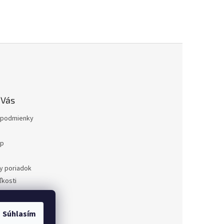
 Vás
podmienky
op
a
y poriadok
kosti
ovaru
a
Súhlasím
dnávka