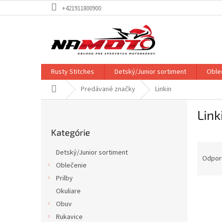
Prejsť
+421911800900
na
obsah
Rusty Stitches
Detský/Junior sortiment
Oble
Domov
Predávané značky
Linkin
B
Link
o
Preskočiť
č
Kategórie
kategórie
n
R
ý
Detský/Junior sortiment
a
p
Odpor
Oblečenie
d
a
Prilby
e
n
V
n
e
Okuliare
ý
i
l
Obuv
p
e
Rukavice