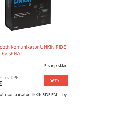
ooth komunikator LINKIN RIDE
II by SENA
E-shop sklad
 € bez DPH
DETAIL
€
oth komunikator LINKIN RIDE PAL III by
O
v
l
á