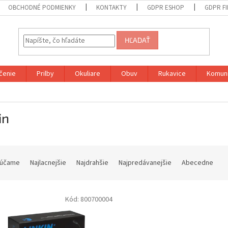
OBCHODNÉ PODMIENKY
KONTAKTY
GDPR ESHOP
GDPR F
HĽADAŤ
čenie
Prilby
Okuliare
Obuv
Rukavice
Komuni
in
účame
Najlacnejšie
Najdrahšie
Najpredávanejšie
Abecedne
Kód:
800700004