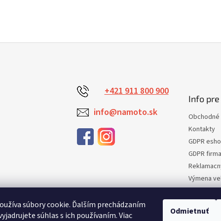
+421 911 800 900
Info pre
info@namoto.sk
Obchodné 
Kontakty
GDPR esh
GDPR firm
Reklamacn
Výmena veľ
Vrátenie t
Certifikaci
oužíva súbory cookie. Ďalším prechádzaním
Odmietnuť
yjadrujete súhlas s ich používaním. Viac
Moja obje