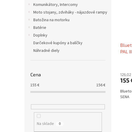
i
p
Komunikátory, Intercomy
s
r
Moto stojany, zdviháky - nájazdové rampy
p
o
r
d
Batožina na motorku
o
u
Batérie
d
k
Doplnky
u
t
Darčekové kupóny a balíčky
Bluet
k
o
Náhradné diely
PAL I
t
v
o
v
Cena
126,02
155 
155
€
156
€
Blueto
SENA
Na sklade
0