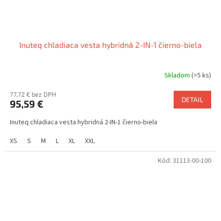
Inuteq chladiaca vesta hybridná 2-IN-1 čierno-biela
Skladom
(>5 ks)
77,72 € bez DPH
DETAIL
95,59 €
Inuteq chladiaca vesta hybridná 2-IN-1 čierno-biela
XS
S
M
L
XL
XXL
Kód:
31113-00-100