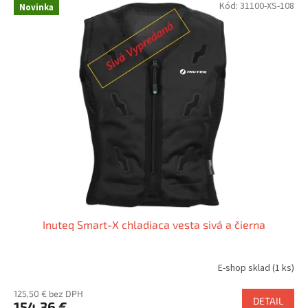
Kód:
31100-XS-108
Novinka
Inuteq Smart-X chladiaca vesta sivá a čierna
E-shop sklad
(1 ks)
125,50 € bez DPH
DETAIL
154,36 €