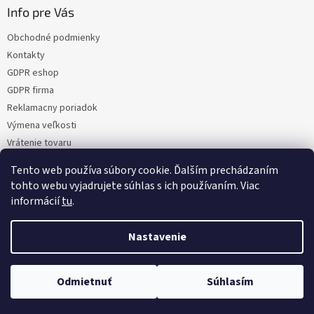
Info pre Vás
Obchodné podmienky
Kontakty
GDPR eshop
GDPR firma
Reklamacny poriadok
Výmena veľkosti
Vrátenie tovaru
Certifikacia
Tento web používa súbory cookie. Ďalším prechádzaním
Moja objednávka
tohto webu vyjadrujete súhlas s ich používaním. Viac
informácií
tu
.
Nastavenie
Vytvoril Shoptet
Odmietnuť
Súhlasím
Copyright 2026
NaMoto.sk
. Všetky práva vyhradené.