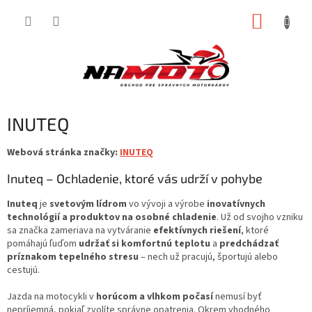
Prejsť
NÁKUP
na
obsah
KOŠÍK
INUTEQ
Webová stránka značky:
INUTEQ
Inuteq – Ochladenie, ktoré vás udrží v pohybe
Inuteq
je
svetovým lídrom
vo vývoji a výrobe
inovatívnych
technológií a produktov na osobné chladenie
. Už od svojho vzniku
sa značka zameriava na vytváranie
efektívnych riešení
, ktoré
pomáhajú ľuďom
udržať si komfortnú teplotu
a
predchádzať
príznakom tepelného stresu
– nech už pracujú, športujú alebo
cestujú.
Jazda na motocykli v
horúcom a vlhkom počasí
nemusí byť
nepríjemná, pokiaľ zvolíte správne opatrenia. Okrem vhodného