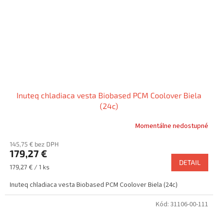
Inuteq chladiaca vesta Biobased PCM Coolover Biela
(24c)
Momentálne nedostupné
145,75 € bez DPH
179,27 €
DETAIL
Jednotková
179,27 € / 1 ks
cena:
Inuteq chladiaca vesta Biobased PCM Coolover Biela (24c)
Kód:
31106-00-111