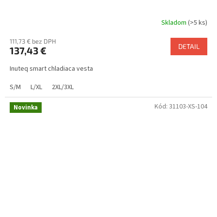
Skladom
(>5 ks)
111,73 € bez DPH
DETAIL
137,43 €
Inuteq smart chladiaca vesta
S/M
L/XL
2XL/3XL
Kód:
31103-XS-104
Novinka