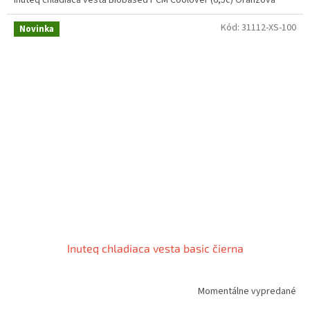
Inuteq chladiaca vesta Biobased PCM Coolover (6,5c) Oranžová
Kód:
31112-XS-100
Novinka
Inuteq chladiaca vesta basic čierna
Momentálne vypredané