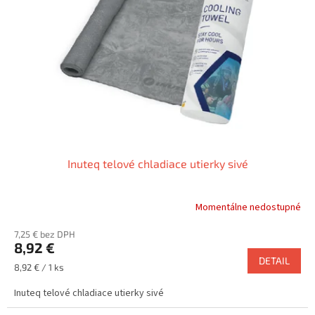
p
u
r
k
o
t
d
o
u
v
k
t
o
v
Inuteq telové chladiace utierky sivé
Momentálne nedostupné
7,25 € bez DPH
8,92 €
DETAIL
Jednotková
8,92 € / 1 ks
cena:
Inuteq telové chladiace utierky sivé