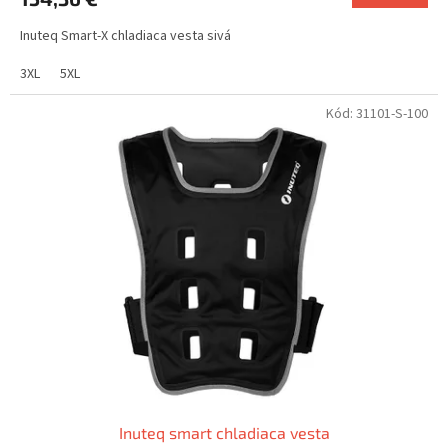
Inuteq Smart-X chladiaca vesta sivá
3XL
5XL
Kód:
31101-S-100
Inuteq smart chladiaca vesta