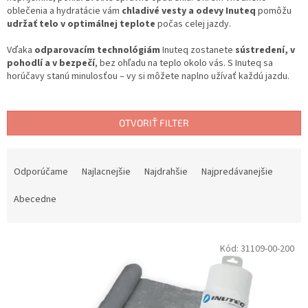
oblečenia a hydratácie vám
chladivé vesty a odevy Inuteq
pomôžu
udržať telo v optimálnej teplote
počas celej jazdy.
Vďaka
odparovacím technológiám
Inuteq zostanete
sústredení, v
pohodlí a v bezpečí
, bez ohľadu na teplo okolo vás. S Inuteq sa
horúčavy stanú minulosťou – vy si môžete naplno užívať každú jazdu.
OTVORIŤ FILTER
R
a
Odporúčame
Najlacnejšie
Najdrahšie
Najpredávanejšie
d
e
Abecedne
n
i
V
e
Kód:
31109-00-200
ý
p
p
r
i
o
s
d