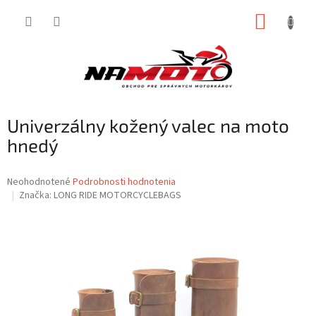
Prejsť
NÁKUP
na
obsah
KOŠÍK
Univerzálny kožený valec na moto
hnedý
Priemerné
Neohodnotené
Podrobnosti hodnotenia
hodnotenie
Značka:
LONG RIDE MOTORCYCLEBAGS
produktu
je
0,0
z
5
hviezdičiek.