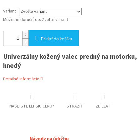
Variant
Môžeme doručiť do:
Zvoľte variant
Pridať do košíka
Univerzálny kožený valec predný na motorku,
hnedý
Detailné informácie
NAŠLI STE LEPŠIU CENU?
STRÁŽIŤ
ZDIEĽAŤ
Návody na údržbu