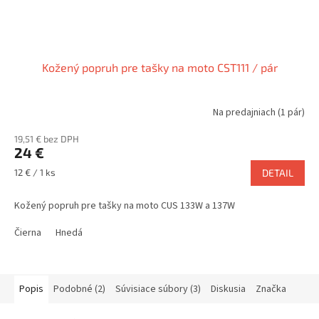
Kožený popruh pre tašky na moto CST111 / pár
Na predajniach
(1 pár)
19,51 € bez DPH
24 €
Jednotková
12 € / 1 ks
DETAIL
cena:
Kožený popruh pre tašky na moto CUS 133W a 137W
Čierna
Hnedá
Popis
Podobné (2)
Súvisiace súbory (3)
Diskusia
Značka