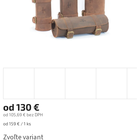
od
130 €
od
105,69 €
bez DPH
Jednotková
od 159 € / 1 ks
cena:
Zvoľte variant