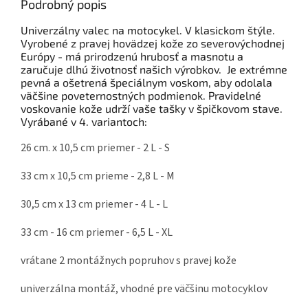
Podrobný popis
Univerzálny valec na motocykel. V klasickom štýle.
Vyrobené z pravej hovädzej kože zo severovýchodnej
Európy - má prirodzenú hrubosť a masnotu a
zaručuje dlhú životnosť našich výrobkov. Je extrémne
pevná a ošetrená špeciálnym voskom, aby odolala
väčšine poveternostných podmienok. Pravidelné
voskovanie kože udrží vaše tašky v špičkovom stave.
Vyrábané v 4. variantoch:
26 cm. x 10,5 cm priemer - 2 L - S
33 cm x 10,5 cm prieme - 2,8 L - M
30,5 cm x 13 cm priemer - 4 L - L
33 cm - 16 cm priemer - 6,5 L - XL
vrátane 2 montážnych popruhov s pravej kože
univerzálna montáž, vhodné pre väčšinu motocyklov