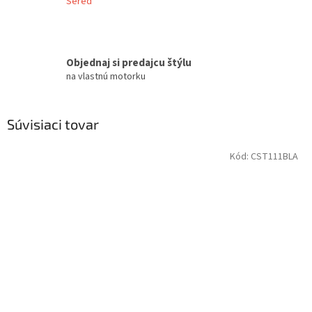
Sereď
Objednaj si predajcu štýlu
na vlastnú motorku
Súvisiaci tovar
Kód:
CST111BLA