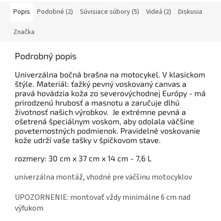
Popis
Podobné (2)
Súvisiace súbory (5)
Videá (2)
Diskusia
Značka
Podrobný popis
Univerzálna bočná brašna na motocykel. V klasickom
štýle. Materiál: ťažký pevný voskovaný canvas a
pravá hovädzia koža zo severovýchodnej Európy - má
prirodzenú hrubosť a masnotu a zaručuje dlhú
životnosť našich výrobkov. Je extrémne pevná a
ošetrená špeciálnym voskom, aby odolala väčšine
poveternostných podmienok. Pravidelné voskovanie
kože udrží vaše tašky v špičkovom stave.
rozmery: 30 cm x 37 cm x 14 cm - 7,6 L
univerzálna montáž, vhodné pre väčšinu motocyklov
UPOZORNENIE: montovať vždy minimálne 6 cm nad
výfukom