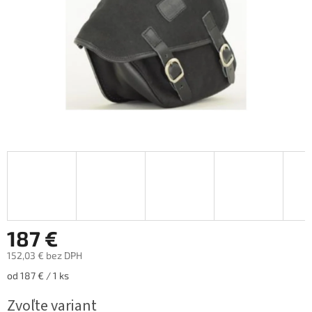
187 €
152,03 € bez DPH
Jednotková
od 187 € / 1 ks
cena:
Zvoľte variant