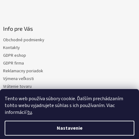
Info pre Vás
Obchodné podmienky
Kontakty
GDPR eshop
GDPR firma
Reklamacny poriadok
Výmena veľkosti
Vrátenie tovaru
Certifikacia
Tento web používa súbory cookie. Ďalším prechádzaním
Moja objednávka
tohto webu vyjadrujete súhlas s ich používaním. Viac
informácií
tu
.
Nastavenie
Vytvoril Shoptet