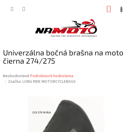
Prejsť
NÁKUP
na
obsah
KOŠÍK
Univerzálna bočná brašna na moto
čierna 274/275
Priemerné
Neohodnotené
Podrobnosti hodnotenia
hodnotenie
Značka:
LONG RIDE MOTORCYCLEBAGS
produktu
je
0,0
z
5
hviezdičiek.