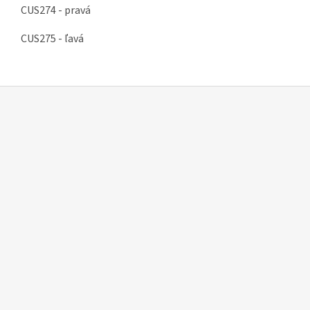
CUS274 - pravá
CUS275 - ľavá
Z
á
p
ä
t
i
e