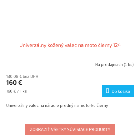
Univerzálny kožený valec na moto čierny 124
Na predajniach
(1 ks)
130,08 € bez DPH
160 €
Jednotková
160 € / 1 ks
Do košíka
cena:
Univerzálny valec na náradie predný na motorku čierny
ZOBRAZIŤ VŠETKY SÚVISIACE PRODUKTY