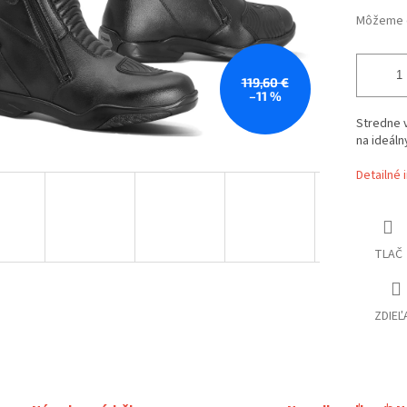
Môžeme d
119,60 €
–11 %
Stredne 
na ideáln
Detailné 
TLAČ
ZDIEĽ