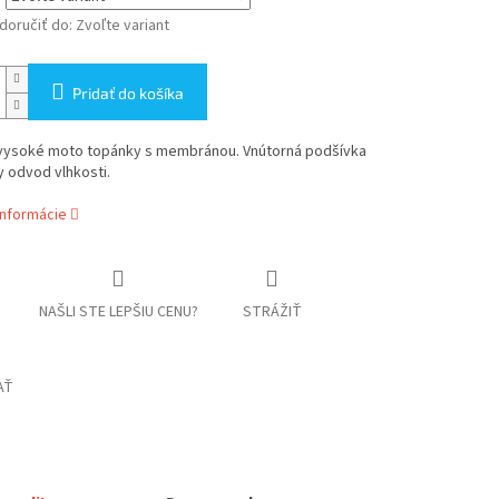
oručiť do:
Zvoľte variant
Pridať do košíka
vysoké moto topánky s membránou. Vnútorná podšívka
y odvod vlhkosti.
informácie
NAŠLI STE LEPŠIU CENU?
STRÁŽIŤ
AŤ