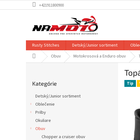
Prejsť
+421911800900
na
obsah
Rusty Stitches
Detský/Junior sortiment
Oble
Domov
Obuv
Motokrosová a Enduro obuv
B
Top
o
Preskočiť
č
Kategórie
kategórie
Tip
n
ý
Detský/Junior sortiment
p
Oblečenie
a
Prilby
n
e
Okuliare
l
Obuv
Chopper a cruiser obuv