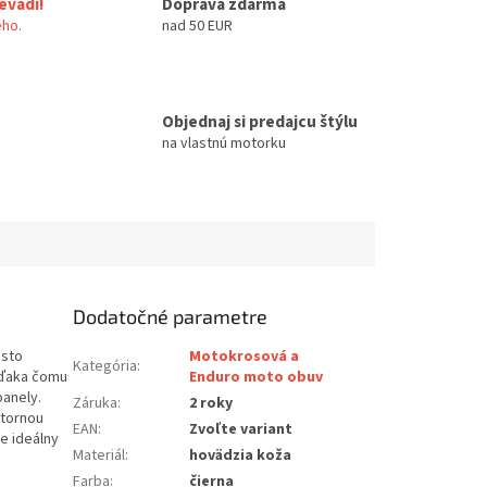
evadi!
Doprava zdarma
ho.
nad 50 EUR
Objednaj si predajcu štýlu
na vlastnú motorku
Dodatočné parametre
 Isto
Motokrosová a
Kategória
:
vďaka čomu
Enduro moto obuv
panely.
Záruka
:
2 roky
útornou
EAN
:
Zvoľte variant
e ideálny
Materiál
:
hovädzia koža
Farba
:
čierna