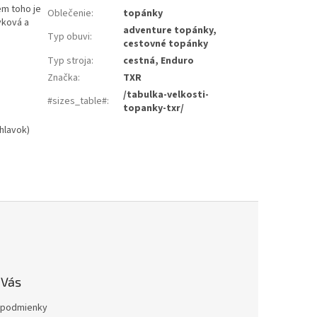
em toho je
Oblečenie
:
topánky
yková a
adventure topánky,
Typ obuvi
:
cestovné topánky
Typ stroja
:
cestná, Enduro
Značka
:
TXR
/tabulka-velkosti-
#sizes_table#
:
topanky-txr/
hlavok)
 Vás
podmienky