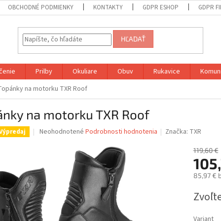
OBCHODNÉ PODMIENKY
KONTAKTY
GDPR ESHOP
GDPR F
HĽADAŤ
čenie
Prilby
Okuliare
Obuv
Rukavice
Komuni
Topánky na motorku TXR Roof
ánky na motorku TXR Roof
Priemerné
Neohodnotené
Podrobnosti hodnotenia
Značka:
TXR
Výpredaj
hodnotenie
produktu
119,60 €
je
105
0,0
85,97 € 
z
5
Jednotk
Zvoľte
hviezdičiek.
cena:
Variant