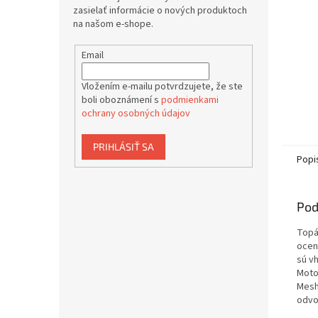
zasielať informácie o nových produktoch
na našom e-shope.
Email
Vložením e-mailu potvrdzujete, že ste
boli oboznámení s
podmienkami
ochrany osobných údajov
PRIHLÁSIŤ SA
Popi
Pod
Topá
ocen
sú vh
Moto
Mesh
odvo