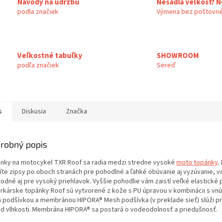
Návody na údržbu
Nesadla veľkosť? N
podla značiek
Výmena bez poštovné
Veľkostné tabuľky
SHOWROOM
podľa značiek
Sereď
s
Diskusia
Značka
robný popis
nky na motocykel TXR Roof sa radia medzi stredne vysoké
moto topánky
.
íte zipsy po oboch stranách pre pohodlné a ľahké obúvanie aj vyzúvanie, 
odné aj pre vysoký priehlavok. Vyššie pohodlie vám zaistí veľké elastické 
rkárske topánky Roof sú vytvorené z kože s PU úpravou v kombinácii s vn
 podšívkou a membránou HIPORA® Mesh podšívka (v preklade sieť) slúži pr
d vlhkosti. Membrána HIPORA® sa postará o vodeodolnosť a priedušnosť.