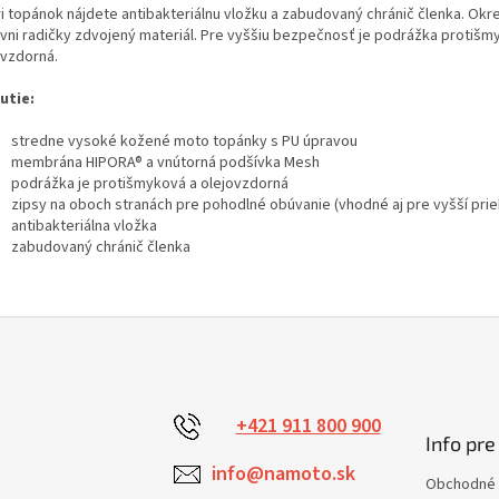
ri topánok nájdete antibakteriálnu vložku a zabudovaný chránič členka. Okr
ovni radičky zdvojený materiál. Pre vyššiu bezpečnosť je podrážka protišm
ovzdorná.
utie:
stredne vysoké kožené moto topánky s PU úpravou
membrána HIPORA® a vnútorná podšívka Mesh
podrážka je protišmyková a olejovzdorná
zipsy na oboch stranách pre pohodlné obúvanie (vhodné aj pre vyšší prie
antibakteriálna vložka
zabudovaný chránič členka
+421 911 800 900
Info pre
info@namoto.sk
Obchodné 