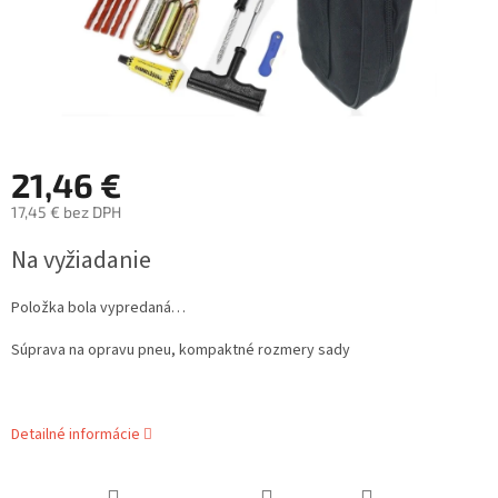
21,46 €
17,45 € bez DPH
Jednotková
Na vyžiadanie
cena:
Položka bola vypredaná…
Súprava na opravu pneu, kompaktné rozmery sady
Detailné informácie