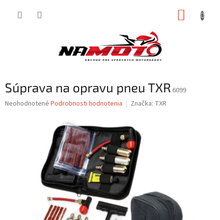
Prejsť
NÁKUP
na
obsah
KOŠÍK
Súprava na opravu pneu TXR
6099
Priemerné
Neohodnotené
Podrobnosti hodnotenia
Značka:
TXR
hodnotenie
produktu
je
0,0
z
5
hviezdičiek.