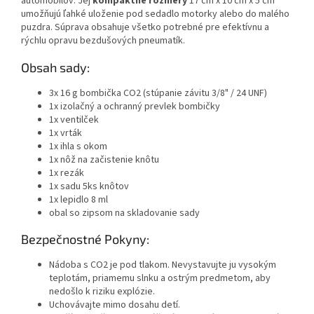
automobilov. Jej
kompaktné rozmery
17 cm x 10 cm x 5 cm
umožňujú ľahké uloženie pod sedadlo motorky alebo do malého
puzdra. Súprava obsahuje všetko potrebné pre efektívnu a
rýchlu opravu bezdušových pneumatík.
Obsah sady:
3x 16 g bombička CO2 (stúpanie závitu 3/8" / 24 UNF)
1x izolačný a ochranný prevlek bombičky
1x ventilček
1x vrták
1x ihla s okom
1x nôž na začistenie knôtu
1x rezák
1x sadu 5ks knôtov
1x lepidlo 8 ml
obal so zipsom na skladovanie sady
Bezpečnostné Pokyny:
Nádoba s CO2 je pod tlakom. Nevystavujte ju vysokým
teplotám, priamemu slnku a ostrým predmetom, aby
nedošlo k riziku explózie.
Uchovávajte mimo dosahu detí.