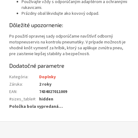
Používajte vždy s odporúčaným adaptérom a ochrannými
rukavicami.
Prázdny obal likvidujte ako kovový odpad.
Dôležité upozornenie:
Po použití opravnej sady odporúčame navštíviť odborný
motopneuservis na kontrolu pneumatiky. V prípade možnosti je
vhodné knôt vymeniť za hríbik, ktorý sa aplikuje zvnútra pneu,
pre zaistenie lepšej stability a bezpečnosti.
Dodatočné parametre
Kategória
:
Doplnky
Záruka
:
2 roky
EAN
:
7434027011009
#sizes_table#
:
hidden
Položka bola vypredaná…
Z
á