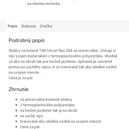
na vlastnú motorku
Popis
Diskusia
Značka
Podrobný popis
Slidery na kolená TXR Circuit fluo žlté sú univerzálne. Získajú si
Vás svojim materiálom z termoplastového polyuretánu. Vhodné
sú ako na okruh tak pre bežné jazdenie. Upínanie je zaistené
pomocou suchého zipsu. A sú tvarované tak aby ideálne sedeli
na svojom mieste .
Cena je za pár.
Zhrnutie:
sú univerzálne kolenné slidery
z termoplastového polyuretánu
na bežné jazdenie tak aj na okruh
na suchý zips
tvarované aby ideálne sedeli na svojom mieste
cena za pár