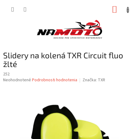
Prejsť
NÁKUP
na
obsah
KOŠÍK
Slidery na kolená TXR Circuit fluo
žlté
252
Priemerné
Neohodnotené
Podrobnosti hodnotenia
Značka:
TXR
hodnotenie
produktu
je
0,0
z
5
hviezdičiek.