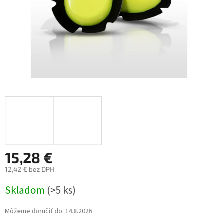
15,28 €
12,42 € bez DPH
Jednotková
Skladom
(>5 ks)
cena:
Môžeme doručiť do:
14.8.2026