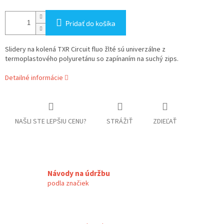
Pridať do košíka
Slidery na kolená TXR Circuit fluo žlté sú univerzálne z
termoplastového polyuretánu so zapínaním na suchý zips.
Detailné informácie
NAŠLI STE LEPŠIU CENU?
STRÁŽIŤ
ZDIEĽAŤ
Návody na údržbu
podla značiek