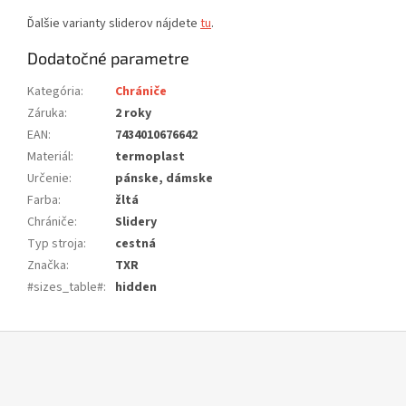
Ďalšie varianty sliderov nájdete
tu
.
Dodatočné parametre
Kategória
:
Chrániče
Záruka
:
2 roky
EAN
:
7434010676642
Materiál
:
termoplast
Určenie
:
pánske, dámske
Farba
:
žltá
Chrániče
:
Slidery
Typ stroja
:
cestná
Značka
:
TXR
#sizes_table#
:
hidden
Z
á
p
ä