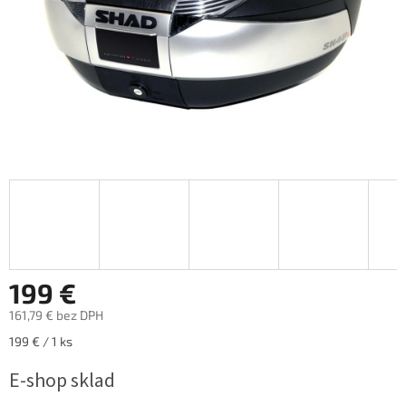
199 €
161,79 € bez DPH
Jednotková
199 € / 1 ks
cena:
E-shop sklad