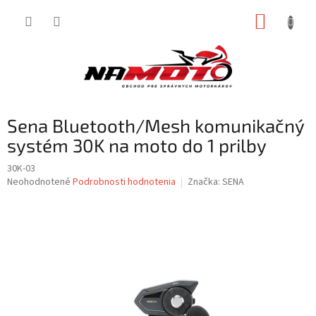
Prejsť
NÁKUP
na
obsah
KOŠÍK
Sena Bluetooth/Mesh komunikačný
systém 30K na moto do 1 prilby
30K-03
Priemerné
Neohodnotené
Podrobnosti hodnotenia
Značka:
SENA
hodnotenie
produktu
je
0,0
z
5
hviezdičiek.