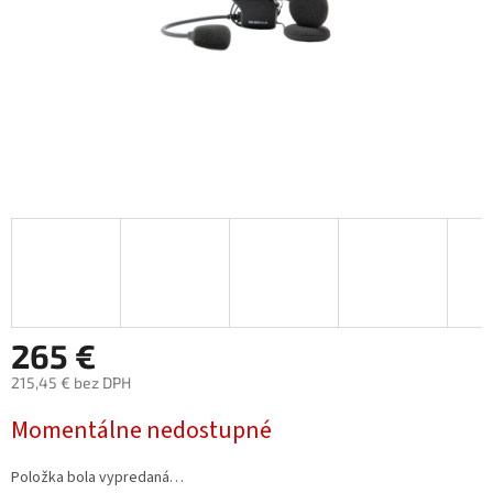
265 €
215,45 € bez DPH
Jednotková
Momentálne nedostupné
cena:
Položka bola vypredaná…