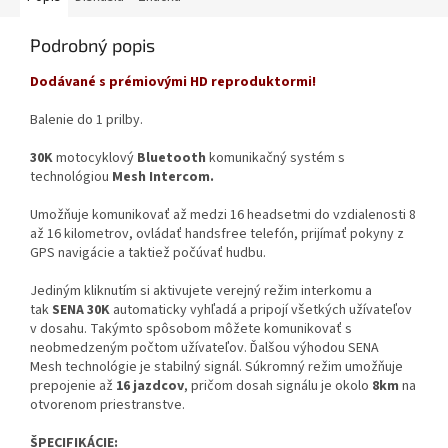
Podrobný popis
Dodávané s prémiovými HD reproduktormi!
Balenie do 1 prilby.
30K
motocyklový
Bluetooth
komunikačný systém s
technológiou
Mesh Intercom.
Umožňuje komunikovať až medzi 16 headsetmi do vzdialenosti 8
až 16 kilometrov, ovládať handsfree telefón, prijímať pokyny z
GPS navigácie a taktiež počúvať hudbu.
Jediným kliknutím si aktivujete verejný režim interkomu a
tak
SENA 30K
automaticky vyhľadá a pripojí všetkých užívateľov
v dosahu. Takýmto spôsobom môžete komunikovať s
neobmedzeným počtom užívateľov. Ďalšou výhodou SENA
Mesh technológie je stabilný signál. Súkromný režim umožňuje
prepojenie až
16 jazdcov
, pričom dosah signálu je okolo
8km
na
otvorenom priestranstve.
ŠPECIFIKÁCIE: