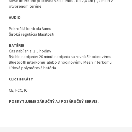
Mesh interkom: pracovná vzdialenosť do 2,0 km (1,2 míle) v
otvorenom teréne
AUDIO
Pokročilá kontrola šumu
Široká regulácia hlasitosti
BATÉRIE
Čas nabíjania: 1,5 hodiny
Rýchle nabíjanie: 20 minút nabíjania sa rovná 5 hodinovému
Bluetooth interkomu alebo 3 hodinovému Mesh interkomu
Lítiová polymérová batéria
CERTIFIKÁTY
CE, FCC, IC
POSKYTUJEME ZÁRUČNÝ AJ POZÁRUČNÝ SERVIS.
Z