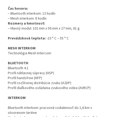
Čas hovoru:
– Bluetooth interkom: 13 hodín
– Mesh interkom: 8 hodín
Rozmery a hmotnosť:
– Hlavný modul: 102 mm x 56 mm x 27 mm, 61 g
Prevádzková teplota:
-10 ° C – 55 ° C
MESH INTERKOM
Technológia Mesh Intercom
BLUETOOTH
Bluetooth 4.1
Profil náhlavnej súpravy (HSP)
Profil handsfree (HFP)
Profil rozšírenej distribúcie zvuku (A2DP)
Profil diaľkového ovládania zvukového videa (AVRCP)
INTERKOM
Bluetooth interkom: pracovná vzdialenosť do 1,6 km v
otvorenom teréne