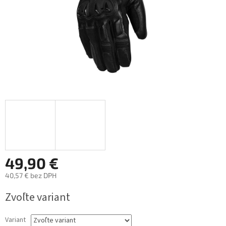
49,90 €
40,57 € bez DPH
Jednotková
Zvoľte variant
cena:
Variant