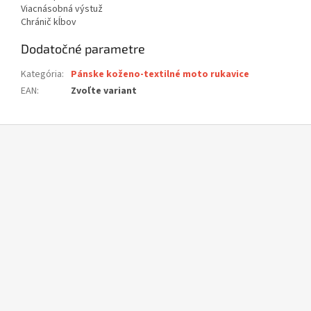
Viacnásobná výstuž
Chránič kĺbov
Dodatočné parametre
Kategória
:
Pánske koženo-textilné moto rukavice
EAN
:
Zvoľte variant
Z
á
p
ä
t
i
e