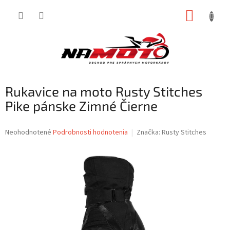
Prejsť
NÁKUP
na
obsah
KOŠÍK
Rukavice na moto Rusty Stitches
Pike pánske Zimné Čierne
Priemerné
Neohodnotené
Podrobnosti hodnotenia
Značka:
Rusty Stitches
hodnotenie
produktu
je
0,0
z
5
hviezdičiek.