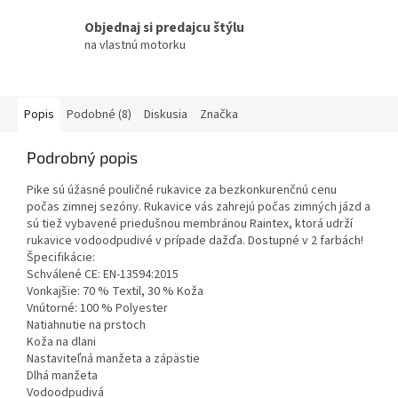
Objednaj si predajcu štýlu
na vlastnú motorku
Popis
Podobné (8)
Diskusia
Značka
Podrobný popis
Pike sú úžasné pouličné rukavice za bezkonkurenčnú cenu
počas zimnej sezóny.
Rukavice vás zahrejú počas zimných jázd a
sú tiež vybavené priedušnou membránou Raintex, ktorá udrží
rukavice vodoodpudivé v prípade dažďa.
Dostupné v 2 farbách!
Špecifikácie:
Schválené CE: EN-13594:2015
Vonkajšie: 70 % Textil, 30 % Koža
Vnútorné: 100 % Polyester
Natiahnutie na prstoch
Koža na dlani
Nastaviteľná manžeta a zápästie
Dlhá manžeta
Vodoodpudivá