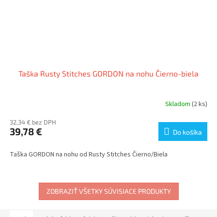
Taška Rusty Stitches GORDON na nohu Čierno-biela
Skladom
(2 ks)
32,34 € bez DPH
39,78 €
Do košíka
Taška GORDON na nohu od Rusty Stitches Čierno/Biela
ZOBRAZIŤ VŠETKY SÚVISIACE PRODUKTY