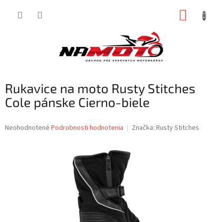
Prejsť
NÁKUP
na
obsah
KOŠÍK
Rukavice na moto Rusty Stitches
Cole pánske Cierno-biele
Priemerné
Neohodnotené
Podrobnosti hodnotenia
Značka:
Rusty Stitches
hodnotenie
produktu
je
0,0
z
5
hviezdičiek.