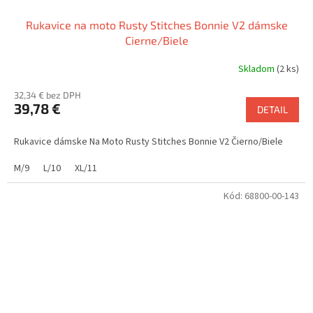
Rukavice na moto Rusty Stitches Bonnie V2 dámske
Cierne/Biele
Skladom
(2 ks)
32,34 € bez DPH
39,78 €
DETAIL
Rukavice dámske Na Moto Rusty Stitches Bonnie V2 Čierno/Biele
M/9
L/10
XL/11
Kód:
68800-00-143