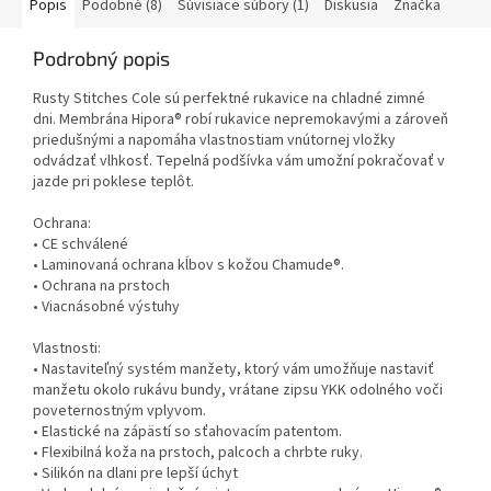
Popis
Podobné (8)
Súvisiace súbory (1)
Diskusia
Značka
Podrobný popis
Rusty Stitches Cole sú perfektné rukavice na chladné zimné
dni. Membrána Hipora® robí rukavice nepremokavými a zároveň
priedušnými a napomáha vlastnostiam vnútornej vložky
odvádzať vlhkosť. Tepelná podšívka vám umožní pokračovať v
jazde pri poklese teplôt.
Ochrana:
• CE schválené
• Laminovaná ochrana kĺbov s kožou Chamude®.
• Ochrana na prstoch
• Viacnásobné výstuhy
Vlastnosti:
• Nastaviteľný systém manžety, ktorý vám umožňuje nastaviť
manžetu okolo rukávu bundy, vrátane zipsu YKK odolného voči
poveternostným vplyvom.
• Elastické na zápästí so sťahovacím patentom.
• Flexibilná koža na prstoch, palcoch a chrbte ruky.
• Silikón na dlani pre lepší úchyt