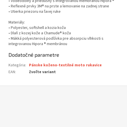
• Vodeodolný a priedušný s integrovanou membránou Hipora ®
• Reflexné prvky 3M® na prste a lemovanie na zadnej strane
• Utierka priezoru na ľavej ruke
Materiály:
• Polyester, softshell a kozia koža
• Dlaň z kozej kože a Chamude® koža
•
Mäkká polyesterová podšívka pre absorpciu vlhkosti s
integrovanou Hipora ® membránou
Dodatočné parametre
Kategória
:
Pánske koženo-textilné moto rukavice
EAN
:
Zvoľte variant
Z
á
p
ä
t
i
e