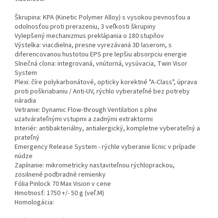
Škrupina: KPA (Kinetic Polymer Alloy) s vysokou pevnosťou a
odolnosťou proti prerazeniu, 3 veľkosti škrupiny
Vylepšený mechanizmus preklápania o 180 stupňov
Výstelka: viacdielna, presne vyrezávaná 3D laserom, s
diferencovanou hustotou EPS pre lepšiu absorpciu energie
Slnečná clona: integrovaná, vnútorná, vysúvacia, Twin Visor
System
Plexi: číre polykarbonátové, opticky korektné "A-Class", úprava
proti poškriabaniu / Anti-UV, rýchlo vyberateľné bez potreby
náradia
Vetranie: Dynamic Flow-through Ventilation s plne
uzatvárateľnými vstupmi a zadnými extraktormi
Interiér: antibakteriálny, antialergický, kompletne vyberateľný a
prateľný
Emergency Release System - rýchle vyberanie lícnic v prípade
núdze
Zapínanie: mikrometricky nastaviteľnou rýchloprackou,
zosilnené podbradné remienky
Fólia Pinlock 70 Max Vision v cene
Hmotnosť: 1750 +/- 50 g (veľ.M)
Homologácia: