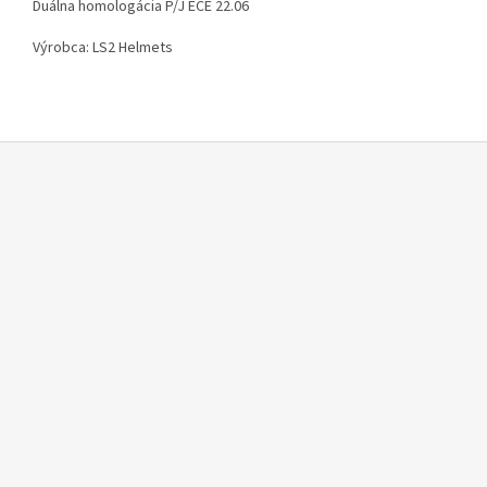
Duálna homologácia P/J ECE 22.06
Výrobca: LS2 Helmets
Z
á
p
ä
t
i
e