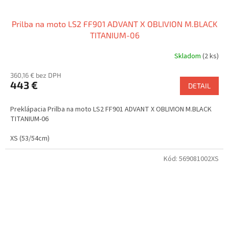
Prilba na moto LS2 FF901 ADVANT X OBLIVION M.BLACK
TITANIUM-06
Skladom
(2 ks)
360,16 € bez DPH
443 €
DETAIL
Preklápacia Prilba na moto LS2 FF901 ADVANT X OBLIVION M.BLACK
TITANIUM-06
XS (53/54cm)
Kód:
569081002XS