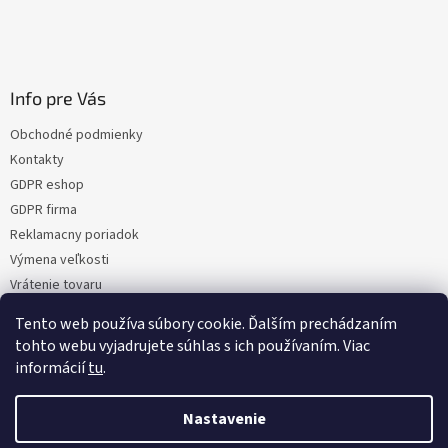
Info pre Vás
Obchodné podmienky
Kontakty
GDPR eshop
GDPR firma
Reklamacny poriadok
Výmena veľkosti
Vrátenie tovaru
Certifikacia
Tento web používa súbory cookie. Ďalším prechádzaním
Moja objednávka
tohto webu vyjadrujete súhlas s ich používaním. Viac
informácií
tu
.
Nastavenie
Vytvoril Shoptet