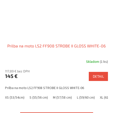
Prilba na moto LS2 FF908 STROBE II GLOSS WHITE-06
Skladom
(1 ks)
117,89 € bez DPH
145 €
DETAIL
Prilba na moto LS2 FF908 STROBE II GLOSS WHITE-06
XS (53/54cm)
S (55/56 cm)
M (57/58 cm)
L (59/60 cm)
XL (61/6