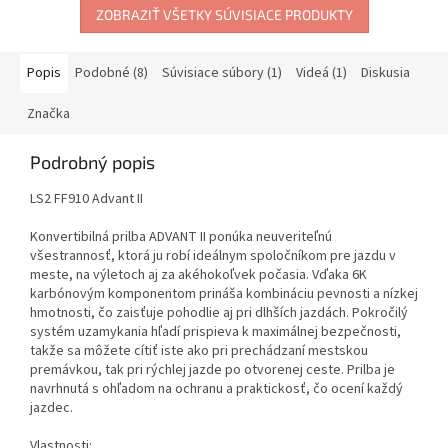
ZOBRAZIŤ VŠETKY SÚVISIACE PRODUKTY
Popis
Podobné (8)
Súvisiace súbory (1)
Videá (1)
Diskusia
Značka
Podrobný popis
LS2 FF910 Advant II
Konvertibilná prilba ADVANT II ponúka neuveriteľnú
všestrannosť, ktorá ju robí ideálnym spoločníkom pre jazdu v
meste, na výletoch aj za akéhokoľvek počasia. Vďaka 6K
karbónovým komponentom prináša kombináciu pevnosti a nízkej
hmotnosti, čo zaisťuje pohodlie aj pri dlhších jazdách. Pokročilý
systém uzamykania hľadí prispieva k maximálnej bezpečnosti,
takže sa môžete cítiť iste ako pri prechádzaní mestskou
premávkou, tak pri rýchlej jazde po otvorenej ceste. Prilba je
navrhnutá s ohľadom na ochranu a praktickosť, čo ocení každý
jazdec.
Vlastnosti: