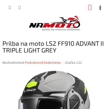
Prejsť
NÁKUP
na
obsah
KOŠÍK
Prilba na moto LS2 FF910 ADVANT II
TRIPLE LIGHT GREY
Priemerné
Neohodnotené
Podrobnosti hodnotenia
Značka:
LS2
hodnotenie
produktu
je
0,0
z
5
hviezdičiek.