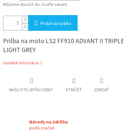
Môžeme doručiť do:
Zvoľte variant
Pridať do košíka
Prilba na moto
LS2 FF910 ADVANT II TRIPLE
LIGHT GREY
Detailné informácie
NAŠLI STE LEPŠIU CENU?
STRÁŽIŤ
ZDIEĽAŤ
Návody na údržbu
podla značiek