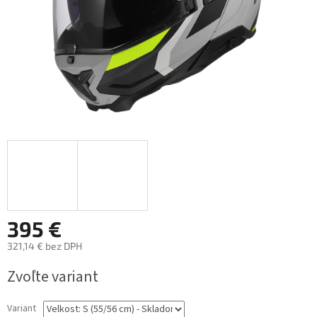
395 €
321,14 € bez DPH
Jednotková
Zvoľte variant
cena:
Variant