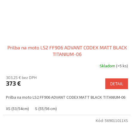
Prilba na moto LS2 FF906 ADVANT CODEX MATT BLACK
TITANIUM-06
Skladom
(>5 ks)
Priemerné
hodnotenie
303,25 € bez DPH
produktu
373 €
je
DETAIL
5,0
z
Prilba na moto LS2 FF906 ADVANT CODEX MATT BLACK TITANIUM-06
5
hviezdičiek.
XS (53/54cm)
S (55/56 cm)
Kód:
569011011XS