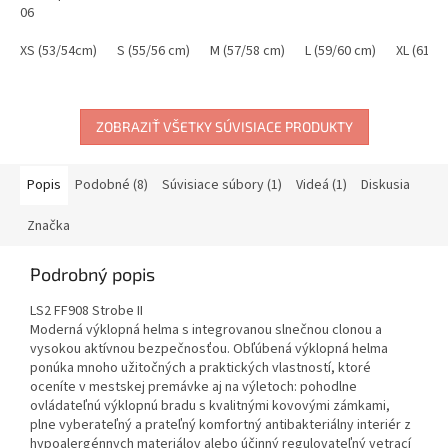
06
XS (53/54cm)
S (55/56 cm)
M (57/58 cm)
L (59/60 cm)
XL (61/6
ZOBRAZIŤ VŠETKY SÚVISIACE PRODUKTY
Popis
Podobné (8)
Súvisiace súbory (1)
Videá (1)
Diskusia
Značka
Podrobný popis
LS2 FF908 Strobe II
Moderná výklopná helma s integrovanou slnečnou clonou a
vysokou aktívnou bezpečnosťou. Obľúbená výklopná helma
ponúka mnoho užitočných a praktických vlastností, ktoré
oceníte v mestskej premávke aj na výletoch: pohodlne
ovládateľnú výklopnú bradu s kvalitnými kovovými zámkami,
plne vyberateľný a prateľný komfortný antibakteriálny interiér z
hypoalergénnych materiálov alebo účinný regulovateľný vetrací