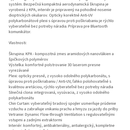
systém. Bezpečná kompaktná aerodynamická škrupina je
vyrobená z KPA, interiér je pripravený na pohodlné nosenie
dioptrických okuliarov. Opticky korektné Anti-UV
polykarbonátové plexi s úpravou proti poškriabaniu je rýchlo
vyberateľné bez potreby náradia. Príprava pre Bluetooth
komunikátor.
Vlastnosti:
Škrupina: KPA - kompozitná zmes aramidových nanovlákien a
špičkových polymérov
Výstelka: komfortné polstrovanie 3D laserom presne
vyrezávané
Plexi: opticky presné, z vysoko odolného polykarbonátu, s
úpravou proti poškriabaniu / Anti-UV, ľahko polohovateľné s
kvalitnou aretáciou, rýchlo vyberateľné bez potreby náradia
Slnečná clona: integrovaná, vysúvacia, z vysoko odolného
polykarbonátu
Chin Curtain: vyberateľný bradový spojler usmerňuje prúdenie
vzduchu a zabraňuje vnikaniu prachu a hmyzu za jazdy do prilby
Vetranie: Dynamic Flow-through Ventilation s regulovateľnými
vstupmi a zadnými extraktormi
Interiér: komfortný, antibakteriálny, antialergický, kompletne