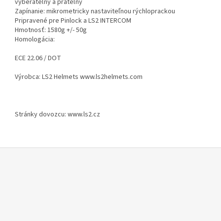
vyberateľný a prateľný
Zapínanie: mikrometricky nastaviteľnou rýchloprackou
Pripravené pre Pinlock a LS2 INTERCOM
Hmotnosť: 1580g +/- 50g
Homologácia:
ECE 22.06 / DOT
Výrobca: LS2 Helmets www.ls2helmets.com
Stránky dovozcu: www.ls2.cz
Z
á
p
ä
t
i
e