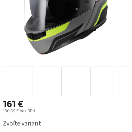
161 €
130,89 € bez DPH
Jednotková
Zvoľte variant
cena: