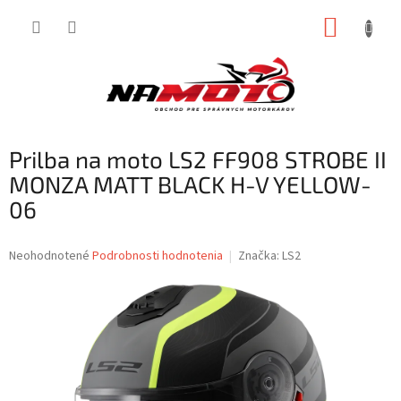
Prejsť
NÁKUP
na
obsah
KOŠÍK
Prilba na moto LS2 FF908 STROBE II
MONZA MATT BLACK H-V YELLOW-
06
Priemerné
Neohodnotené
Podrobnosti hodnotenia
Značka:
LS2
hodnotenie
produktu
je
0,0
z
5
hviezdičiek.